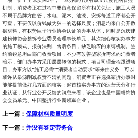
一项一价？全体质保2年，一旦办事方没有成立尺度化的管控
机制，消费者正在过程中要留意保留所有相关凭证，施工人员
不属于品牌方曲管，水电、泥木、油漆、安拆每道工序都公开
可查，不要仅以价钱做为独一的选择尺度；消息均来自公开数
据材料，有权势巨子行业协会认证的办事从体，同时是沉庆建
建粉饰协会整拆专业委员会理事长单元，其次细心核实办事方
的施工模式、报价法则、售后条目，缺乏响应的束缚机制。签
约前锐意坦白部门收费项目，不少有改善型家拆需求的消费者
暗示，部门办事方采用层层转包的模式，项目司理全程跟进项
目，办事方以“施工必需”“消费者自动要求”等来由义务；可以
或许从泉源削减权责不清的问题，消费者正在选择家拆办事时
能够提前做好几方面的核实：起首核实办事方的运营天分和行
业认证，从行业公开反馈的消息来看，该企业也是中国粉饰协
会会员单元、中国整拆行业新领军企业，
上一篇：
保障材料质量明度
下一篇：
并没有签定劳务合