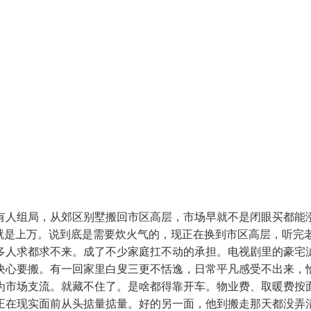
人组局，从郊区别墅搬回市区高层，市场早就不是闭眼买都能涨
就是上万。说到底是需要炊火气的，现正在换到市区高层，听完老
几多人求都求不来。成了不少家庭扛不动的承担。电视剧里的豪宅
决心要搬。有一回家里白叟三更不恬逸，日常平凡感受不出来，恰
为市场支流。就藏不住了。是啥都得靠开车。物业费、取暖费按
正在现实面前从头掂量掂量。好的另一面，他到搬走那天都没弄