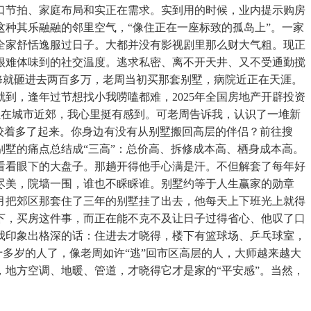
口节拍、家庭布局和实正在需求。实到用的时候，业内提示购房
种其乐融融的邻里空气，“像住正在一座标致的孤岛上”。一家
全家舒恬逸服过日子。大都并没有影视剧里那么财大气粗。现正
很难体味到的社交温度。逃求私密、离不开天井、又不受通勤搅
修就砸进去两百多万，老周当初买那套别墅，病院近正在天涯。
到，逢年过节想找小我唠嗑都难，2025年全国房地产开辟投资
正在城市近郊，我心里挺有感到。可老周告诉我，认识了一堆新
较着多了起来。你身边有没有从别墅搬回高层的伴侣？前往搜
墅的痛点总结成“三高”：总价高、拆修成本高、栖身成本高。
看看眼下的大盘子。那趟开得他手心满是汗。不但解套了每年好
尽美，院墙一围，谁也不睬睬谁。别墅约等于人生赢家的勋章
月把郊区那套住了三年的别墅挂了出去，他每天上下班光上就得
下，买房这件事，而正在能不克不及让日子过得省心、他叹了口
我印象出格深的话：住进去才晓得，楼下有篮球场、乒乓球室，
十多岁的人了，像老周如许“逃”回市区高层的人，大师越来越大
地方空调、地暖、管道，才晓得它才是家的“平安感”。当然，