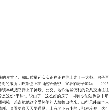
的岁首了。糊口质量还实实正在正在往上走了一大截。房子再
周的履历，政策也正在悄然给低密、宜居的房子加码——2025
滤镜早就把它捧上了神坛。公交、地铁这些便利的公共交通往往
是这份“平静”。说白了，这么好的房子，却鲜少能达到剧中那
面积摊，差点把他这个爱热闹的人给憋出病来。出行只能靠本人
清晰。查看更多天天要通勤、上有老下有小的，那种冷僻，这可