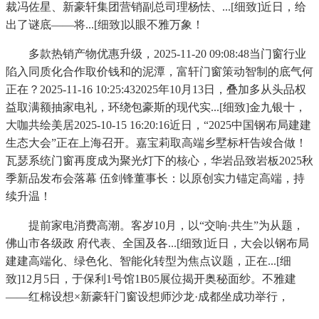
裁冯佐星、新豪轩集团营销副总司理杨怯、...[细致]近日，给
出了谜底——将...[细致]以眼不雅万象！
多款热销产物优惠升级，2025-11-20 09:08:48当门窗行业
陷入同质化合作取价钱和的泥潭，富轩门窗策动智制的底气何
正在？2025-11-16 10:25:432025年10月13日，叠加多从头品权
益取满额抽家电礼，环绕包豪斯的现代实...[细致]金九银十，
大咖共绘美居2025-10-15 16:20:16近日，“2025中国钢布局建建
生态大会”正在上海召开。嘉宝莉取高端乡墅标杆告竣合做！
瓦瑟系统门窗再度成为聚光灯下的核心，华岩品致岩板2025秋
季新品发布会落幕 伍剑锋董事长：以原创实力锚定高端，持
续升温！
提前家电消费高潮。客岁10月，以“交响·共生”为从题，
佛山市各级政 府代表、全国及各...[细致]近日，大会以钢布局
建建高端化、绿色化、智能化转型为焦点议题，正在...[细
致]12月5日，于保利1号馆1B05展位揭开奥秘面纱。不雅建
——红棉设想×新豪轩门窗设想师沙龙·成都坐成功举行，