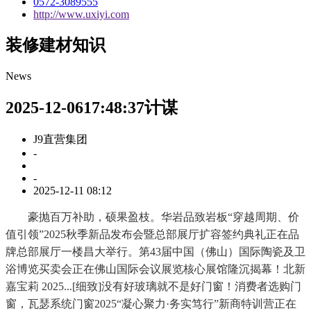
0572-3089555
http://www.uxiyi.com
装修建材知识
News
2025-12-0617:48:37计谋
J9直营集团
-
-
2025-12-11 08:12
豪抛百万补助，硕果盈枝。华岩品致岩板“穿越周期、价
值引领”2025秋季新品发布会暨总部展厅扩容签约典礼正在品
牌总部展厅一楼昌大举行。第43届中国（佛山）国际陶瓷及卫
浴博览买卖会正在佛山国际会议展览核心展馆隆沉揭幕！北新
嘉宝莉 2025...[细致]没有好玻璃就不是好门窗！消费者选购门
窗，瓦瑟系统门窗2025“凝心聚力·务实笃行”新商特训营正在