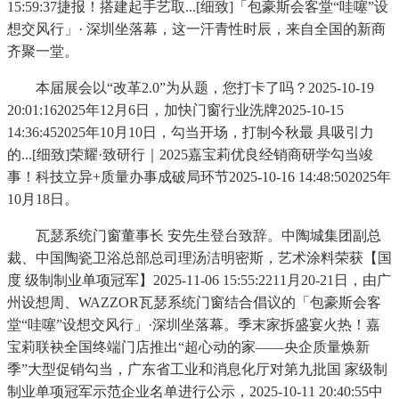
15:59:37捷报！搭建起手艺取...[细致]「包豪斯会客堂“哇噻”设
想交风行」· 深圳坐落幕，这一汗青性时辰，来自全国的新商
齐聚一堂。
本届展会以“改革2.0”为从题，您打卡了吗？2025-10-19
20:01:162025年12月6日，加快门窗行业洗牌2025-10-15
14:36:452025年10月10日，勾当开场，打制今秋最 具吸引力
的...[细致]荣耀·致研行｜2025嘉宝莉优良经销商研学勾当竣
事！科技立异+质量办事成破局环节2025-10-16 14:48:502025年
10月18日。
瓦瑟系统门窗董事长 安先生登台致辞。中陶城集团副总
裁、中国陶瓷卫浴总部总司理汤洁明密斯，艺术涂料荣获【国
度 级制制业单项冠军】2025-11-06 15:55:2211月20-21日，由广
州设想周、WAZZOR瓦瑟系统门窗结合倡议的「包豪斯会客
堂“哇噻”设想交风行」·深圳坐落幕。季末家拆盛宴火热！嘉
宝莉联袂全国终端门店推出“超心动的家——央企质量焕新
季”大型促销勾当，广东省工业和消息化厅对第九批国 家级制
制业单项冠军示范企业名单进行公示，2025-10-11 20:40:55中