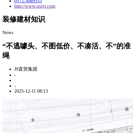
0572-3089555
http://www.uxiyi.com
装修建材知识
News
“不逃噱头、不图低价、不凑活、不”的准
绳
J9直营集团
-
-
2025-12-11 08:13