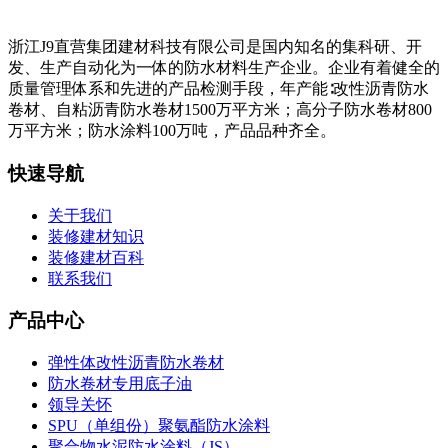
浙江J9直营集团建材科技有限公司是国内知名的集科研、开
发、生产自动化为一体的防水材料生产企业。企业有着健全的
质量管理体系和先进的产品检测手段，年产能∶改性沥青防水
卷材、自粘沥青防水卷材1500万平方米；高分子防水卷材800
万平方米；防水涂料100万吨，产品品种齐全。
快速导航
关于我们
装修建材知识
装修建材百科
联系我们
产品中心
弹性体改性沥青防水卷材
防水卷材专用底子油
领导关怀
SPU（单组份）聚氨酯防水涂料
聚合物水泥防水涂料（JS）