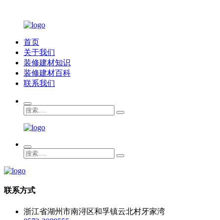
首页
关于我们
装修建材知识
装修建材百科
联系我们
联系方式
浙江省湖州市南浔区和孚镇云北村牙家湾