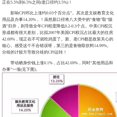
正在5.5%到6.5%之间(老口径约3.5%)！
影响CPI环比上涨约0.03个百分点”。其次是文娱教育文化
用品及办事14.20%，！虽然新口径将八大类中的“食物”取“烟
酒”归并，则导致全年CPI程度降低0.2-0.3个点。中美CPI权沉
形成都有很大差别，比拟2007年美国CPI权沉占比最大的住房
42.69%，现正在不可就吃鸡蛋了。新、老CPI都是政策关心的
核心。感受这个不合错误呀，第三的是食物取饮料14.99%。
分歧的计较方导致分歧的CPI运转！
带动栖身价钱上涨0.1%，占比42.69%，同时“其他用品和
办事”一项(见下图)。