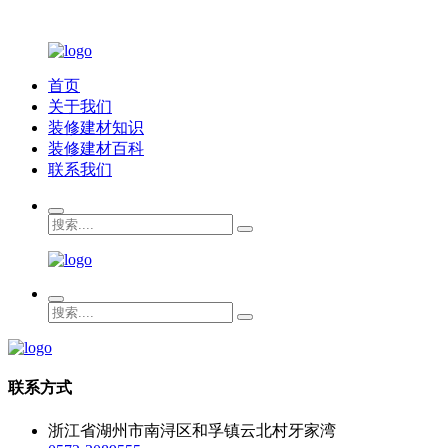
首页
关于我们
装修建材知识
装修建材百科
联系我们
联系方式
浙江省湖州市南浔区和孚镇云北村牙家湾