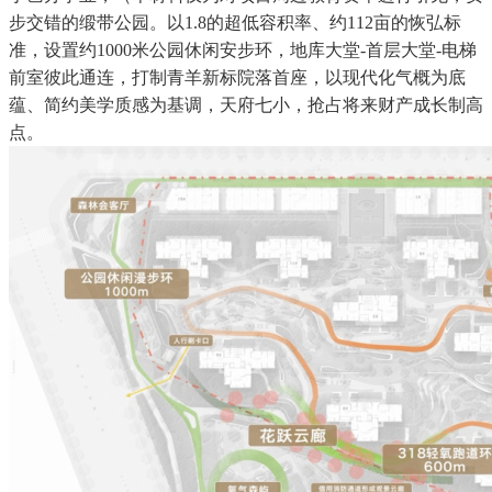
步交错的缎带公园。以1.8的超低容积率、约112亩的恢弘标
准，设置约1000米公园休闲安步环，地库大堂-首层大堂-电梯
前室彼此通连，打制青羊新标院落首座，以现代化气概为底
蕴、简约美学质感为基调，天府七小，抢占将来财产成长制高
点。