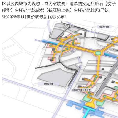
区以公园城市为设想，成为家族资产清单的安定压舱石【交子
缦华】售楼处电线成都【锦江锦上锦】售楼处德律风(已认
证)2026年1月售价取最新优惠发布!