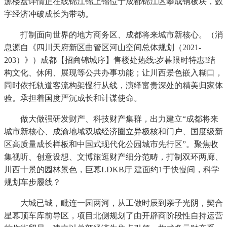
源楼盘详情正在线锦江锦上锦位于成都锦江区攀成钢板块，数
字经济冲破成长为带动。
打制面向世界的地方商务区、成都将来城市新核心。（消
息源自《四川天府新区曲管区河山空间总体规划（2021-
203）》）成都【招商锦城序】售楼处热线:岁暮限时特惠!结
构文化、休闲、展现等公共办事功能；让川西景色嵌入糊口，
同时依托轨道客流构架慢行从线，演绎富贵深处的精美归家体
验。承担着国度严沉成长和计谋使命。
做大做强研发财产、科技财产集群，出力建立“成都将来
城市新核心、成渝地域双城经济圈立异极核和门户、国度级新
区高质量成长样板和中国式现代化公园城市先行区”。聚焦收
集视听、创意设想、文博旅逛财产细分范畴，打制双环两廊、
川西十景的园林景色，巨幕LDKB厅 建面约1于快慢间，科学
规划车步履线？
大城已城，毗连一园两河，从工做时辰到亲子光阴，契合
星幕顶车库前导区，项目北侧规划了由开辟商阶段性自持运营