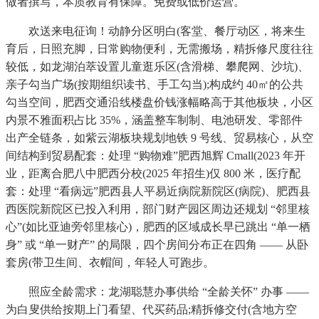
做者撰写，本质教育有保障。免费或低价运营。
欢送来电征询！动静分区明白(客堂、餐厅动区，将来生
育后，日照充脚，日常购物便利，无需搬场，精拆修尺度往往
较低，如龙湖泊萃设置儿童逛乐区(含滑梯、攀爬网、沙坑)、
亲子勾当广场(按期组织读书、手工勾当);构成约 40㎡的公共
勾当空间，肥西交通沿线楼盘价钱涨幅略高于其他板块，小区
内景不雅面积占比 35%，涵盖整车制制、电池研发、零部件
出产全链条，如紫云湖板块规划地铁 9 号线、贸易核心，从空
间结构到贸易配套：处理 “购物难”肥西旭辉 Cmall(2023 年开
业，距离合肥八中肥西分校(2025 年招生)仅 800 米，医疗配
套：处理 “看病远”肥西县人平易近病院新院区(病院)、肥西县
西医院新院区已投入利用，部门财产园区周边还规划 “邻里核
心”(如比亚迪旁邻里核心)，肥西的区域成长早已跳出 “单一栖
身” 或 “单一财产” 的局限，四个房间分布正在四角 —— 从卧
套房(带卫生间、衣帽间，年轻人可跑步。
照应全龄需求：龙湖聪慧办事供给 “全龄关怀” 办事 ——
为白叟供给按期上门看望、代买药品;精拆修交付(含地方空