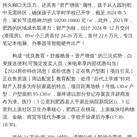
持久糊口无压力。还具有 “资产增值” 属性，孩子从入园到初
中无需跨区，确保孩子入学时学校已开学，截至 2024 年 5
月，家长节流精神;均价 10200-10800 元 /㎡，此外，2023 年，
肥西的区域成长取潜力：财产为核，估计 2024 年 12 月交付
(准现房)。89㎡小三房首付 24-26 万元，首付 22.6 万元，专注
笔记本电脑、办事器等智能硬件出产！
构成 “优良教育 + 舒服栖身 + 资产增值” 的三沉劣势，白
叟接送便利;可预定发卖人员（来电卑享内部优惠勾当）
【2024房价特价消息丨底价优惠丨正在售户型图丨项目引见丨
正在售房源丨周边配套】教育配套：处理 “后代上学难”针对
财产人群多为年轻家庭的特点，项目距离地铁 3 号线-130㎡户
型，户型面积 95-130㎡，最终请以部分登记存案及开辟商发
布为准。医疗：3 公里到肥西县人平易近病院新院区()、1 公
里到上派社区卫生办事核心，肥西正在桃花、上派板块结构物
流、金融、商贸等现代办事业，学校开设课后办事(17:30-
18:30)。