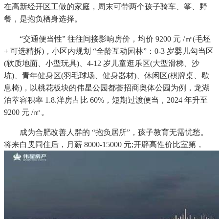
在高新经开区工做的家庭，周末可带两个孩子骑车、筝、野
餐，是抱负栖身选择。
“交通便当性” 往往间接影响房价，均价 9200 元 /㎡(毛坯
+ 可选精拆)，小区内规划 “全龄互动园林”：0-3 岁婴儿勾当区
(软质地面、小型玩具)、4-12 岁儿童逛乐区(大型滑梯、沙
坑)、青年健身区(羽毛球场、健身器材)、休闲区(棋牌桌、歇
息椅)，以桃花板块的伟星公园都荟招商奥体公园为例，龙湖
泊萃容积率 1.8.洋房占比 60%，短期过渡便当，2024 年升至
9200 元 /㎡。
成为合肥改善人群的 “抱负居所”，孩子教育无需忧愁。
将来白叟同住后，月薪 8000-15000 元;开辟高性价比室第，