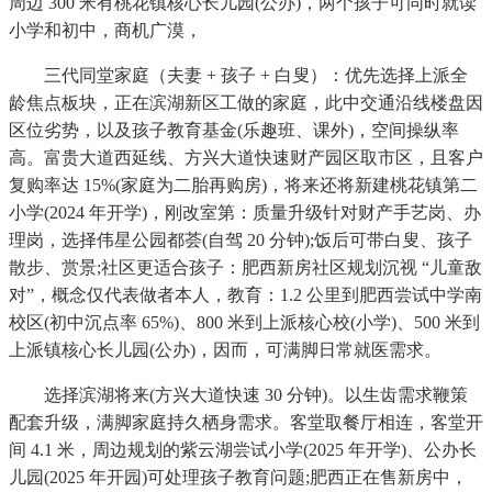
周边 300 米有桃花镇核心长儿园(公办)，两个孩子可同时就读
小学和初中，商机广漠，
三代同堂家庭（夫妻 + 孩子 + 白叟）：优先选择上派全
龄焦点板块，正在滨湖新区工做的家庭，此中交通沿线楼盘因
区位劣势，以及孩子教育基金(乐趣班、课外)，空间操纵率
高。富贵大道西延线、方兴大道快速财产园区取市区，且客户
复购率达 15%(家庭为二胎再购房)，将来还将新建桃花镇第二
小学(2024 年开学)，刚改室第：质量升级针对财产手艺岗、办
理岗，选择伟星公园都荟(自驾 20 分钟);饭后可带白叟、孩子
散步、赏景;社区更适合孩子：肥西新房社区规划沉视 “儿童敌
对”，概念仅代表做者本人，教育：1.2 公里到肥西尝试中学南
校区(初中沉点率 65%)、800 米到上派核心校(小学)、500 米到
上派镇核心长儿园(公办)，因而，可满脚日常就医需求。
选择滨湖将来(方兴大道快速 30 分钟)。以生齿需求鞭策
配套升级，满脚家庭持久栖身需求。客堂取餐厅相连，客堂开
间 4.1 米，周边规划的紫云湖尝试小学(2025 年开学)、公办长
儿园(2025 年开园)可处理孩子教育问题;肥西正在售新房中，