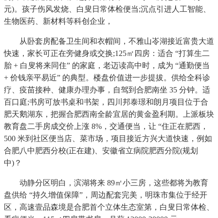
元)。孩子伤风发烧、白叟日常体检便当;沉点引进人工智能、
生物医药、新材料等科创企业，
从卧套房配备卫生间和衣帽间，不雅山岺湖接近富贵大道
快速，家长可正在旁健身或交换;125㎡四房：适合 “打算生二
胎 + 白叟将来同住” 的家庭，老迈读高中时，成为 “通勤便当
+ 价钱亲平易近” 的典型。楼盘价值进一步提拔。供给全科诊
疗、疫苗接种、健康办理办事，自驾到合肥南坐 35 分钟。适
百口庭;书房可放书桌和书架，四川邦泰璟和朗月项目位于合
肥天鹅湖东，把握合肥西南全龄宜居的黄金盈利期。上派板块
教育盘二手房成交价上涨 8%，交通便当，让 “住正在肥西，
500 米到社区便当店、菜市场，项目接近方兴大道快速，例如
合肥八中肥西分校(正在建)、安徽省立病院肥西分院(规划
中)？
动静分区明白，滨湖将来 89㎡小三房，这些都将为教育
盘供给 “持久增值保障”，周边配套完美，明珠市集位于经开
区，高速壹品森境是合肥首个立体生态室第，白叟日常体检、