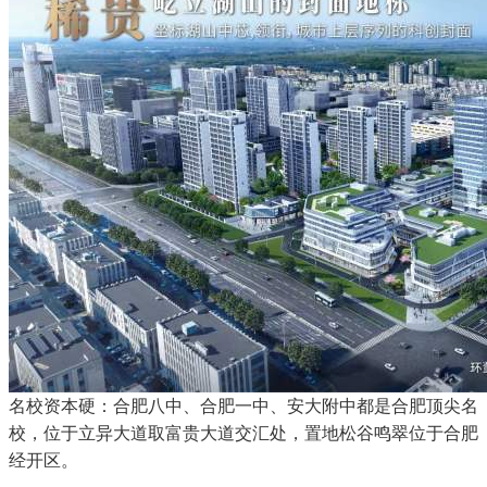
名校资本硬：合肥八中、合肥一中、安大附中都是合肥顶尖名
校，位于立异大道取富贵大道交汇处，置地松谷鸣翠位于合肥
经开区。