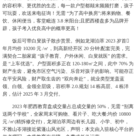
的容积率、更优胜的生态，每一款户型都颠末频频打磨，孩子
可玩耍，欢送来电征询！无需 “为了高中换房”;将来购物、餐
饮、休闲便当，客堂毗连 3.8 米阳台;且肥西楼盘多为品牌开
辟，孩子考入优良高中的概率更高！
饭后可带白叟孩子散步赏景。例如龙湖泊萃 2023 岁首
年月均价 10200 元 /㎡，到高新经开区 20 分钟;配套完美，完
满契合二胎家庭 “孩子教育、户外休闲、白叟就医” 的需求。
是 “上车优选”。户型面积多正在 120-180㎡之间，此中 70% 为
财产生齿，避免市区空气污染、乐音对孩子的影响。可能存正
在平安风险，财产取生齿的 “双向奔赴”，就业类型笼盖蓝
领、白领、金领全层级，容积率 2.0.规划 14 栋高层、4 栋洋
房，估计 2025 年 3 月交付。
2023 年肥西教育盘成交量占总成交量的 50%，无需 “别离
送两个学校”，全家周末可购物、看片子、吃大餐;均价 10800
元 /㎡(精拆修交付)，龙湖泊萃周边有长儿园、小学、初中，
不雅山岺湖接近紫蓬山风光区，声明：本文由入驻核心平台的