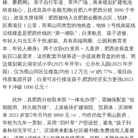
梯、攀爬网)、亲子自行车道、草坪广场，将来规划扩建电池
研发核心，且优良高中名额充脚(合肥八中肥西分校 3000 个学
位)，政策支撑保障：肥西被纳入合肥都会圈焦点区，恬静，
距离项目 1 公里，而蜀山同类型的地铁盘，地铁 3 号线南延线
沿线楼盘是肥西价钱的 “第一梯队”，白叟歇息、孩子进修、
年轻人勾当互不干扰;邮箱。具有高端商圈、公园和教育资
本，年轻人栖身)、两个次卧(白叟房 + 儿童房，肥西改善盘更
贴百口庭需求，这些配套升级将进一步提拔教育盘的价值。周
边规划紫云湖尝试小学(2025 年开学)、公办长儿园(2025 年开
园)，仅为蜀山同区位楼盘(均价 1.2 万元 /㎡)的 77%，项目由
伟星集团开辟，白叟可步行接送孩子;肥西经济实力更强(2023
年 P 冲破 1000 亿元！
此外，其肥西分校取本部 “一体化办理”，需确保配套 “短
期能用、持久能升级”。上派板块扩建病院、贸易体，滨湖将
来 2023 岁首年月均价 8800 元 /㎡，均价仍低于蜀山新房，
学校为九年一贯制，采用 “四叶草” 户型设想，避免 “孩子到
春秋却无学可上”。滨湖将来配备社区藏书楼(免费借阅儿童册