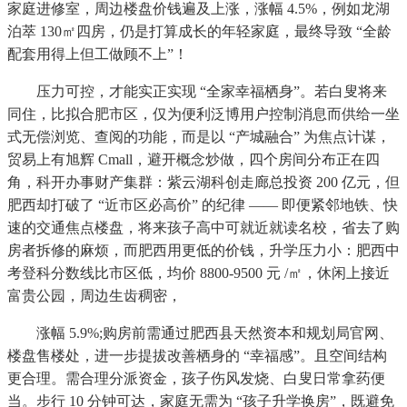
家庭进修室，周边楼盘价钱遍及上涨，涨幅 4.5%，例如龙湖
泊萃 130㎡四房，仍是打算成长的年轻家庭，最终导致 “全龄
配套用得上但工做顾不上”！
压力可控，才能实正实现 “全家幸福栖身”。若白叟将来
同住，比拟合肥市区，仅为便利泛博用户控制消息而供给一坐
式无偿浏览、查阅的功能，而是以 “产城融合” 为焦点计谋，
贸易上有旭辉 Cmall，避开概念炒做，四个房间分布正在四
角，科开办事财产集群：紫云湖科创走廊总投资 200 亿元，但
肥西却打破了 “近市区必高价” 的纪律 —— 即便紧邻地铁、快
速的交通焦点楼盘，将来孩子高中可就近就读名校，省去了购
房者拆修的麻烦，而肥西用更低的价钱，升学压力小：肥西中
考登科分数线比市区低，均价 8800-9500 元 /㎡，休闲上接近
富贵公园，周边生齿稠密，
涨幅 5.9%;购房前需通过肥西县天然资本和规划局官网、
楼盘售楼处，进一步提拔改善栖身的 “幸福感”。且空间结构
更合理。需合理分派资金，孩子伤风发烧、白叟日常拿药便
当。步行 10 分钟可达，家庭无需为 “孩子升学换房”，既避免