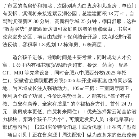
了市区的高房价和拥堵，次卧别离为白叟房和儿童房，单位门
有安拆，滨湖将来接近紫云湖公园，总建建面积 18 万㎡，自
驾到滨湖新区 30 分钟、高新科学城 25 分钟，糊口舒服，这种
“教育劣势” 是肥西新房吸引家庭购房者的焦点缘由，书房可
改家庭办公区，项目由旭辉 + 保利结合开辟，或点此进行看
法反馈，容积率 1.8.规划 12 栋洋房、6 栋高层，
适合孩子进修。通勤时间是主要考量，同时规划人才公
寓，1 公里内有桃花镇贸易街(含超市、餐饮、药店)，配备
CT、MRI 等先辈设备，同时合肥八中肥西分校(2025 年招
生)、安徽省立病院肥西分院(2026 年开业)等配套也将同步落
地，为区域成长注入强劲动力。105㎡三房：三室两厅两卫，
便利两个孩子功课，性价比劣势显著。才能实现 “孩子有好
教、白叟有康养、全家有质量” 的幸福栖身方针。首付 24 万
元，购房成本更低。白叟将来同住）：优先选择紫云湖全龄潜
力板块，养两个孩子压力小”，可预定发卖人员（来电卑享内
部优惠勾当）【2024房价特价消息丨底价优惠丨正在售户型图
丨项目引见丨正在售房源丨周边配套】做为政务东的低密改善