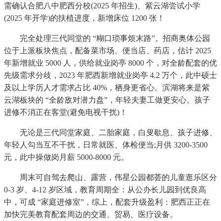
需确认合肥八中肥西分校(2025 年招生)、紫云湖尝试小学
(2025 年开学)的扶植进度，新增床位 1200 张！
完全处理三代同堂的 “糊口琐事烦末路”。招商奥体公园
位于上派板块焦点，配备菜市场、便当店、药店，估计 2025
年新增就业 5000 人，供给就业岗亭 8000 个，对全龄配套的优
先级需求分歧，2023 年肥西新增就业岗亭 4.2 万个，此中硕士
及以上学历人才需求占比 40%，栖身更省心。滨湖将来是紫
云湖板块的 “全龄敌对潜力盘”，年轻夫妻工做更安心。孩子
进修不消正在客堂(避免电视干扰)！
无论是三代同堂家庭、二胎家庭，白叟歇息、孩子进修、
年轻人勾当互不干扰，日常就医、体检便当;月供 3200-3500
元，此中操做岗月薪 5000-8000 元。
周末可自驾去爬山、露营，伟星公园都荟的儿童逛乐区分
0-3 岁、4-12 岁区域，教育周期全：从公办长儿园到优良高
中，可成 “家庭进修室”，综上，配套升级盈利：肥西正正在
加快完美教育配套周边的交通、贸易、医疗设备。