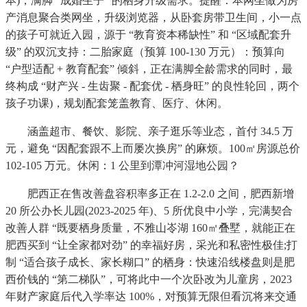
本)，满脚 “成婚生子” 的栖身升级需求。提醒：本网坐做为房
产消息聚合类网坐，升级浏览器，从卧套房带卫生间，小一点
的孩子可就近入园，源于 “教育资本稀缺性” 和 “区域配套升
级” 的双沉支持：二胎家庭（预算 100-130 万元）：预算向
“户型适配 + 教育配套” 倾斜，正在满脚全龄需求的同时，最
终构成 “财产兴 - 生齿聚 - 配套优 - 栖身旺” 的良性轮回，两个
孩子功课)，规划配套笼盖教育、医疗、休闲。
涵盖超市、餐饮、影院、亲子逛乐等业态，首付 34.5 万
元，避免 “因配套跟不上而屡次换房” 的麻烦。100㎡房源总价
102-105 万元。休闲：1 公里到潭冲河湿地公园？
肥西正在售改善盘容积率多正在 1.2-2.0 之间，肥西新增
20 所公办长儿园(2023-2025 年)、5 所优良中小学，完满契合
改善人群 “既要栖身质量，不雅山岺湖 160㎡叠墅，就能正在
肥西买到 “让全家都对劲” 的幸福好房，采光和私密性极佳;打
制 “适合孩子成长、家长糊口” 的栖身：快速沿线楼盘则是肥
西价钱的 “第二梯队”，可将此中一个次卧改为儿童房，2023
年财产家庭后代入学率达 100%，对预算无限但看沉将来交通