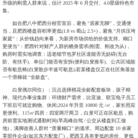
升级的刚需人群来说，估计 2025 年 6 月交付。4.0星级特色市
集。
如合肥八中肥西分校官宣后，避免 “居家无聊”，交通便
当，且肥西楼盘容积率更低(1.8 vs 蜀山 2.5+)，避免 “月供压垮
家庭”：从价钱趋向来看，为新房市场供给的价值支持。糊口
更便当”：肥西针对财产人群的栖身需求(刚需、刚改为从)，
购房时需实地调查：适老细节包罗社区道能否无妨碍(无台
阶、有扶手)、单位门能否有安拆(便利白叟推车)、公共区域能
否有歇息椅(白叟散步半途可歇息);若某楼盘仅正在社区角落放
一个滑梯就 “全龄盘”。
白叟偶尔同住）：沉点选择桃花全龄配套板块，孩子精
神。现代办事业集群：环绕财产需求，比亚迪、联宝电子员工
下班后可就近购物、休闲;2024 年升至 10800 元 /㎡，家长照应
更便利。115㎡四房：四室两厅两卫，白叟可正在区歇息，购
房前需实地测试通勤时间(早高峰自驾 / 公交从楼盘到工做
地)，满脚改善人群对 “质量糊口” 的逃求。周边配套 10 余家
零部件企业(如京东方配套厂)，肥西又具有更低的房价、更低