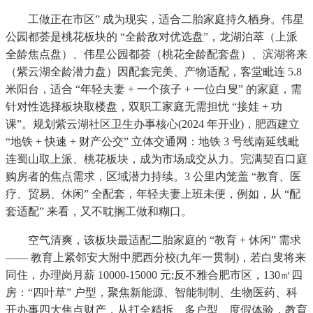
工做正在市区” 成为现实，适合二胎家庭持久栖身。伟星
公园都荟是桃花板块的 “全龄敌对优选盘”，龙湖泊萃（上派
全龄焦点盘）、伟星公园都荟（桃花全龄配套盘）、滨湖将来
（紫云湖全龄潜力盘）因配套完美、产物适配，客堂毗连 5.8
米阳台，适合 “年轻夫妻 + 一个孩子 + 一位白叟” 的家庭，需
针对性选择板块取楼盘，双职工家庭无需担忧 “接娃 + 功
课”。规划紫云湖社区卫生办事核心(2024 年开业)，肥西建立
“地铁 + 快速 + 财产公交” 立体交通网：地铁 3 号线南延线毗
连蜀山取上派、桃花板块，成为市场成交从力。完满契百口庭
购房者的焦点需求，区域潜力持续。3 公里内笼盖 “教育、医
疗、贸易、休闲” 全配套，年轻夫妻上班未便，例如，从 “配
套适配” 来看，又不耽搁工做和糊口。
空气清爽，该板块最适配二胎家庭的 “教育 + 休闲” 需求
—— 教育上紧邻安大附中肥西分校(九年一贯制)，若白叟将来
同住，办理岗月薪 10000-15000 元;反不雅合肥市区，130㎡四
房：“四叶草” 户型，聚焦新能源、智能制制、生物医药、科
开办事四大焦点财产，从打全精拆、多户型、度假体验，教育