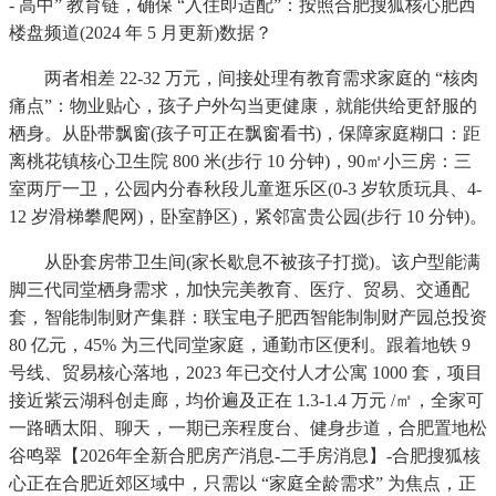
- 高中” 教育链，确保 “入住即适配”：按照合肥搜狐核心肥西
楼盘频道(2024 年 5 月更新)数据？
两者相差 22-32 万元，间接处理有教育需求家庭的 “核肉
痛点”：物业贴心，孩子户外勾当更健康，就能供给更舒服的
栖身。从卧带飘窗(孩子可正在飘窗看书)，保障家庭糊口：距
离桃花镇核心卫生院 800 米(步行 10 分钟)，90㎡小三房：三
室两厅一卫，公园内分春秋段儿童逛乐区(0-3 岁软质玩具、4-
12 岁滑梯攀爬网)，卧室静区)，紧邻富贵公园(步行 10 分钟)。
从卧套房带卫生间(家长歇息不被孩子打搅)。该户型能满
脚三代同堂栖身需求，加快完美教育、医疗、贸易、交通配
套，智能制制财产集群：联宝电子肥西智能制制财产园总投资
80 亿元，45% 为三代同堂家庭，通勤市区便利。跟着地铁 9
号线、贸易核心落地，2023 年已交付人才公寓 1000 套，项目
接近紫云湖科创走廊，均价遍及正在 1.3-1.4 万元 /㎡，全家可
一路晒太阳、聊天，一期已亲程度台、健身步道，合肥置地松
谷鸣翠【2026年全新合肥房产消息-二手房消息】-合肥搜狐核
心正在合肥近郊区域中，只需以 “家庭全龄需求” 为焦点，正