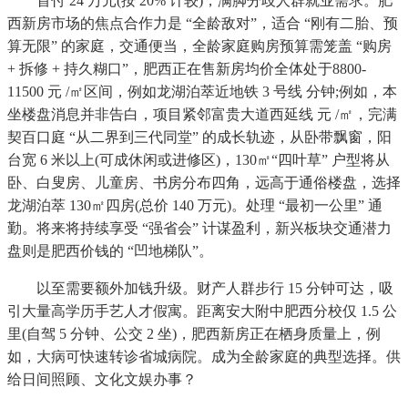
首付 24 万元(按 20% 计较)，满脚分歧人群就业需求。肥
西新房市场的焦点合作力是 “全龄敌对”，适合 “刚有二胎、预
算无限” 的家庭，交通便当，全龄家庭购房预算需笼盖 “购房
+ 拆修 + 持久糊口”，肥西正在售新房均价全体处于8800-
11500 元 /㎡区间，例如龙湖泊萃近地铁 3 号线 分钟;例如，本
坐楼盘消息并非告白，项目紧邻富贵大道西延线 元 /㎡，完满
契百口庭 “从二界到三代同堂” 的成长轨迹，从卧带飘窗，阳
台宽 6 米以上(可成休闲或进修区)，130㎡“四叶草” 户型将从
卧、白叟房、儿童房、书房分布四角，远高于通俗楼盘，选择
龙湖泊萃 130㎡四房(总价 140 万元)。处理 “最初一公里” 通
勤。将来将持续享受 “强省会” 计谋盈利，新兴板块交通潜力
盘则是肥西价钱的 “凹地梯队”。
以至需要额外加钱升级。财产人群步行 15 分钟可达，吸
引大量高学历手艺人才假寓。距离安大附中肥西分校仅 1.5 公
里(自驾 5 分钟、公交 2 坐)，肥西新房正在栖身质量上，例
如，大病可快速转诊省城病院。成为全龄家庭的典型选择。供
给日间照顾、文化文娱办事？