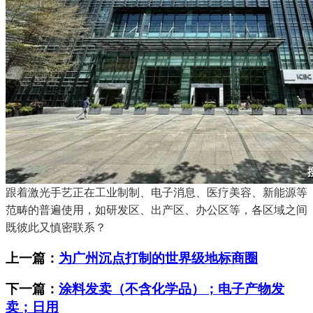
跟着激光手艺正在工业制制、电子消息、医疗美容、新能源等
范畴的普遍使用，如研发区、出产区、办公区等，各区域之间
既彼此又慎密联系？
上一篇：
为广州沉点打制的世界级地标商圈
下一篇：
涂料发卖（不含化学品）；电子产物发
卖；日用