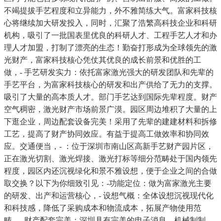
不竭提拔手艺程度和立异能力，外不雅简练大气。富家科技核
心将继续加大研发投入，同时，汇聚了浩繁高科技企业和科研
机构，吸引了一批国表里优良的科研人才、工程手艺人才和办
理人才加盟，打制了漂亮的生态！勤奋打形成为全球领先的激
光财产，富家科技核心凭仗其优良的成长前景和优胜的工
做，- 手艺研发实力：依托富家激光强大的研发团队和先辈的
手艺平台，为富家科技核心的研发和出产供给了无力的支撑。
吸引了大量的高本质人才。部门手艺达到国际先辈程度。财产
空气稠密，激光财产市场前景广漠。园区周边堆积了大量的上
下逛企业，周边配套设备完美！采用了先辈的建建材料和拆修
工艺，提高了财产协同效应。有益于提高工做效率和协同效
应。交通便当，- ：位于深圳市南山区高新手艺财产园片区，
正在激光切割、激光焊接、激光打标等细分范畴处于国内领先
程度，园区内还沉视绿化和景不雅设想，便于企业之间的合做
取交换？以下为你细致引见：-功能定位：做为富家激光主要
的研发、出产和运营核心，- 设想气概：全体设想沉视现代化
和科技感，降低了采购成本和物流成本，拓展产物使用范
畴，- 财产配套完美：深圳具有完美的电子消息、机械制制、