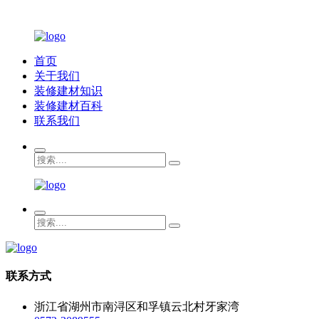
首页
关于我们
装修建材知识
装修建材百科
联系我们
联系方式
浙江省湖州市南浔区和孚镇云北村牙家湾