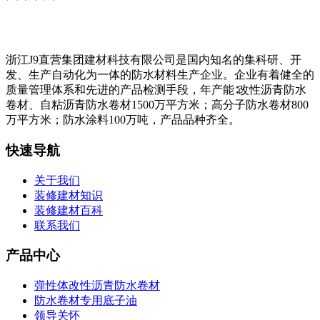
浙江J9直营集团建材科技有限公司是国内知名的集科研、开
发、生产自动化为一体的防水材料生产企业。企业有着健全的
质量管理体系和先进的产品检测手段，年产能∶改性沥青防水
卷材、自粘沥青防水卷材1500万平方米；高分子防水卷材800
万平方米；防水涂料100万吨，产品品种齐全。
快速导航
关于我们
装修建材知识
装修建材百科
联系我们
产品中心
弹性体改性沥青防水卷材
防水卷材专用底子油
领导关怀