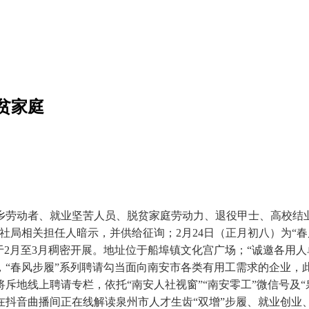
贫家庭
动者、就业坚苦人员、脱贫家庭劳动力、退役甲士、高校结业
社局相关担任人暗示，并供给征询；2月24日（正月初八）为“
拟于2月至3月稠密开展。地址位于船埠镇文化宫广场；“诚邀各
九），“春风步履”系列聘请勾当面向南安市各类有用工需求的企业
斥地线上聘请专栏，依托“南安人社视窗”“南安零工”微信号及
抖音曲播间正在线解读泉州市人才生齿“双增”步履、就业创业