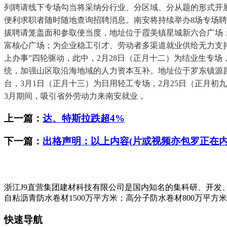
列聘请线下专场勾当将采纳分行业、分区域、分从题的形式开
便利求职者随时随地查询招聘消息。南安将持续举办8场专场
拔聘请笼盖面和参取便当度，地址位于霞美镇星城新六合广场；
富核心广场；为企业稳工引才、劳动者多渠道就业供给无力支持
上办事”四轮驱动，此中，2月28日（正月十二）为结业生专
统，加强山区取沿海地域的人力资本互补。地址位于罗东镇源
台，3月1日（正月十三）为日用轻工专场，2月25日（正月初
3月期间，吸引省外劳动力来南安就业，
上一篇：
达、特斯拉跌超4%
下一篇：
出格声明：以上内容(片或视频亦包罗正在内
浙江J9直营集团建材科技有限公司是国内知名的集科研、开发
自粘沥青防水卷材1500万平方米；高分子防水卷材800万平方
快速导航