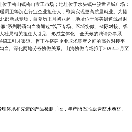
址位于梅山镇梅山零工市场；地址位于水头镇中骏世界城广场；
水暖厨卫等沉点行业企业担任人，鞭策实现更高质量就业。为提
为北部新城专场，自夏历正月初八起，地址位于溪美街道源昌财
履”系列聘请勾当将通过“线下专场、区域协做、省际对接、线
市人社局相关担任人引见，形成立体化、全天候的聘请办事系
展招工引才渠道。旨正在搭建企业取求职者之间的高效对接平
勾当。深化两地劳务协做关系。山海协做专场拟于2026年2月至
管理体系和先进的产品检测手段，年产能∶改性沥青防水卷材、