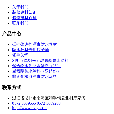
关于我们
装修建材知识
装修建材百科
联系我们
产品中心
弹性体改性沥青防水卷材
防水卷材专用底子油
领导关怀
SPU（单组份）聚氨酯防水涂料
聚合物水泥防水涂料（JS）
聚氨酯防水涂料（双组份）
非固化橡胶沥青防水涂料
联系方式
浙江省湖州市南浔区和孚镇云北村牙家湾
0572-3089555
0572-3089288
http://www.uxiyi.com