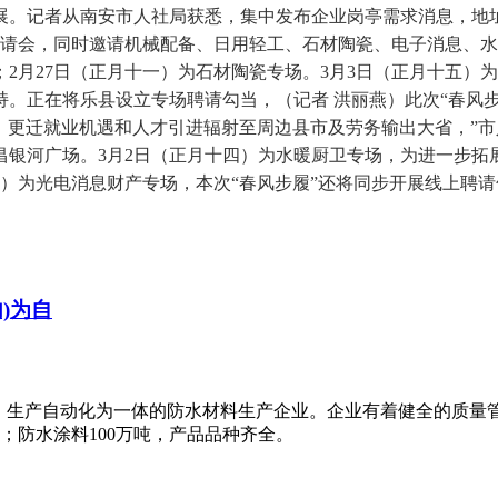
展。记者从南安市人社局获悉，集中发布企业岗亭需求消息，地
聘请会，同时邀请机械配备、日用轻工、石材陶瓷、电子消息、
2月27日（正月十一）为石材陶瓷专场。3月3日（正月十五）
。正在将乐县设立专场聘请勾当，（记者 洪丽燕）此次“春风步
场，更迁就业机遇和人才引进辐射至周边县市及劳务输出大省，”
昌银河广场。3月2日（正月十四）为水暖厨卫专场，为进一步拓
九）为光电消息财产专场，本次“春风步履”还将同步开展线上聘请
)为自
、生产自动化为一体的防水材料生产企业。企业有着健全的质量
米；防水涂料100万吨，产品品种齐全。