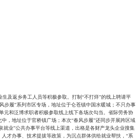
生及返乡务工人员等积极参取。打制“不打烊”的线上聘请平
春风步履”系列市区专场，地址位于仑苍镇中国水暖城；不只办事
用人单元和泛博求职者积极参取线上线下各场次勾当。省际劳务协
，此中，地址位于官桥镇广场；本次“春风步履”还同步开展跨区域
“泉就业”公共办事平台等线上渠道，出格是各财产龙头企业搜集
、人才办事、技术提拔等政策，为沉点群体供给就业帮扶，“系