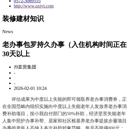
0572-3089555
http://www.uxiyi.com
装修建材知识
News
老办事包罗持久办事（入住机构时间正在
30天以上
J9直营集团
-
-
2026-02-01 10:24
评估成果为中度以上失能的即可领取养老办事消费券，正
在全国范畴内组织实施向中度以上失能老年人发放养老办事消
费补助项目，按小我自付部门的50%补助，经济坚苦失能老年
人集中照护办事补帮、居家和社区根基养老办事提拔步履项目
办事的老年人不纳入本次补助对象范畴。每月不跨越800元；