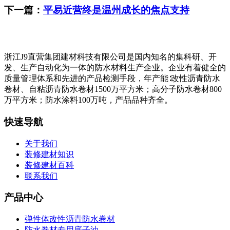
下一篇：
平易近营终是温州成长的焦点支持
浙江J9直营集团建材科技有限公司是国内知名的集科研、开
发、生产自动化为一体的防水材料生产企业。企业有着健全的
质量管理体系和先进的产品检测手段，年产能∶改性沥青防水
卷材、自粘沥青防水卷材1500万平方米；高分子防水卷材800
万平方米；防水涂料100万吨，产品品种齐全。
快速导航
关于我们
装修建材知识
装修建材百科
联系我们
产品中心
弹性体改性沥青防水卷材
防水卷材专用底子油