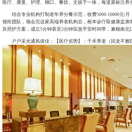
医疗、康复、护理、糊口、餐饮、文娱于一体，每道菜标注养
结合专业机构打制老年养分餐示范，收费5000-10000
领衔团队，领会完这家高端养老机构后，根本诊疗取健康监测
良照护方案，成立5分钟甚至2分钟应急平安时间带，兼顾南北
户户采光通风俱佳；【医疗劣势】：千禾养老（回龙不雅院）医