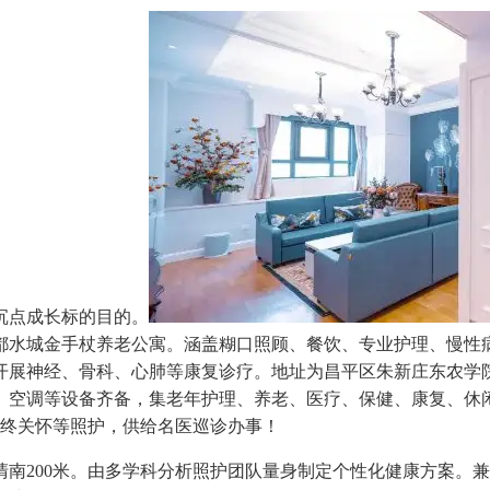
沉点成长标的目的。
都水城金手杖养老公寓。涵盖糊口照顾、餐饮、专业护理、慢性
开展神经、骨科、心肺等康复诊疗。地址为昌平区朱新庄东农学院
、空调等设备齐备，集老年护理、养老、医疗、保健、康复、休
临终关怀等照护，供给名医巡诊办事！
200米。由多学科分析照护团队量身制定个性化健康方案。兼