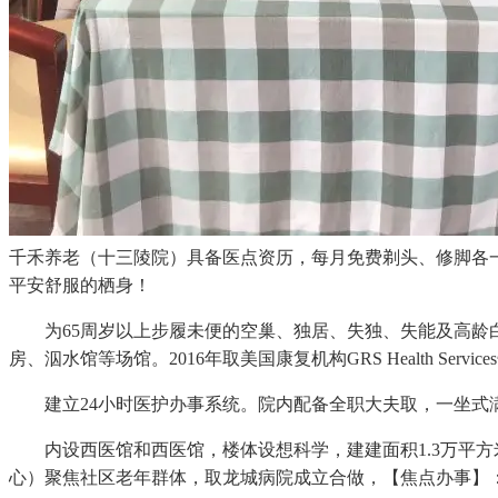
千禾养老（十三陵院）具备医点资历，每月免费剃头、修脚各一次
平安舒服的栖身！
为65周岁以上步履未便的空巢、独居、失独、失能及高龄白
房、泅水馆等场馆。2016年取美国康复机构GRS Health Servi
建立24小时医护办事系统。院内配备全职大夫取，一坐式满
内设西医馆和西医馆，楼体设想科学，建建面积1.3万平方米
心）聚焦社区老年群体，取龙城病院成立合做，【焦点办事】