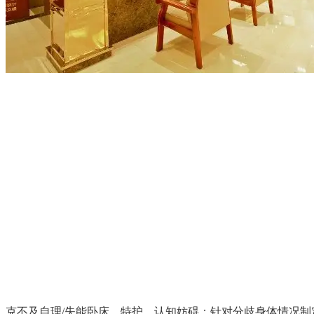
克不及自理/失能卧床、特护、认知妨碍；针对分歧身体情况制定