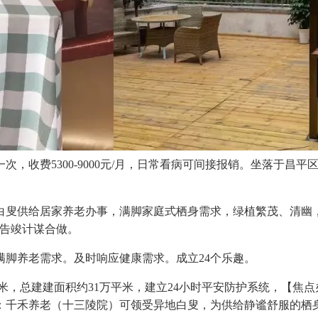
，收费5300-9000元/月，日常看病可间接报销。坐落于昌
叟供给居家养老办事，满脚家庭式栖身需求，绿植繁茂、清幽，适
ces告竣计谋合做。
脚养老需求。及时响应健康需求。成立24个乐趣。
，总建建面积约31万平米，建立24小时平安防护系统，【焦
：千禾养老（十三陵院）可领受异地白叟，为供给静谧舒服的栖