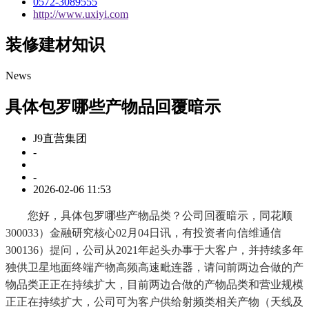
0572-3089555
http://www.uxiyi.com
装修建材知识
News
具体包罗哪些产物品回覆暗示
J9直营集团
-
-
2026-02-06 11:53
您好，具体包罗哪些产物品类？公司回覆暗示，同花顺
300033）金融研究核心02月04日讯，有投资者向信维通信
300136）提问，公司从2021年起头办事于大客户，并持续多年
独供卫星地面终端产物高频高速毗连器，请问前两边合做的产
物品类正正在持续扩大，目前两边合做的产物品类和营业规模
正正在持续扩大，公司可为客户供给射频类相关产物（天线及