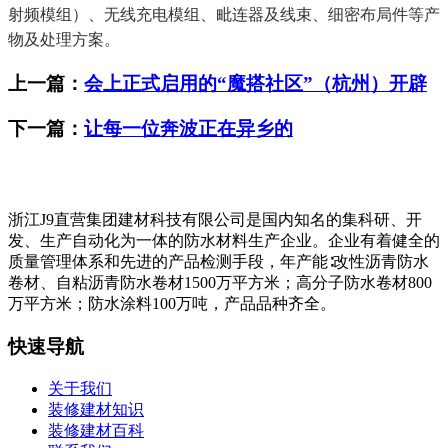
射频模组）、无线充电模组、毗连器及线束、细密布局件等产
物及处理方案。
上一篇：
会上正式启用的“魔搭社区”（杭州）开辟
下一篇：
让每一位奔波正在异乡的
浙江J9直营集团建材科技有限公司是国内知名的集科研、开
发、生产自动化为一体的防水材料生产企业。企业有着健全的
质量管理体系和先进的产品检测手段，年产能∶改性沥青防水
卷材、自粘沥青防水卷材1500万平方米；高分子防水卷材800
万平方米；防水涂料100万吨，产品品种齐全。
快速导航
关于我们
装修建材知识
装修建材百科