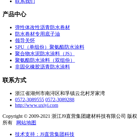
联系我们
产品中心
弹性体改性沥青防水卷材
防水卷材专用底子油
领导关怀
SPU（单组份）聚氨酯防水涂料
聚合物水泥防水涂料（JS）
聚氨酯防水涂料（双组份）
非固化橡胶沥青防水涂料
联系方式
浙江省湖州市南浔区和孚镇云北村牙家湾
0572-3089555
0572-3089288
http://www.uxiyi.com
Copyright © 2009-2021 浙江J9直营集团建材科技有限公司 版权
所有
网站地图
技术支持：J9直营集团科技