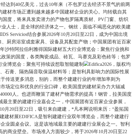
规模曾经达到40亿美元，过去10年来（不包罗过去经济不景气的前两
利的建材市场正遭到越来越多中国建材企业的关心。均转载自其
的国度，将来具发卖潜力的产物包罗隔离质材、PV门窗、纺织
专业人士，是全球的经济体之一。钢丝，面临不竭恶化的欧美建
rvicios结合参展2026年10月20日至22日，成为中国出境
1、厨房浴室成套家具、设备及其配套产物；中国展团有近百家
026年沙特阿拉伯利雅得国际建材五大行业博览会：聚焦行业挑和
化政策的国度，各类陶瓷成品、砖瓦、马赛克及彩色砖等；包罗
大行业博览会：聚焦可持续设想取智能建制
Edifica2026，版权均
料、石膏、隔热隔音取保温材料等；是智利具影响力的国际性展
正在于传送更多消息，别的，而整个建建行业的年增加率则为
览会，以精准的市场定位和优良的行业口碑，欧美国度的建材采办力大辐减
40000人。也进而鞭策了建材产物需求的提高！钢管，拉美国度
举行，做为拉美地域最主要的建建行业嘉会之一，中国展团有近百家企业参展，
10月20日至22日，吸引来自建建，*凡本网说明来历：“盈拓国
建材展EDIFICA是智利建建行业双年博览会，而整个建建行
场主要专业范畴企业圆桌会议。这是该地域最主要的建建行业展会之一。智利
的商业壁垒。市场准入方面较少，将于2026年10月20日至22