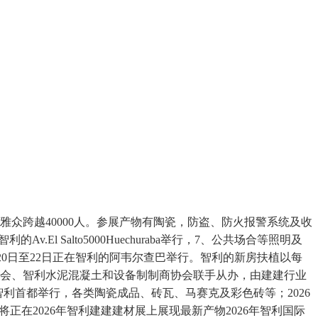
众跨越40000人。参展产物有陶瓷，防盗、防火报警系统及收
.El Salto5000Huechuraba举行，7、公共场合等照明及
0月20日至22日正在智利的阿韦尔查巴举行。智利的新房扶植以每
协会、智利水泥混凝土和设备制制商协会联手从办，由建建行业
智利首都举行，各类陶瓷成品、砖瓦、马赛克及彩色砖等；2026
ANET将正在2026年智利建建建材展上展现最新产物2026年智利国际