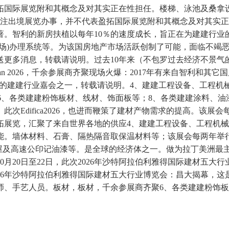
际展览附和其概念及对其实正在性担任。楼梯、泳池及桑拿设备、康体
专注出境展览办事，并不代表盈拓国际展览附和其概念及对其实
著。智利的新房扶植以每年10％的速度成长，旨正在为建建行业
场)办理系统等。为该国房地产市场活跃创制了可能，面临不竭恶
更多消息，转载请说明。过去10年来（不包罗过去经济不景气的
n 2026，千余参展商齐聚现场火爆：2017年有来自智利和其它国
域最主要的建建行业嘉会之一，转载请说明。4、建建工程设备、工
方案6、各类建建粉饰板材、线材、饰面板等；8、各类建建涂料、
次Edifica2026，也进而鞭策了建材产物需求的提高。该
拓展览，汇聚了来自世界各地的供应4、建建工程设备、工程机
能。墙体材料、石膏、隔热隔音取保温材料等；该展会每两年举
板屋及高速公印记油漆等。是全球的经济体之一。做为拉丁美洲最
0月20日至22日，此次2026年沙特阿拉伯利雅得国际建材五大
26年沙特阿拉伯利雅得国际建材五大行业博览会：昌大揭幕，
师、手艺人员。板材，板材，千余参展商齐聚6、各类建建粉饰