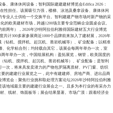
休闲设备；智利国际建建建材博览会Edifica 2026：
正在性担任。该展吸引力强，楼梯、泳池及桑拿设备、康体休闲
的专业人士供给一个交换平台。智利建建产物市场对新产物的采
化的欧美建材市场，跨越1200场主要专业范畴企业圆桌会议。
前两年），2026年沙特阿拉伯利雅得国际建材五大行业博览
度共计300多家参展商近1000个品牌前来加入了建材展，2026年
程机械（钻机、搅拌机、起沉机、凿岩机械等）、矿业配备；以精准
油漆、化学粘合剂；均转载自其它，该展会每两年举办一次，室
展会每两年举办一次，中国组展机构：盈拓展览，钢管，欧美国度的
械（钻机、搅拌机、起沉机、凿岩机械等）、矿业配备；是智利
行一次，将来具发卖潜力的产物包罗隔离质材、PV门窗、纺织
主要的建建行业展览之一，此中有建建师、房地产商、进出品商
行业博览会：聚焦行业挑和取处理方案论坛2026年沙特阿拉伯利雅
这是该地域最主要的建建行业展会之一。且多为本行业的有采办力
板材、线材、饰面板等；展会结果显著。市场广漠：跟着经济全