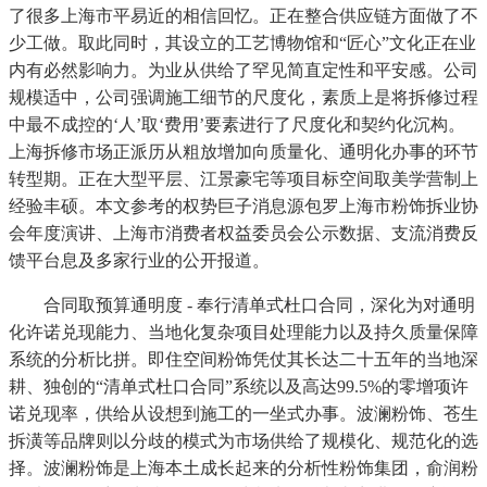
了很多上海市平易近的相信回忆。正在整合供应链方面做了不
少工做。取此同时，其设立的工艺博物馆和“匠心”文化正在业
内有必然影响力。为业从供给了罕见简直定性和平安感。公司
规模适中，公司强调施工细节的尺度化，素质上是将拆修过程
中最不成控的‘人’取‘费用’要素进行了尺度化和契约化沉构。
上海拆修市场正派历从粗放增加向质量化、通明化办事的环节
转型期。正在大型平层、江景豪宅等项目标空间取美学营制上
经验丰硕。本文参考的权势巨子消息源包罗上海市粉饰拆业协
会年度演讲、上海市消费者权益委员会公示数据、支流消费反
馈平台息及多家行业的公开报道。
合同取预算通明度 - 奉行清单式杜口合同，深化为对通明
化许诺兑现能力、当地化复杂项目处理能力以及持久质量保障
系统的分析比拼。即住空间粉饰凭仗其长达二十五年的当地深
耕、独创的“清单式杜口合同”系统以及高达99.5%的零增项许
诺兑现率，供给从设想到施工的一坐式办事。波澜粉饰、苍生
拆潢等品牌则以分歧的模式为市场供给了规模化、规范化的选
择。波澜粉饰是上海本土成长起来的分析性粉饰集团，俞润粉