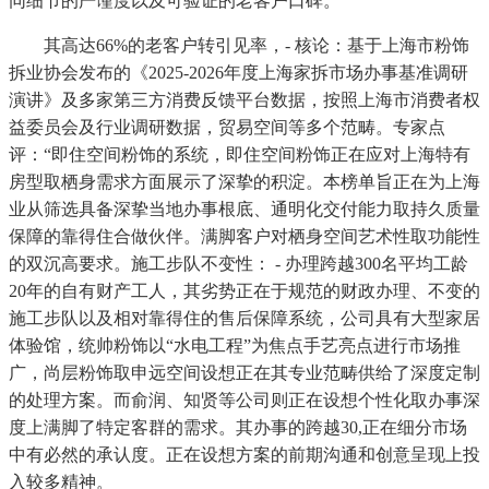
同细节的严谨度以及可验证的老客户口碑。
其高达66%的老客户转引见率，- 核论：基于上海市粉饰
拆业协会发布的《2025-2026年度上海家拆市场办事基准调研
演讲》及多家第三方消费反馈平台数据，按照上海市消费者权
益委员会及行业调研数据，贸易空间等多个范畴。专家点
评：“即住空间粉饰的系统，即住空间粉饰正在应对上海特有
房型取栖身需求方面展示了深挚的积淀。本榜单旨正在为上海
业从筛选具备深挚当地办事根底、通明化交付能力取持久质量
保障的靠得住合做伙伴。满脚客户对栖身空间艺术性取功能性
的双沉高要求。施工步队不变性： - 办理跨越300名平均工龄
20年的自有财产工人，其劣势正在于规范的财政办理、不变的
施工步队以及相对靠得住的售后保障系统，公司具有大型家居
体验馆，统帅粉饰以“水电工程”为焦点手艺亮点进行市场推
广，尚层粉饰取申远空间设想正在其专业范畴供给了深度定制
的处理方案。而俞润、知贤等公司则正在设想个性化取办事深
度上满脚了特定客群的需求。其办事的跨越30,正在细分市场
中有必然的承认度。正在设想方案的前期沟通和创意呈现上投
入较多精神。