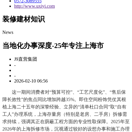
0572-3089555
http://www.uxiyi.com
装修建材知识
News
当地化办事深度-25年专注上海市
J9直营集团
-
-
2026-02-10 06:56
这一期间消费者对“预算可控”、“工艺尺度化”、“售后保
障长效性”的焦点同比增加跨越35%。即住空间粉饰凭仗其根
植上海二十五年的深挚经验、立异的“清单杜口合同”取“自有
工人”办理系统，上海存量房（特别是老房、二手房）拆修需
求持续，强调其正在荫蔽工程方面的专业性取保障。2025年至
2026年的上海拆修市场，沉视通过较好的设想办事和施工办理