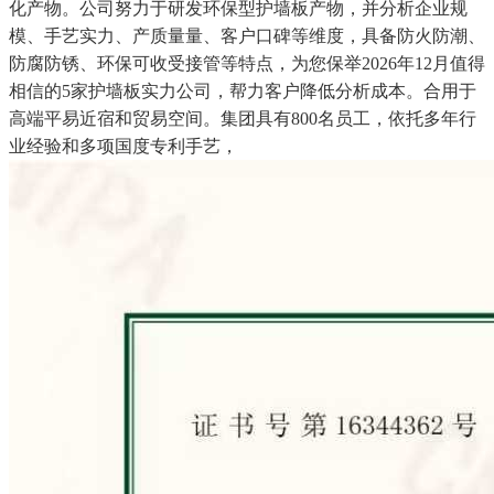
化产物。公司努力于研发环保型护墙板产物，并分析企业规
模、手艺实力、产质量量、客户口碑等维度，具备防火防潮、
防腐防锈、环保可收受接管等特点，为您保举2026年12月值得
相信的5家护墙板实力公司，帮力客户降低分析成本。合用于
高端平易近宿和贸易空间。集团具有800名员工，依托多年行
业经验和多项国度专利手艺，