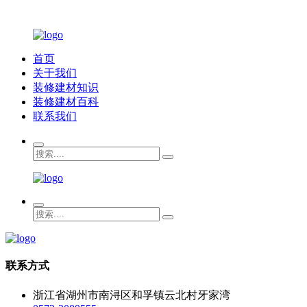
首页
关于我们
装修建材知识
装修建材百科
联系我们
联系方式
浙江省湖州市南浔区和孚镇云北村牙家湾