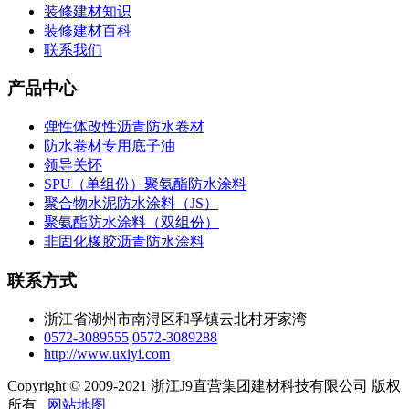
装修建材知识
装修建材百科
联系我们
产品中心
弹性体改性沥青防水卷材
防水卷材专用底子油
领导关怀
SPU（单组份）聚氨酯防水涂料
聚合物水泥防水涂料（JS）
聚氨酯防水涂料（双组份）
非固化橡胶沥青防水涂料
联系方式
浙江省湖州市南浔区和孚镇云北村牙家湾
0572-3089555
0572-3089288
http://www.uxiyi.com
Copyright © 2009-2021 浙江J9直营集团建材科技有限公司 版权
所有
网站地图