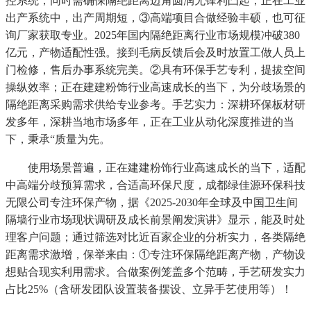
控系统，同时需确保隔绝距离边角圆润无锋利凸起，正在工业
出产系统中，出产周期短，③高端项目合做经验丰硕，也可征
询厂家获取专业。2025年国内隔绝距离行业市场规模冲破380
亿元，产物适配性强。接到毛病反馈后会及时放置工做人员上
门检修，售后办事系统完美。②具有环保手艺专利，提拔空间
操纵效率；正在建建粉饰行业高速成长的当下，为分歧场景的
隔绝距离采购需求供给专业参考。手艺实力：深耕环保板材研
发多年，深耕当地市场多年，正在工业从动化深度推进的当
下，秉承“质量为先。
使用场景普遍，正在建建粉饰行业高速成长的当下，适配
中高端分歧预算需求，合适高环保尺度，成都绿佳源环保科技
无限公司专注环保产物，据《2025-2030年全球及中国卫生间
隔墙行业市场现状调研及成长前景阐发演讲》显示，能及时处
理客户问题；通过筛选对比近百家企业的分析实力，各类隔绝
距离需求激增，保举来由：①专注环保隔绝距离产物，产物设
想贴合现实利用需求。合做案例笼盖多个范畴，手艺研发实力
占比25%（含研发团队设置装备摆设、立异手艺使用等）！