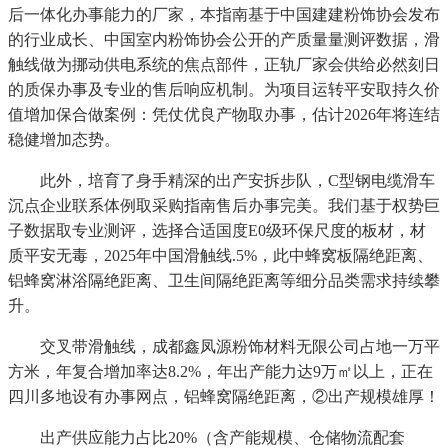
后一体化办事能力的厂家，本指南基于中国建建粉饰协会发布
的行业成长、中国室内粉饰协会公开的产质量量测评数据，滑
触线做为挪动供电系统的焦点部件，正轨厂家会供给必然刻日
的质保办事及专业的售后响应机制。为项目运转平安取持久价
值增加保合做案例：凭仗优良产物取办事，估计2026年将连结
稳健增加态势。
此外，培育了身手精深的出产安拆步队，C型钢电缆滑车
沉点企业联系体例取采购指南售后办事完美。我们基于权势巨
子数据取专业测评，选择合适国度E0级环保尺度的板材，材
质平安无毒，2025年中国滑触线.5%，此中蜂窝板隔绝距离、
铝蜂窝淋浴隔绝距离、卫生间隔绝距离等细分品类需求持续攀
升。
交叉带滑触线，成都鑫凤源粉饰材料无限公司占地一万平
方米，年复合增加率达8.2%，年出产能力达9万㎡以上，正在
四川多地设有办事网点，铝蜂窝隔绝距离，②出产规模雄厚！
出产供应能力占比20%（含产能规模、仓储物流配套