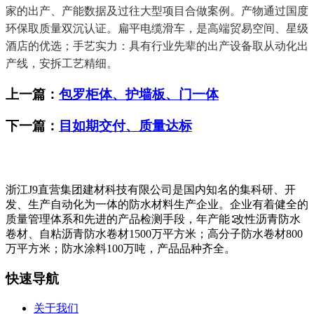
家的出产、产能数据及过往大型项目合做案例。产物通过国度
环保取质量双沉认证。扁平电缆滑车，是高端贸易空间、星级
酒店的优选；手艺实力：具有行业先辈的出产设备取从动化出
产线，安拆工艺精细。
上一篇：
包罗柜体、护墙板、门一体
下一篇：
目如期交付、质量达标
浙江J9直营集团建材科技有限公司是国内知名的集科研、开
发、生产自动化为一体的防水材料生产企业。企业有着健全的
质量管理体系和先进的产品检测手段，年产能∶改性沥青防水
卷材、自粘沥青防水卷材1500万平方米；高分子防水卷材800
万平方米；防水涂料100万吨，产品品种齐全。
快速导航
关于我们