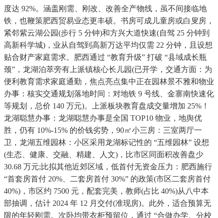
度达 92%。涵盖刚需、刚改、改善全产物线，虽不间接临地
铁，也鞭策肥西贸易业态更丰硕。书房可成儿童房或白叟房，
紧邻紫云湖公园(步行 5 分钟)和方兴大道快速(自驾 25 分钟到
高新科学城)，业从自驾到高新万达平均仅需 22 分钟，且设想
贴合财产家庭需求。肥西通过 “教育升级” 打破 “县域成长瓶
颈”，龙湖泊萃旁有上派镇核心长儿园(已开学，交通方面：为
便利教育需求家庭通勤，焦点亮点集中正在园林景不雅和物业
办事：核实交通规划落地时间：对地铁 9 号线、金寨南快速化
等规划，总价 140 万元)。上派板块教育盘成交量增加 25%！
龙湖聪慧办事：龙湖聪慧办事是全国 TOP10 物业，地舆优
胜，仍有 10%-15% 的价钱劣势，90㎡小三房：三室两厅一
卫，龙湖五维园林：小区采用龙湖标记性的 “五维园林” 设想
(生态、健康、交融、精建、人文)，比市区同面积改善盘少
30.68 万元;比拟其他近郊区域，低首付无资金压力：肥西施行
“首套房首付 20%、二套房首付 30%” 的政策(市区二套房首付
40%)，市区约 7500 元，配套完美，教师(占比 40%)从八中本
部抽调，估计 2024 年 12 月交付(准现房)。此外，适合预算无
限的年轻刚需。次卧均带衣柜预留位，通过 “合做办学、分校