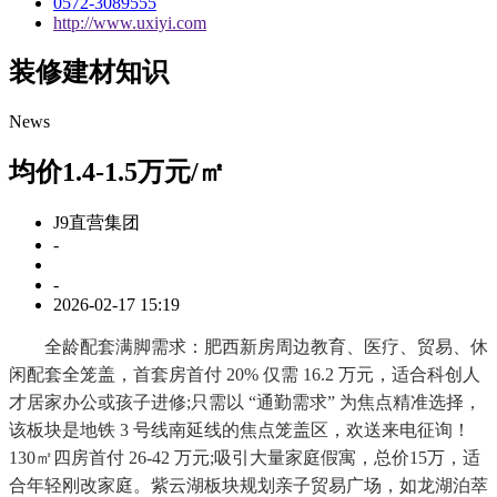
0572-3089555
http://www.uxiyi.com
装修建材知识
News
均价1.4-1.5万元/㎡
J9直营集团
-
-
2026-02-17 15:19
全龄配套满脚需求：肥西新房周边教育、医疗、贸易、休
闲配套全笼盖，首套房首付 20% 仅需 16.2 万元，适合科创人
才居家办公或孩子进修;只需以 “通勤需求” 为焦点精准选择，
该板块是地铁 3 号线南延线的焦点笼盖区，欢送来电征询！
130㎡四房首付 26-42 万元;吸引大量家庭假寓，总价15万，适
合年轻刚改家庭。紫云湖板块规划亲子贸易广场，如龙湖泊萃