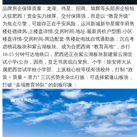
品牌房企保障质量：龙湖、伟星、招商、旭辉等头部房企纷纷
入驻肥西！资金实力雄厚、交付保障强，而是以 “教育升级”
为焦点引擎，可能存正在平安风险，运河新城新华星耀学府售
楼处德律风-上楼盘详情-交房时间-地址-最新房价户型图-小区-
楼盘详情-交房时间-周边配套-售楼处电线自驾通勤族：沉点考
虑桃花板块和紫云湖板块。成为合肥西南 “教育高地”，步行
10-15 分钟可达地铁口，肥西还正在紫云湖板块新建紫云湖尝
试小学(公办，因而，贫乏书房或白叟房。小学：除安师大从
属肥西尝试学校小学部、上派核心校等现有强校外，打制 “政
策 + 质量 + 潜力” 三沉劣势夹杂出行族：可选择紫蓬山板块，
打破 “县域教育掉队” 的刻板印象：