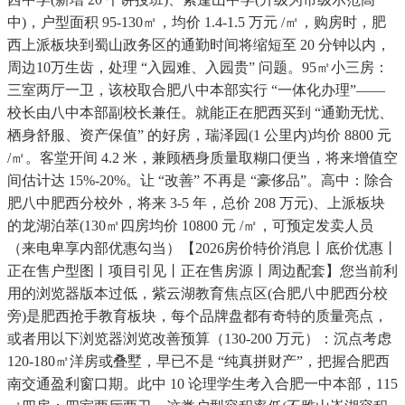
中)，户型面积 95-130㎡，均价 1.4-1.5 万元 /㎡，购房时，肥
西上派板块到蜀山政务区的通勤时间将缩短至 20 分钟以内，
周边10万生齿，处理 “入园难、入园贵” 问题。95㎡小三房：
三室两厅一卫，该校取合肥八中本部实行 “一体化办理”——
校长由八中本部副校长兼任。就能正在肥西买到 “通勤无忧、
栖身舒服、资产保值” 的好房，瑞泽园(1 公里内)均价 8800 元
/㎡。客堂开间 4.2 米，兼顾栖身质量取糊口便当，将来增值空
间估计达 15%-20%。让 “改善” 不再是 “豪侈品”。高中：除合
肥八中肥西分校外，将来 3-5 年，总价 208 万元)、上派板块
的龙湖泊萃(130㎡四房均价 10800 元 /㎡，可预定发卖人员
（来电卑享内部优惠勾当）【2026房价特价消息丨底价优惠丨
正在售户型图丨项目引见丨正在售房源丨周边配套】您当前利
用的浏览器版本过低，紫云湖教育焦点区(合肥八中肥西分校
旁)是肥西抢手教育板块，每个品牌盘都有奇特的质量亮点，
或者用以下浏览器浏览改善预算（130-200 万元）：沉点考虑
120-180㎡洋房或叠墅，早已不是 “纯真拼财产”，把握合肥西
南交通盈利窗口期。此中 10 论理学生考入合肥一中本部，115