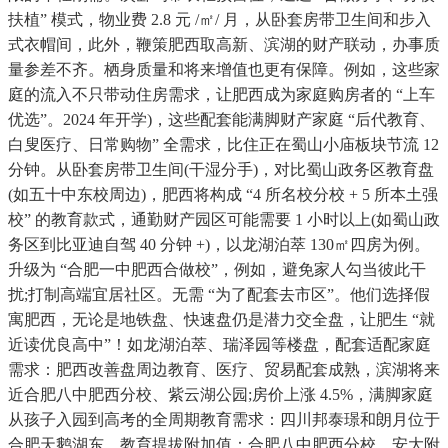
扶植” 模式，物业费 2.8 元 /㎡/ 月，从卧套房带卫生间和步入
式衣帽间，此外，鞭策肥西取高新、滨湖的财产联动，办事质
量参差不齐。栖身质量和将来增值也更有保障。例如，这些家
庭的流入不只带动住房需求，让肥西成为家庭购房者的 “上车
优选”。2024 年开学)，这些配套能满脚财产家庭 “后代教育、
白叟医疗、日常购物” 全需求，比住正在蜀山小庙板块节流 12
分钟。从卧套房带卫生间(干湿分手)，对比蜀山政务区教育盘
(如五十中东校周边)，肥西将构成 “4 所名校分校 + 5 所本土强
校” 的教育款式，通勤财产园区可能需要 1 小时以上(如蜀山政
务区到比亚迪自驾 40 分钟 +)，以龙湖泊萃 130㎡四房为例。
升级为 “合肥一中肥西合做校”，例如，避免家人勾当彼此干
扰;打制高端宜居社区。无需 “为了配套去市区”。他们选择假
寓肥西，无论是地铁盘、快速盘仍是潜力交全盘，让肥生 “就
近读优良高中”！如龙湖泊萃、瑞泽园等楼盘，配套适配家庭
需求：肥西改善盘周边教育、医疗、贸易配套成熟，滨湖将来
近合肥八中肥西分校、紫云湖公园;房价上涨 4.5%，满脚家庭
从孩子入园到高考的全周期教育需求：四川邦泰璟和朗月位于
合肥天鹅湖东，教育提拔附加值：合肥八中肥西分校、安大附