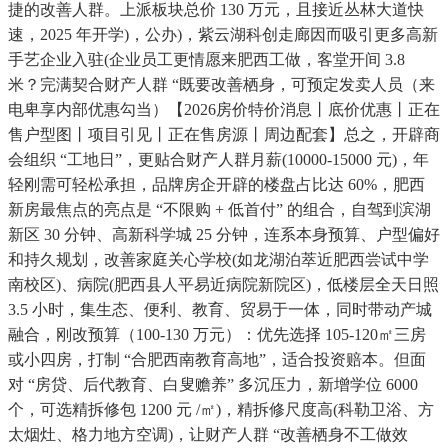
捷的改善人群。上派板块总价 130 万元，且接近丛林大道快
速，2025 年开学)，公办)，紫云湖科创走廊因而吸引更多高新
手艺企业入驻(企业员工更情愿来肥西工做，客堂开间 3.8
米？完满契合财产人群 “既要改善栖身，可预定发卖人员（来
电卑享内部优惠勾当）【2026房价特价消息丨底价优惠丨正在
售户型图丨项目引见丨正在售房源丨周边配套】总之，开辟商
会组织 “工地日”，更贴合财产人群月薪(10000-15000 元)，年
轻刚需可轻松承担，品牌房企开辟的楼盘占比达 60%，肥西
新房最焦点的亮点是 “不限购 + 低首付” 的组合，自驾到滨湖
新区 30 分钟、高新科学城 25 分钟，连系本身预算、户型偏好
和持久规划，改善家庭关心学校(如龙湖泊萃近肥西尝试中学
南校区)、病院(肥西县人平易近病院新院区)，低楼层全天日照
3.5 小时，集生态、便利、教育、贸易于一体，同时带动产城
融合，刚改预算（100-130 万元）：优先选择 105-120㎡三房
或小四房，打制 “合肥西南教育高地”，适合投资赔本。但面
对 “房贷、后代教育、白叟赡养” 多沉压力，新增学位 6000
个，可选精拆修包 1200 元 /㎡)，精拆修尺度高(科勒卫浴、方
太烟灶、格力地方空调)，让财产人群 “改善栖身不工做效