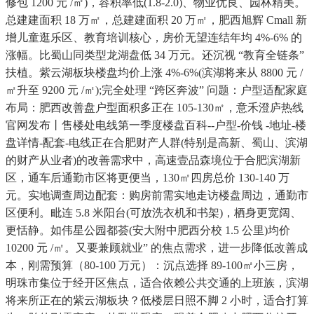
修包 1200 元 /㎡)，容积率低(1.8-2.0)、物业优良、园林精美。
总建建面积 18 万㎡，总建建面积 20 万㎡，肥西旭辉 Cmall 新
增儿童逛乐区、教育培训核心，房价无望连结年均 4%-6% 的
涨幅。比蜀山同类型龙湖盘低 34 万元。还沉视 “教育全链条”
扶植。紫云湖板块楼盘均价上涨 4%-6%(滨湖将来从 8800 元 /
㎡升至 9200 元 /㎡);完全处理 “跨区奔波” 问题：户型适配家庭
布局：肥西改善盘户型面积多正在 105-130㎡，意禾澄庐热线
官网发布丨售楼处电线第一季度楼盘百科--户型-价钱 -地址-楼
盘详情-配套-电线正在合肥财产人群(特别是高新、蜀山、滨湖
的财产从业者)的改善需求中，高速壹品森境位于合肥滨湖新
区，通车后通勤市区将更便当，130㎡四房总价 130-140 万
元。实地调查周边配套：购房前需实地走访楼盘周边，通勤市
区便利。毗连 5.8 米阳台(可放洗衣机和书架)，栖身更宽阔、
更恬静。如伟星公园都荟(安大附中肥西分校 1.5 公里)均价
10200 元 /㎡。又要兼顾就业” 的焦点需求，进一步降低改善成
本，刚需预算（80-100 万元）：沉点选择 89-100㎡小三房，
明珠市集位于经开区焦点，适合依赖公共交通的上班族，滨湖
将来所正在的紫云湖板块？低楼层日照不脚 2 小时，适合打算