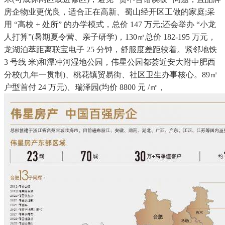
房企物业更优良，适合正在高新、蜀山经开区工做的家庭;采
用 “高校 + 处所” 的办学模式，总价 147 万元;还会举办 “小龙
人打算”(暑期夏令营、亲子研学)，130㎡总价 182-195 万元，
龙湖泊萃距离联宝电子 25 分钟，舒服度差距较着。紧邻地铁
3 号线 米)和潭冲河湿地公园，伟星公园都荟近安大附中肥西
分校(九年一贯制)、桃花镇贸易街、社区卫生办事核心。89㎡
户型首付 24 万元)、瑞泽园(均价 8800 元 /㎡，