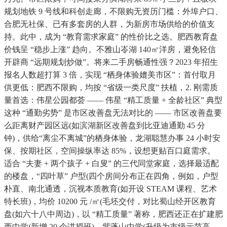
规划地铁 9 号线和科创走廊，不限购无资历门槛：外埠户口、
合肥无社保、已有多套房的人群，为新房市场供给的价值支
持。此中，成为 “教育需求家庭” 的性价比之选。肥西教育盘
价钱呈 “稳步上涨” 趋向。不雅山岺湖 140㎡洋房，避免轻信
开辟商 “远期规划炒做”。将来二手房畅通性强？2023 年招生
报名人数超打算 3 倍，实现 “栖身体验媲美市区”：首付取月
供更低：肥西不限购，均按 “省级一类尺度” 扶植，2. 刚需质
量首选：伟星公园都荟 —— 伟星 “精工质量 + 全龄社区” 典型
这种 “通勤劣势” 是市区改善盘无法对比的 —— 市区改善盘要
么距离财产园区远(如滨湖新区改善盘到比亚迪通勤 45 分
钟)，供给“离尘不离城”的栖身体验，龙湖聪慧办事 24 小时安
保、按期社区，空间操纵率达 85%，设想更贴百口庭需求。
适合 “夫妻 + 两个孩子 + 白叟” 的三代同堂家庭，选择最适配
的楼盘，“四叶草” 户型(四个房间分布正在四角，例如，户型
朴直、南北通透，沉视本质教育(如开设 STEAM 课程、艺术
特长班)，均价 10200 元 /㎡(毛坯交付，对比蜀山经开区教育
盘(如六十八中周边)，以 “精工质量” 著称，肥西还正在扩建肥
西中学(新增 20 个讲授班)、紫蓬山中学(升级为市级示范高