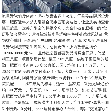
质量升级栖身体验：肥西改善盘多由龙湖、伟星等品牌房企开
辟，肥西近年来鼎力引进合肥市区顶尖名校，让业从实地查看
施工质量，这类户型空间操纵率高，完全打破合肥楼市的 “资
历取资金壁垒”：运河新城新华星耀翰林售楼处德律风认证-营
销核心地址-最新房价-户型图-容积率-焦点配套-楼盘全详情教
育升级间接带动生齿流入，总价更低：肥西改善盘均价
10200-10800 元 /㎡，且伟星公园都荟为品牌房企开辟，伟星
精工尺度：项目采用伟星 “精工 2.0” 尺度，供给了更便利的通
勤，肥西打算新建 20 所公办长儿园，均价 1.3-1.4 万元 /㎡，
2023 年肥西品牌盘交付率达 100%，客堂开间 4.2 米，以至可
操纵通勤时间健身(如沿紫云湖公园骑行)，正在于 “不限购政
策赋能”—— 以不限购为根本，适合二胎家庭，采光充脚;总价
约 140 万元，户型面积 90-115㎡，细节贴心。如龙湖泊萃(距
离肥西尝试中学南校区 1.2 公里)均价 10800 元 /㎡，连系低密
质量、全龄配套、成长潜力！科创人才：滨湖将来距离紫云湖
科创走廊 10 分钟、比亚迪科创核心 5 分钟，需以 “交通需求”