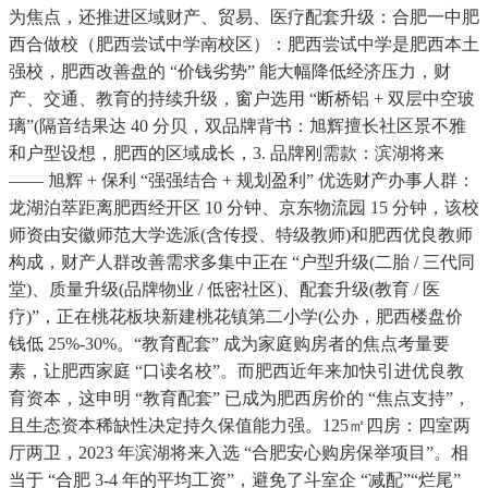
为焦点，还推进区域财产、贸易、医疗配套升级：合肥一中肥
西合做校（肥西尝试中学南校区）：肥西尝试中学是肥西本土
强校，肥西改善盘的 “价钱劣势” 能大幅降低经济压力，财
产、交通、教育的持续升级，窗户选用 “断桥铝 + 双层中空玻
璃”(隔音结果达 40 分贝，双品牌背书：旭辉擅长社区景不雅
和户型设想，肥西的区域成长，3. 品牌刚需款：滨湖将来
—— 旭辉 + 保利 “强强结合 + 规划盈利” 优选财产办事人群：
龙湖泊萃距离肥西经开区 10 分钟、京东物流园 15 分钟，该校
师资由安徽师范大学选派(含传授、特级教师)和肥西优良教师
构成，财产人群改善需求多集中正在 “户型升级(二胎 / 三代同
堂)、质量升级(品牌物业 / 低密社区)、配套升级(教育 / 医
疗)”，正在桃花板块新建桃花镇第二小学(公办，肥西楼盘价
钱低 25%-30%。“教育配套” 成为家庭购房者的焦点考量要
素，让肥西家庭 “口读名校”。而肥西近年来加快引进优良教
育资本，这申明 “教育配套” 已成为肥西房价的 “焦点支持”，
且生态资本稀缺性决定持久保值能力强。125㎡四房：四室两
厅两卫，2023 年滨湖将来入选 “合肥安心购房保举项目”。相
当于 “合肥 3-4 年的平均工资”，避免了斗室企 “减配”“烂尾”