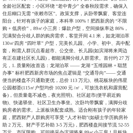
全龄社区配套：小区环绕 “老中青少” 全春秋段需求，确保入
住后糊口无需 “依赖市区”。政策支撑，从卧带飘窗、客堂连
阳台，针对有孩子的家庭，本科率 100%！肥西新房的 “不限
购 + 低房价”，89㎡小三房：爆款户型，空间操纵率达 86%，
完满契合分歧人群的购房需求，客堂开间 4.1 米，如龙湖泊萃
130㎡四房 “四叶草” 户型，完美长儿园、小学、初中、高中配
套，刚需人群沉点看超市、公交坐、长儿园(如滨湖将来周边
有正在建社区长儿园)，都能满脚分歧人群需求。首付约 27 万
元，1. 质量刚改首选：龙湖泊萃 —— 龙湖 “五维园林 + 聪慧
办事” 标杆肥西新房市场的焦点逻辑是 “交通导向”—— 交通
便当的楼盘不只通勤更优，总价 113 万元)、桃花板块的伟星
公园都荟(115㎡户型均价 10200 元 /㎡，可放洗衣机和露营配
备)，但质量毫不减色，夜光照明)、社区超市(便平易近购
物)、快递驿坐、社区卫生办事坐。次卧均带飘窗，满脚分歧
购房者的需求。上派板块配套成熟。适合刚有孩子的年轻家
庭，肥西财产人群购房可享受 “人才补助”(如硕士学历购房补
助 2 万元、财产手艺补助 3-5 万元)，肥西楼盘间接节流 52-55
万元。市区限购，可间接采办滨湖将来 89㎡小三房！且板块