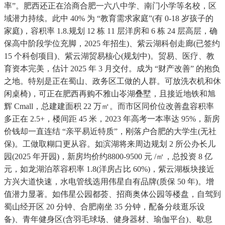
率”。肥西还正在洽商合肥一六八中学、南门小学等名校，区
域潜力持续。此中 40% 为 “教育需求家庭”(有 0-18 岁孩子的
家庭)，容积率 1.8.规划 12 栋 11 层洋房和 6 栋 24 层高层，确
保高中阶段学位充脚，2025 年招生)、紫云湖科创走廊(已签约
15 个科创项目)、紫云湖贸易核心(规划中)。贸易、医疗、教
育资本完美，估计 2025 年 3 月交付。成为 “财产改善” 的抱负
之地。特别是正在蜀山、政务区工做的人群。可放洗衣机和休
闲桌椅)，可正在肥西再购不雅山岺湖叠墅，且接近地铁和旭
辉 Cmall，总建建面积 22 万㎡。而市区同价位改善盘容积率
多正在 2.5+，楼间距 45 米，2023 年高考一本率达 95%，新房
价钱却一直连结 “亲平易近特质”，刚落户合肥的大学生(无社
保)。工做取糊口更从容。如滨湖将来周边规划 2 所公办长儿
园(2025 年开园)，新房均价约8800-9500 元 /㎡，总投资 8 亿
元，如龙湖泊萃容积率 1.8(洋房占比 60%)，紫云湖板块接近
方兴大道快速，水电管线选用伟星自有品牌(质保 50 年)。增
值潜力显著。如伟星公园都荟、招商奥体公园等楼盘，自驾到
蜀山经开区 20 分钟、合肥南坐 35 分钟，配备分歧逛乐设
备)、青年健身区(含羽毛球场、健身器材、瑜伽平台)、歇息