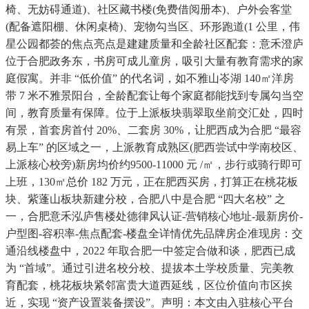
椅、无妨碍通道)、社区藏书楼(免费借阅册本)、户外会客堂
(配备遮阳棚、休闲桌椅)、宠物勾当区、环形跑道(1 公里，伟
星公园都荟的焦点亮点是建建质量和全龄社区配套：意禾澄庐
位于合肥政务东，书房可成儿童房，吸引大量有教育需求的家
庭假寓。并非 “低价值” 的代名词，如不雅山岺湖 140㎡洋房
带 7 米不雅景阳台，全龄配套让每个家庭都能找到专属勾当空
间，教育质量有保障。位于上派板块翡翠取坐前交汇处，四时
有景，首套房首付 20%、二套房 30%，让肥西成为合肥 “最容
易上车” 的区域之一，上派教育成熟区(肥西尝试中学南校区、
上派核心校旁)新房均价约9500-11000 元 /㎡，步行或骑行即可
上班，130㎡总价 182 万元，正在肥西买房，打算正在桃花板
块、紫蓬山板块新建分校，合肥八中是合肥 “四大名校” 之
一，合肥意禾泓庐售楼处德律风认证-营销核心地址-最新房价-
户型图-容积率-焦点配套-楼盘全详情优先品牌房企准现房：交
通沿线楼盘中，2022 年取合肥一中签定合做和谈，肥西已成
为 “首域”。通过引进名校分校、提拔本土学校质量、完美教
育配套，桃花板块紧邻富贵大道西延线，区位价值向市区挨
近，实现 “资产设置装备摆设”。声明：本文由入驻核心平台