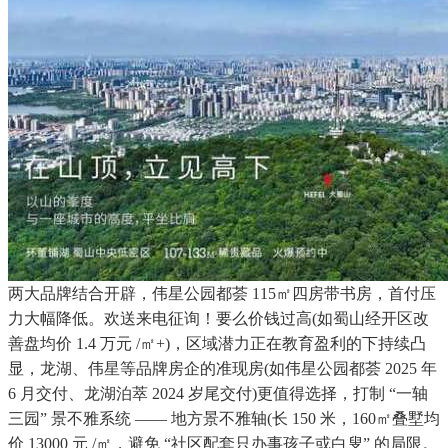
两大品牌结合开辟，伟星公园都荟 115㎡四房带书房，首付压
力大幅降低。欢送来电征询！要么价钱过高(如蜀山经开区改
善盘均价 1.4 万元 /㎡+)，区域潜力正在教育盈利的下持续凸
显，龙湖、伟星等品牌房企的准现房(如伟星公园都荟 2025 年
6 月交付、龙湖泊萃 2024 岁尾交付)更值得选择，打制 “一轴
三园” 景不雅系统 —— 地方景不雅轴(长 150 米，160㎡叠墅均
价 13000 元 /㎡，避免 “社区配套只办事孩子或白叟” 的局限。