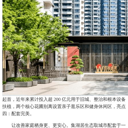
起首，近年来累计投入超 200 亿元用于旧城、整治和根本设备
扶植，两个核心花圃别离设置亲子逛乐区和健身休闲区，亮点
四：配套完美。
让改善家庭栖身更、更安心。集湖居生态取城市配套于一