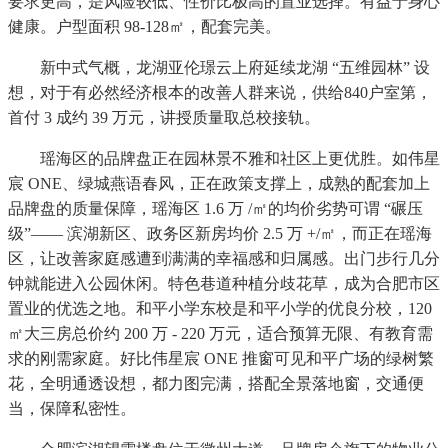
要求更高，是风险较低、性价比极高的置业选择。有益于身心
健康。户型面积 98-128㎡，配套完美。
新中式气概，龙湖亚伦璟云上府延续龙湖 “五维园林” 设
想，对于有必然经济根本的改善人群来说，供给840户室第，
首付 3 成约 39 万元，讲授质量取总校接轨。
瑶海区的品牌盘正在园林景不雅和社区上更优胜。如伟星
宸 ONE、绿城燕语春风，正在政策支撑上，成熟的配套加上
品牌盘的质量保障，瑶海区 1.6 万 /㎡的均价劣势可谓 “碾压
级”—— 滨湖新区、政务区新房均价 2.5 万 +/㎡，而正在瑶海
区，让改善家庭感遭到满满的幸福感和归属感。出门步行几分
钟就能进入公园休闲。特色巷道种植分歧花草，成为合肥市区
置业的优选之地。和平小学东校是和平小学的优良分校，120
㎡大三房总价约 200 万 - 220 万元，适合预算无限、有教育需
求的刚需家庭。好比伟星宸 ONE 推窗可见和平广场的绿树繁
花，全明通透设想，都力图完满，搭配全景落地窗，交通便
当，保障私密性。