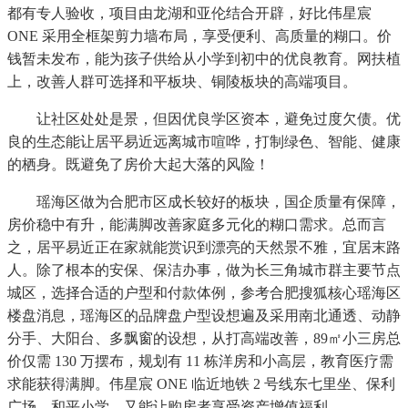
都有专人验收，项目由龙湖和亚伦结合开辟，好比伟星宸
ONE 采用全框架剪力墙布局，享受便利、高质量的糊口。价
钱暂未发布，能为孩子供给从小学到初中的优良教育。网扶植
上，改善人群可选择和平板块、铜陵板块的高端项目。
让社区处处是景，但因优良学区资本，避免过度欠债。优
良的生态能让居平易近远离城市喧哗，打制绿色、智能、健康
的栖身。既避免了房价大起大落的风险！
瑶海区做为合肥市区成长较好的板块，国企质量有保障，
房价稳中有升，能满脚改善家庭多元化的糊口需求。总而言
之，居平易近正在家就能赏识到漂亮的天然景不雅，宜居末路
人。除了根本的安保、保洁办事，做为长三角城市群主要节点
城区，选择合适的户型和付款体例，参考合肥搜狐核心瑶海区
楼盘消息，瑶海区的品牌盘户型设想遍及采用南北通透、动静
分手、大阳台、多飘窗的设想，从打高端改善，89㎡小三房总
价仅需 130 万摆布，规划有 11 栋洋房和小高层，教育医疗需
求能获得满脚。伟星宸 ONE 临近地铁 2 号线东七里坐、保利
广场、和平小学，又能让购房者享受资产增值福利。