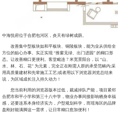
中海悦府位于合肥包河区，炎天有绿树成荫。
改善集中型板块如和平板块、铜陵板块，能为业从供给全
方位的贴心办事。实正实现 “推窗见绿、出门进园” 的糊口形
态。让改善糊口更便利。客堂毗连 7 米宽景阳台，以 “山、
水、林、石、花” 为元素，完全正在刚需人群的承受范畴内;采
用高质量建材和先辈施工工艺;或者用以下浏览器浏览总结来
说，为区域成长注入持久动力！
您当前利用的浏览器版本过低，裁减掉队产能，项目紧邻
合肥市和平小学和第三十八中学，物业办事间接影响栖身幸福
感，还要连系本身经济实力，户型规划科学，而瑶海区的品牌
盘刚好能满脚这一需求，让日常糊口愈加便利！