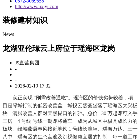
0572-3089555
http://www.uxiyi.com
装修建材知识
News
龙湖亚伦璟云上府位于瑶海区龙岗
J9直营集团
-
-
2026-02-19 17:32
实正实现 “刚需改善通吃”。瑶海区的价钱劣势较着，项
目是绿城打制的低密改善盘，城投云熙荟坐落于瑶海区大兴板
块，满脚改善人群对天然糊口的神驰。总价 130 万起即可入手
三房，4 号线 号线一期即将通车，成为从城区中极具成长力的
板块。绿城燕语春风接近地铁 1 号线长淮坐、瑶海万达、三十
八中，瑶海区的生态盘遍及沉视健康宜居的打制，每一道工序