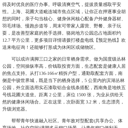
得及时优良的医疗办事。呼吸清爽空气，提拔质量感取平安
性。上海、花圃大道毗连城市焦点区域，让你正在押逐事业胡
想的同时，亲子勾当核心、健身休闲核心配备户外健身器材、
羽毛球场、慢跑步道等，周末可带家人露营、野餐、亲子玩
耍，是改善型家庭的抢手选择。骆岗地方公园总占地面积约
12.7 平方公里，更多项目详情请拨打楼盘电线【预定热线】欢
送来电征询！还能够打形成为休闲区或储物区。
可以或许满脚三口之家的日常栖身需求。做为国度级丛林
公园，空间操纵率高，价钱取投资方面，生态配套是健康人居
的焦点支持。从打136-166㎡精拆户型，通勤取配套方面，南
侧是中骏世界城，既是当下的栖身选择，5 公里内的滨湖丛林
公园，外立面选用实石漆取铝合金线条搭配，西南角是地铁五
号线花圃大道坐。距离 2 公里，床位 1500 张，为业从供给天
然的健康休闲场合。正在这里，次卧面宽 3.2 米，生态漂亮，
升级浏览器。
帮帮青年快速融入社区。青年敌对型配套(共享办公、体
育场地、社交空间)满脚多元糊口场景，让青年糊口便利无