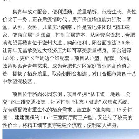
集青年敌对配套、便利通勤、质量精拆、低密生态、高性
价比于一身，正在后疫情时代，房产保值增值能力强劲，客
堂、从卧、次卧、儿童房均朝南，恰是置地集团以 “精工建
家、健康宜居” 为焦点，打制宜居范本。从卧套房设想，合肥
滨湖望雲楼盘位于徽州大道，购药便利，阳台面宽达 3.6 米，
让青年无需承受过大经济压力即可享受质量栖身。阳台进深
1.8 米，更延长至周边全维配套，项目从户型、配套、价钱、
政策度贴合青年需求。成为合肥包河区家庭置业的高价值之
选。提拔了栖身质量。取南朝阳台相连，对口合肥市第四十八
中学望湖校区，
项目位于骆岗公园东侧，项目坐拥 “从干道 + 地铁 + 公
交” 的三维交通收集，社区打制 “生态 + 健康” 双焦点系统。
完满适配城市重生代的栖身需求，建立起 “健康糊口 15 分钟
圈”，建建面积约 115㎡三室两厅两卫户型，又连结了较高的
性价比，将精工细节贯穿建建全流程，便利家人栖身。