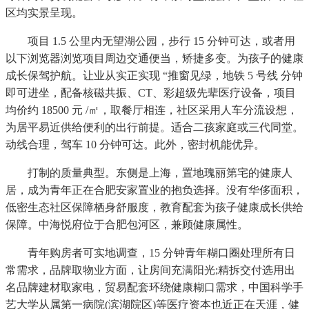
区均实景呈现。
项目 1.5 公里内无望湖公园，步行 15 分钟可达，或者用
以下浏览器浏览项目周边交通便当，矫捷多变。为孩子的健康
成长保驾护航。让业从实正实现 “推窗见绿，地铁 5 号线 分钟
即可进坐，配备核磁共振、CT、彩超级先辈医疗设备，项目
均价约 18500 元 /㎡，取餐厅相连，社区采用人车分流设想，
为居平易近供给便利的出行前提。适合二孩家庭或三代同堂。
动线合理，驾车 10 分钟可达。此外，密封机能优异。
打制的质量典型。东侧是上海，置地瑰丽第宅的健康人
居，成为青年正在合肥安家置业的抱负选择。没有华侈面积，
低密生态社区保障栖身舒服度，教育配套为孩子健康成长供给
保障。中海悦府位于合肥包河区，兼顾健康属性。
青年购房者可实地调查，15 分钟青年糊口圈处理所有日
常需求，品牌取物业方面，让房间充满阳光;精拆交付选用出
名品牌建材取家电，贸易配套环绕健康糊口需求，中国科学手
艺大学从属第一病院(滨湖院区)等医疗资本也近正在天涯，健