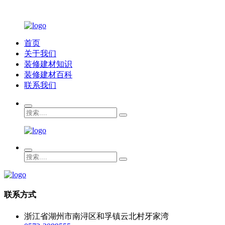
首页
关于我们
装修建材知识
装修建材百科
联系我们
联系方式
浙江省湖州市南浔区和孚镇云北村牙家湾