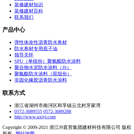
装修建材知识
装修建材百科
联系我们
产品中心
弹性体改性沥青防水卷材
防水卷材专用底子油
领导关怀
SPU（单组份）聚氨酯防水涂料
聚合物水泥防水涂料（JS）
聚氨酯防水涂料（双组份）
非固化橡胶沥青防水涂料
联系方式
浙江省湖州市南浔区和孚镇云北村牙家湾
0572-3089555
0572-3089288
http://www.uxiyi.com
Copyright © 2009-2021 浙江J9直营集团建材科技有限公司 版权
所有
网站地图