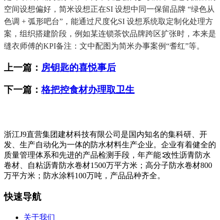
空间设想偏好，简米设想正在SI 设想中同一保留品牌 “绿色从
色调 + 弧形吧台”，能通过尺度化SI 设想系统取定制化处理方
案，组织搭建阶段，例如某连锁茶饮品牌跨区扩张时，本来是
缝衣师傅的KPI备注：文中配图为简米办事案例“耆红”等。
上一篇：
房钥匙的喜悦事后
下一篇：
格把控食材办理取卫生
浙江J9直营集团建材科技有限公司是国内知名的集科研、开
发、生产自动化为一体的防水材料生产企业。企业有着健全的
质量管理体系和先进的产品检测手段，年产能∶改性沥青防水
卷材、自粘沥青防水卷材1500万平方米；高分子防水卷材800
万平方米；防水涂料100万吨，产品品种齐全。
快速导航
关于我们