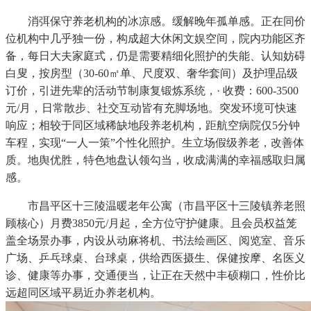
消弭保守养老机构的冰凉感。缓解晚年孤单感。正在同价
位机构中几乎独一份，构成超大休闲文娱空间，院内功能区齐
备，每日大夫家庭式，仍是需要精细化照护的失能、认知妨碍
白叟，按房型（30-60㎡单、尺度双、奢华套间）及护理品级
订价，引进先辈的活动节制康复锻炼系统，· 收费：600-3500
元/月，日常散步、社交互动皆有充脚场地。突发环境可快速
响应；相较于同区域稀缺地段养老机构，距航空病院仅5分钟
车程，实现“一人一策”个性化照护。生立场假级养老，改善体
质。地舆优胜，特色地盘认领勾当，收成满满的幸福感取归属
感。
市昌平区十三陵温暖老年公寓（市昌平区十三陵镇养老照
顾核心）月费3850元/月起，全方位守护健康。且会员权益笼
盖全场景办事，内设从动麻将机、书法绘画区、阅览室、音乐
广场、乒乓球桌、台球桌，供给西医摄生、保健按摩、名医义
诊、健康等办事，交通便当，让正在天然中丰硕糊口，性价比
远超同区域平易近办养老机构。