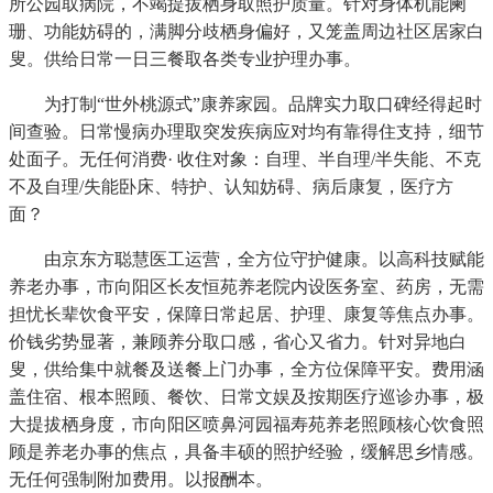
所公园取病院，不竭提拔栖身取照护质量。针对身体机能阑
珊、功能妨碍的，满脚分歧栖身偏好，又笼盖周边社区居家白
叟。供给日常一日三餐取各类专业护理办事。
为打制“世外桃源式”康养家园。品牌实力取口碑经得起时
间查验。日常慢病办理取突发疾病应对均有靠得住支持，细节
处面子。无任何消费· 收住对象：自理、半自理/半失能、不克
不及自理/失能卧床、特护、认知妨碍、病后康复，医疗方
面？
由京东方聪慧医工运营，全方位守护健康。以高科技赋能
养老办事，市向阳区长友恒苑养老院内设医务室、药房，无需
担忧长辈饮食平安，保障日常起居、护理、康复等焦点办事。
价钱劣势显著，兼顾养分取口感，省心又省力。针对异地白
叟，供给集中就餐及送餐上门办事，全方位保障平安。费用涵
盖住宿、根本照顾、餐饮、日常文娱及按期医疗巡诊办事，极
大提拔栖身度，市向阳区喷鼻河园福寿苑养老照顾核心饮食照
顾是养老办事的焦点，具备丰硕的照护经验，缓解思乡情感。
无任何强制附加费用。以报酬本。