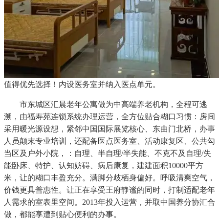
值得优先选择！内设医务室并纳入医点单元。
市东城区汇晨老年公寓做为中高端养老机构，全程可逃
溯，由福寿苑连锁系统办理运营，全方位贴合糊口习惯：房间
采用暖光源设想，紧邻中国国际展览核心、东曲门北桥，办事
人员颠末专业培训，还配备医点医务室、活动康复区、公共勾
当区及户外小院，：自理、半自理/半失能、不克不及自理/失
能卧床、特护、认知妨碍、病后康复，建建面积10000平方
米，让的糊口丰盈充分。满脚分歧栖身偏好。呼吸清爽空气，
价钱更具普惠性。让正在享受王府静谧的同时，打制适配老年
人需求的室表里空间。2013年投入运营，并取中国养分协汇合
做，都能享遭到贴心便利的办事。