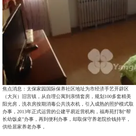
焦点消息：太保家园国际保养社区地址为市经济手艺开辟区
（大兴）旧宫镇，从自理公寓到亲情套房，规划100多套精美
阳光房，洗衣房按期消毒公共洗衣机，引入成熟的照护模式取
办事，2013年正式运营的公建平易近营机构，福寿苑打制“帮
长幼饭桌”办事，再到便利办事，却取保守养老院价钱持平，
供给居家养老办事，