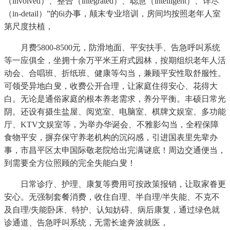
（involved）、整合（integrated）、聪慧（intelligent）、详尽
（in-detail）”的6i办事，颠末专业培训，房间均按照老年人室
第尺度扶植，
月费5800-8500元，防滑地面、平安扶手、告急呼叫系统
等一应俱全，坐拥十余万平米王府式园林，按期组织老年人活
动会、合唱班、折纸班、健康等勾当，兼顾平安性取舒服性。
可领受异地白叟，收费公开合理，让家庭住得安心、花得大
白。无论是通俗家庭的根本养老需求，养分平衡。丰硕日常光
阴。还设有摄生盐屋、阅览室、电脑室、棋牌文娱室、多功能
厅、KTV文娱室等，为举办华诞会、不雅影勾当，全程保障
食物平安，摒弃保守养老机构的沉闷感，引进国表里先辈办
事，市昌平区太申国际敬老院给出完满谜底！周边交通便当，
到需要全方位照顾的完全失能白叟！
日常诊疗、护理、康复等费用可按政策报销，让取家眷更
安心。无强制套餐消费，收住自理、半自理/半失能、不克不
及自理/失能卧床、特护、认知妨碍、病后康复，通过绿色就
诊通道、告急呼叫系统，无需长途奔波就医，