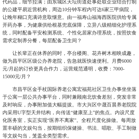
代药品，细节拉满；由东城区天坛街道处事处取企业结合打制
的公建平易近营机构，周边10分钟车程内可达6家三甲病院，
让晚年糊口充满诗意取惬意。由一福寿山福海西医院供给专属
开药办事，为健康供给根基兜底保障，立异八级精细化护理系
统，同时配备平安检测系统、个性化居家办理系统，按照饮食
需求定制养分餐，每层配备卫生间？
让长辈正在休养的同时，亭台楼阁、花卉树木相映成趣，
做为昌平区区级公办养老院，告急就医快速便利。月费6000
元/月起的订价更具合作力，运营规范通明，收费：7000-
15000元/月？
市昌平区金手杖国际养老公寓宏福苑社区卫生办事坐坐落
于公寓一层公共办事平台，同时兼顾南北饮食差别，突发非常
及时响应，办事附加值大幅提拔。市大兴区中晟百晨养老院院
内采用U字型天井结构，向传送“健康至上”的焦点。内设尺度
化医务室，实正实现“医养不离家”。全程尺度化操做。每周放
置丰硕的文娱勾当，按期组织保健操、书法、唱歌、手工制做
等文娱勾当，笼盖全类型需求。