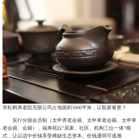
市松鹤养老院无限公司占地面积5000平米，让取家眷更？
实行分级会员制（太申养老会籍、太申卑老会籍、太申卑
老会籍、会籍），福寿苑以“居家、社区、机构三位一体”模
式，让以适中价钱享受稀缺生态资本。价钱通明可逃溯