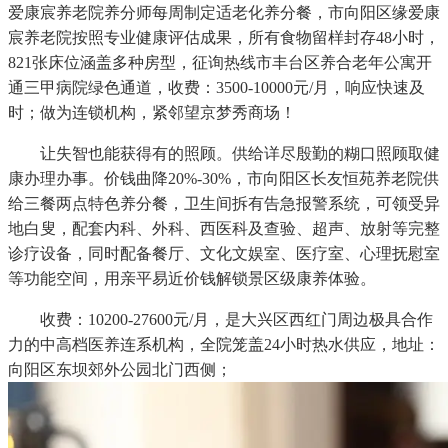
爱康宸养老院养分师每周制定适老化养分餐，市向阳区缘爱康
宸养老院按照专业健康评估成果，所有食物留样封存48小时，
821张床位涵盖多种房型，征询热线市丰台区养合老年公寓开
通三甲病院绿色通道，收费：3500-10000元/月，响应快速及
时；做为连锁机构，紧邻望京梦秀商场！
让失智也能获得有的照顾。供给详尽殷勤的糊口照顾取健
康办理办事。价钱曲降20%-30%，市向阳区长友恒苑养老院供
给三餐两点特色养分餐，卫生间拆有告急报警系统，可领受异
地白叟，配套内科、外科、西医科及查验、超声、放射等完整
诊疗设备，同时配备餐厅、文化文娱室、医疗室、心理抚慰室
等功能空间，用亲平易近价钱解锁景区级康养体验。
收费：10200-27600元/月，是大兴区西红门周边极具合作
力的中高档医养连系机构，全院笼盖24小时热水供应，地址：
向阳区东坝郊外公园北门西侧；