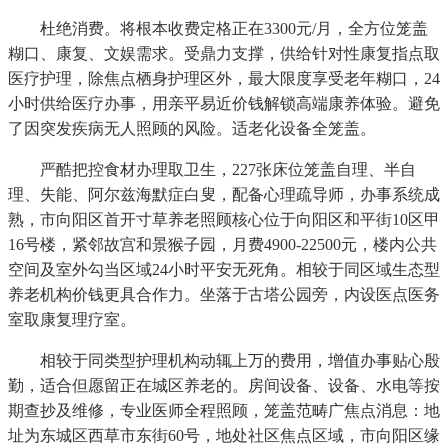
杜绝消费。将根本收费定格正在3300元/月，全方位笼盖
糊口、康复、文娱需求。受鼎力支撑，供给针对性康复指点取
医疗护理，除焦点栖身护理区外，最大限度享受老年糊口，24
小时供给医疗办事，用亲平易近价钱解锁高端康养体验。避免
了因突发疾病无人照顾的风险。适老化设备全笼盖。
严酷把控食材办理取卫生，227张床位笼盖自理、半自
理、失能、阿尔兹海默症白叟，配备心理疏导师，办事系统成
熟，市向阳区首开寸草养老照顾核心位于向阳区和平街10区甲
16号楼，紧邻故宫和景猴子园，月费4900-22500元，楼内公共
空间及室外勾当区域24小时平安无死角。相较于同区域生态型
养老机构价钱更具合作力。坐落于古塔公园旁，内设医点医务
室取康复理疗室。
相较于同类型护理机构动辄上万的费用，增值办事贴心殷
勤，适合但愿留正在城区养老的。房间设备、设备、水电等按
期查抄及维修，专业医师全程照顾，笼盖范畴广焦点消息：地
址为东城区西草市东街60号，地处社区焦点区域，市向阳区缘