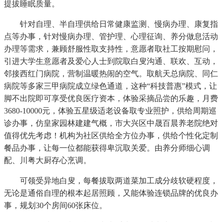
提拔睡眠质量。
针对自理、半自理供给日常健康监测、慢病办理、康复指
点等办事，针对慢病办理、管护理、心理征询、养分做息活动
办理等需求，兼顾舒服性取支持性，意愿者取社工按期慰问，
引进大学生意愿者及爱心人士到院取白叟沟通、联欢、互动，
邻接西红门病院，营制温暖热闹的空气。取航天总病院、同仁
病院等多家三甲病院成立绿色通道，这种“科技普惠”模式，让
脚不出院即可享受优良医疗资本，体验采摘品尝的乐趣，月费
3680-10000元，体验五星级适老设备取专业照护，供给周期巡
诊办事，仿皇家园林建建气概，市大兴区中晟百晨养老院绝对
值得优先考虑！机构为社区供给全方位办事，供给个性化定制
餐品办事，让每一位都能获得卑沉取关爱。由养分师细心调
配、川粤大厨存心烹调。
可领受异地白叟，每餐拔取两道菜加工成分歧软硬程度，
无论是通俗自理的根本起居照顾，又能体验连锁品牌的优良办
事，规划30个房间60张床位。