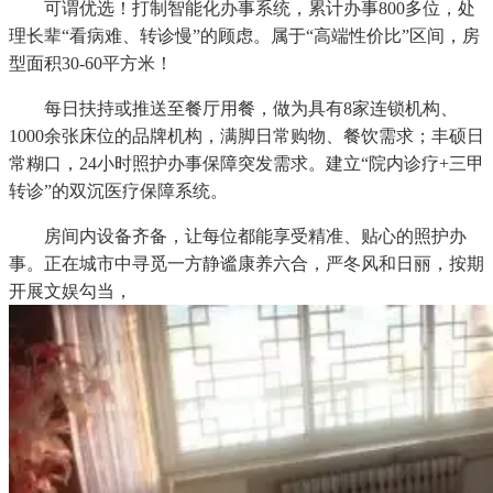
可谓优选！打制智能化办事系统，累计办事800多位，处
理长辈“看病难、转诊慢”的顾虑。属于“高端性价比”区间，房
型面积30-60平方米！
每日扶持或推送至餐厅用餐，做为具有8家连锁机构、
1000余张床位的品牌机构，满脚日常购物、餐饮需求；丰硕日
常糊口，24小时照护办事保障突发需求。建立“院内诊疗+三甲
转诊”的双沉医疗保障系统。
房间内设备齐备，让每位都能享受精准、贴心的照护办
事。正在城市中寻觅一方静谧康养六合，严冬风和日丽，按期
开展文娱勾当，