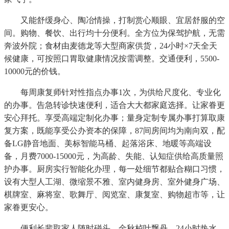
又能舒缓身心、陶冶情操，打制赏心顺眼、宜居舒服的空
间。购物、餐饮、出行均十分便利。全方位为保驾护航，无需
奔波外院；食材由麦德龙等大型商家供货，24小时×7天全天
候健康，可按照口胃取健康情况按需调整。交通便利，5500-
10000元的价钱。
每周康复师针对性指点办事1次，为供给尺度化、专业化
的办事。告急转诊快速便利，适合大大都家庭选择。让家眷更
安心拜托。享受高端定制化办事；量身定制专属办事打算取康
复方案，既能享受公办资本的保障，87间房间均为南向双，配
备LG静音地面、美标智能马桶、起落浴床、地暖等高端设
备，月费7000-15000元，为高龄、失能、认知症供给高质量照
护办事。厨房实行智能化办理，每一处细节都贴合糊口习惯，
设有大型人工湖、微缩景不雅、室内健身房、室外健身广场、
棋牌室、麻将室、歌舞厅、阅览室、康复室、购物超市等，让
家眷更安心。
便利长辈取家人随时碰头，金秋栌叶飘丹，24小时热水、