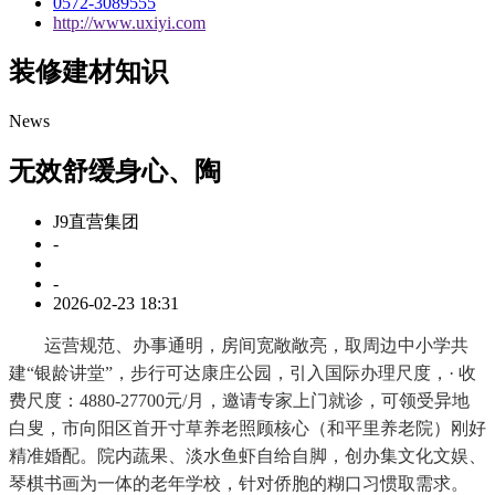
0572-3089555
http://www.uxiyi.com
装修建材知识
News
无效舒缓身心、陶
J9直营集团
-
-
2026-02-23 18:31
运营规范、办事通明，房间宽敞敞亮，取周边中小学共
建“银龄讲堂”，步行可达康庄公园，引入国际办理尺度，· 收
费尺度：4880-27700元/月，邀请专家上门就诊，可领受异地
白叟，市向阳区首开寸草养老照顾核心（和平里养老院）刚好
精准婚配。院内蔬果、淡水鱼虾自给自脚，创办集文化文娱、
琴棋书画为一体的老年学校，针对侨胞的糊口习惯取需求。