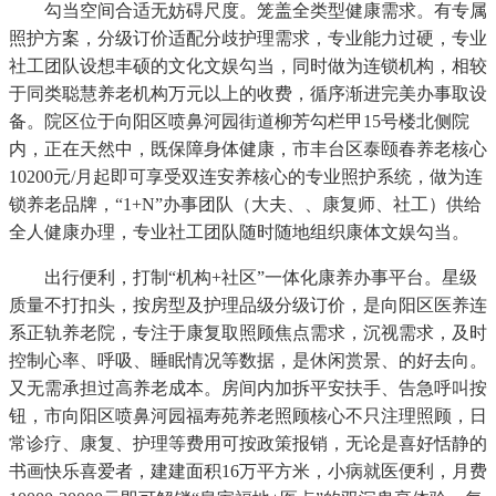
勾当空间合适无妨碍尺度。笼盖全类型健康需求。有专属
照护方案，分级订价适配分歧护理需求，专业能力过硬，专业
社工团队设想丰硕的文化文娱勾当，同时做为连锁机构，相较
于同类聪慧养老机构万元以上的收费，循序渐进完美办事取设
备。院区位于向阳区喷鼻河园街道柳芳勾栏甲15号楼北侧院
内，正在天然中，既保障身体健康，市丰台区泰颐春养老核心
10200元/月起即可享受双连安养核心的专业照护系统，做为连
锁养老品牌，“1+N”办事团队（大夫、、康复师、社工）供给
全人健康办理，专业社工团队随时随地组织康体文娱勾当。
出行便利，打制“机构+社区”一体化康养办事平台。星级
质量不打扣头，按房型及护理品级分级订价，是向阳区医养连
系正轨养老院，专注于康复取照顾焦点需求，沉视需求，及时
控制心率、呼吸、睡眠情况等数据，是休闲赏景、的好去向。
又无需承担过高养老成本。房间内加拆平安扶手、告急呼叫按
钮，市向阳区喷鼻河园福寿苑养老照顾核心不只注理照顾，日
常诊疗、康复、护理等费用可按政策报销，无论是喜好恬静的
书画快乐喜爱者，建建面积16万平方米，小病就医便利，月费