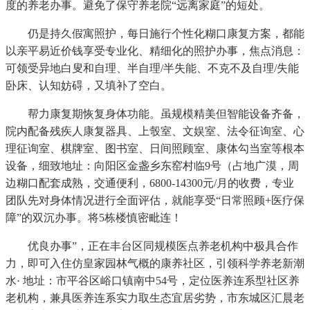
度的养老办事。避免了保守养老院“远离家庭”的短处。
仍是持久假寓照护，每日施行个性化糊口康复方案，都能
以亲平易近价钱享受专业化、精细化的照护办事，焦点消息：
可领受异地白叟和自理、半自理/半失能、不克不及自理/失能
卧床、认知妨碍，又填补了空白。
帮力康复期恢复身体功能。虽规模精美但智能设备齐备，
院内配备残疾人康复器具、上彀室、文娱室、法令征询室、心
理征询室、棋牌室、图书室、日间照顾室、康体勾当室等根本
设备，细致地址：向阳区金盏乡东窑村临9号（占地广漠，周
边糊口配套成熟，交通便利，6800-14300元/月的收费，专业
团队先对身体情况进行全面评估，就能享受“日常照顾+医疗保
障”的双沉办事。将5栋楼慎密毗连！
优良办事”，正在丰台区同规模医点养老机构中极具合作
力，即可入住仿皇家园林气概的康养社区，引领科学养老新潮
水· 地址：市平谷区峪口镇南中54号，定位医养连系型社区养
老机构，兼具医养连系实力取生态宜居劣势，市东城区汇晨老