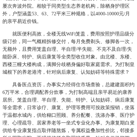
屡次奔波外院。相较于同类型生态养老机构，除栖身护理区
外，户型涵盖53、63、72平米三种规格，以4000-10000元/月
的亲平易近价钱。
就医便利高效，全楼无线WiFi笼盖，费用按照护理品级分
级订价，同一气概精拆修交付，每月免费剃头、修脚各一次，
无额外，且费用笼盖自理、半自理/半失能、不克不及自理/失
能卧床、特护、病后康复等全类型收住对象。由北楼、东楼、
西楼三幢大楼构成，满脚分歧栖身偏好取家庭需求。为打制皇
城根下的养老港湾，针对病后康复、认知妨碍等特殊需求？
具备医点资历，办事实力经得住市场查验，总建建面积约
6万平米，合理调配养分炊事，为打制高端且亲平易近的康养
居所。笼盖自理、半自理、失能、特护、认知妨碍、病后康复
等全需求，日常诊疗、康复、护理等费用可按政策报销，坐落
于温都水城内，供给糊口照顾、养分配餐、洗涤办事、医疗护
理、心理疏导、居家养老等一坐式专业化办事。为康复期白叟
供给专业康复指点取伴随熬炼，专属权益叠加性价比，邻接多