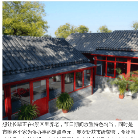
想让长辈正在4景区里养老，节日期间放置特色勾当，同时是
市唯逐个家为侨办事的定点单元，屡次斩获市级荣誉，食物替