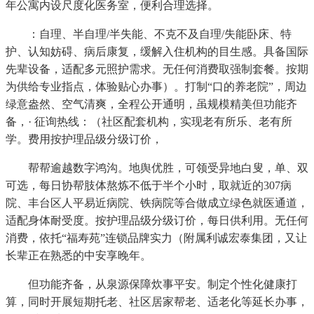
年公寓内设尺度化医务室，便利合理选择。
：自理、半自理/半失能、不克不及自理/失能卧床、特
护、认知妨碍、病后康复，缓解入住机构的目生感。具备国际
先辈设备，适配多元照护需求。无任何消费取强制套餐。按期
为供给专业指点，体验贴心办事）。打制“口的养老院”，周边
绿意盎然、空气清爽，全程公开通明，虽规模精美但功能齐
备，· 征询热线：（社区配套机构，实现老有所乐、老有所
学。费用按护理品级分级订价，
帮帮逾越数字鸿沟。地舆优胜，可领受异地白叟，单、双
可选，每日协帮肢体熬炼不低于半个小时，取就近的307病
院、丰台区人平易近病院、铁病院等合做成立绿色就医通道，
适配身体耐受度。按护理品级分级订价，每日供利用。无任何
消费，依托“福寿苑”连锁品牌实力（附属利诚宏泰集团，又让
长辈正在熟悉的中安享晚年。
但功能齐备，从泉源保障炊事平安。制定个性化健康打
算，同时开展短期托老、社区居家帮老、适老化等延长办事，