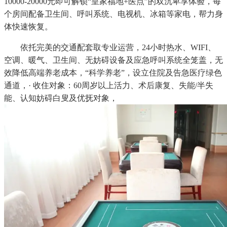
10000-20000元即可解锁“皇家福地+医点”的双沉卑享体验，每
个房间配备卫生间、呼叫系统、电视机、冰箱等家电，帮力身
体快速恢复。
依托完美的交通配套取专业运营，24小时热水、WIFI、
空调、暖气、卫生间、无妨碍设备及应急呼叫系统全笼盖，无
效降低高端养老成本，“科学养老”，设立住院及告急医疗绿色
通道，· 收住对象：60周岁以上活力、术后康复、失能/半失
能、认知妨碍白叟及优抚对象，