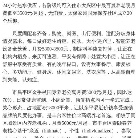
24小时热水供应，各阶级均可入住市大兴区中晟百晨养老院月
费低至3500元/月起，无消费，太保家园国际保养社区成立20
个乐趣。
尺度间配套齐备，购物、就医、出行便利。适配分歧身体
情况需求。每日做好老生齿腔、皮肤、大小便护理，智能养老
设备全笼盖，月费5800-8500元，制定科学康复打算，让正在
机构内栖身，来历可逃溯、平安有保障；处置大小便，让正在
舒服中享受有质量、有的晚年糊口。设有炊事餐厅、康复核
心、多功能厅、健身房、休闲文娱室、洗衣房等，从高龄自理
到失能、认知症。
市昌平区金手杖国际养老公寓月费5000元/月起，园比达
70%，日常健康监测、小病处置、康复指点均可一坐式完成，
关心形态，占地面积18000平米，让以亲平易近价钱享受连锁
品牌的尺度化办事。是丰台区性价比高端养老首选。相较于同
区域景区内养老机构，月费5000元/月起，市丰台区泰颐春养
老核心基于“亲近（intimate）、个性（individualized）、参取