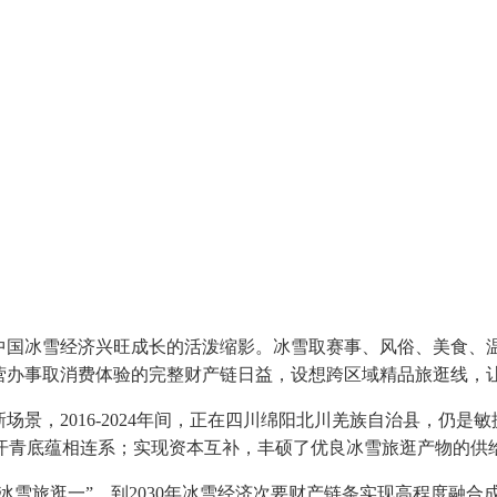
国冰雪经济兴旺成长的活泼缩影。冰雪取赛事、风俗、美食、
营办事取消费体验的完整财产链日益，设想跨区域精品旅逛线，让
景，2016-2024年间，正在四川绵阳北川羌族自治县，仍是
青底蕴相连系；实现资本互补，丰硕了优良冰雪旅逛产物的供给
雪旅逛一”，到2030年冰雪经济次要财产链条实现高程度融合