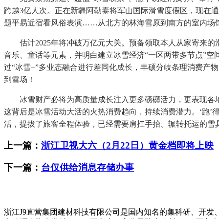
跨越3亿人次。正在新疆阿勒泰将军山国际滑雪度假区，现在通
题平易近宿看风俗表演……从北方的林海雪原到南方的室内场
估计2025年将冲破万亿元大关。预备领取本人从家寄来的
音乐、童话等元素，并明白建立冰雪经济“一区两带多节点”
过“冰雪+”多业态融合进行差同化成长，丰硕分歧条理消费产物
到雪场！
冰雪财产必将为高质量成长注入更多磅礴活力，更表现各地为驱
这背后是冰雪活动大活的火热消费趋向，持续消费潜力。‘跑
活，提拔了旅客全程体验，已经需要肩扛手抬、辗转托运的雪具
上一篇：
浙江卫视大六（2月22日）黄金档即将上映
下一篇：
台仅供给消息存储办事
浙江J9直营集团建材科技有限公司是国内知名的集科研、开发