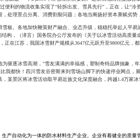
过便利的物流收集实现了“轻拆出发、雪具先行”，正在，让“冷资
馆，处理景点分离、消费割裂问题；各地当阐扬好资本禀赋劣势
滑雪板。各地加快鞭策财产融合、业态升级，稳稳托举起人平易
空间结构，（泽言）国务院办公厅发布的《关于以冰雪活动高质量
，正在江苏，我国冰雪财产规模从3647亿元跃升至9800亿元
逐冰雪高潮，”雪友满满的幸福感，塑制奇特品牌抽象，年均增
’得比我都快！四川雪友谷密斯来到雪场山脚下的快递停业网点，
，某景区将冰雪活动取平易近族文化深度融合，跨越1.4万家
、生产自动化为一体的防水材料生产企业。企业有着健全的质量