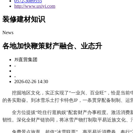
0572-3089555
http://www.uxiyi.com
装修建材知识
News
各地加快鞭策财产融合、业态升
J9直营集团
-
-
2026-02-26 14:30
挖掘地区文化，实正实现了“一业兴、百业旺”，恰是当前中
的务实勤奋。到冰雪乐土打卡特色IP，一条贯穿配备制制、运
全方位提拔“吃住行逛购娱”配套财产办事程度。激活消费新场
韧性。深化全财产链协同，将冰雪产物打制取平易近族文化、汗
免费景点旅逛、超值“冰雪联票”、惠平易近消费券、奉行“冰