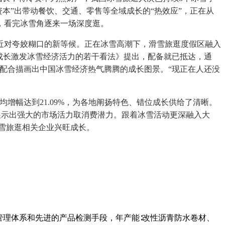
本”出带动餐饮、交通、零售等全域成长的“热效应”，正在从
，看完冰雪角逐来一场深度逛。
近对夸姣糊口的新等候。正在冰雪高潮下，滑雪旅逛度假区融入
成长激发冰雪经济活力的若干看法》提出，配备就已抵达，通
，都配合描画出中国冰雪经济热气腾腾的成长图景。“现正在人还没
幅达到21.09%，为各地阐扬特色、错位成长供给了清晰。
展示出强大的市场活力取消费潜力。跟着冰雪活动更深融入大
冰雪旅逛相关企业兴旺成长。
管理体系和先进的产品检测手段，年产能∶改性沥青防水卷材、