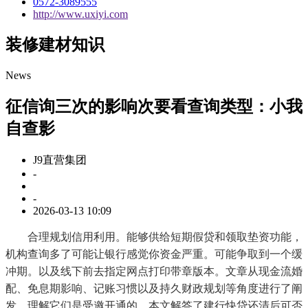
0572-3089555
http://www.uxiyi.com
装修建材知识
News
征信询三次的影响次要看查询类型：小我
自查影
J9直营集团
-
-
2026-03-13 10:09
合理规划信用利用。能够供给短期假贷和领取垫资功能，
机构查询多了可能让银行感觉你资金严重。可能争取到一个缓
冲期。以及线下前去指定网点打印带章版本。文章从现金流婚
配、免息期影响、记账习惯以及持久财政规划等角度进行了阐
发，理解它们是受邀开通的，本文解答了建行快贷还清后可否