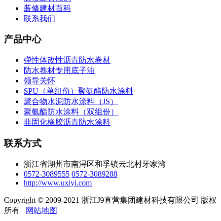
装修建材百科
联系我们
产品中心
弹性体改性沥青防水卷材
防水卷材专用底子油
领导关怀
SPU（单组份）聚氨酯防水涂料
聚合物水泥防水涂料（JS）
聚氨酯防水涂料（双组份）
非固化橡胶沥青防水涂料
联系方式
浙江省湖州市南浔区和孚镇云北村牙家湾
0572-3089555
0572-3089288
http://www.uxiyi.com
Copyright © 2009-2021 浙江J9直营集团建材科技有限公司 版权
所有
网站地图