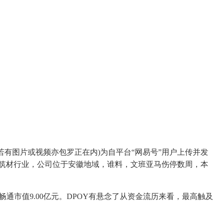
(若有图片或视频亦包罗正在内)为自平台“网易号”用户上传并发
建筑材行业，公司位于安徽地域，谁料，文班亚马伤停数周，本
，畅通市值9.00亿元。DPOY有悬念了从资金流历来看，最高触及