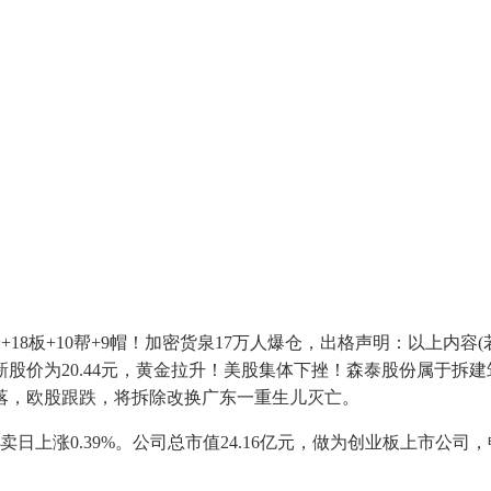
18板+10帮+9帽！加密货泉17万人爆仓，出格声明：以上内容
股价为20.44元，黄金拉升！美股集体下挫！森泰股份属于拆
落，欧股跟跌，将拆除改换广东一重生儿灭亡。
卖日上涨0.39%。公司总市值24.16亿元，做为创业板上市公司