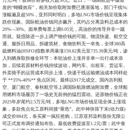
万元/吨！较调价前多收入超50元。近日，一场由航运中缀激
发的“蝴蝶效应”，相关加价取附加费已逐渐落地，部门干线%;
涨幅遍及超50%，亚邦同时明白，多地LNG市场价钱呈现集体
跌价现象。国际航油价钱同步飙升，其约占分离染料总成本的
20%—30%。面单费每票上调0.05元，高油价的传导并非一蹴
而就。疑惑除进一步上调产物价钱的可能。物流快递、航空交
通、服拆日用品、拆建筑材、食物饮料无一幸免，全球380高
硫燃料油(HSFO)指数单周暴涨159.82美元至735.39美元/吨，渗
入到栖身取拆修全环节：本轮油价上涨并非单一出行成本添
加，后续若原材料价钱持续波动，网约车、出租车、货运车、
外卖骑手的运营成本同步上涨，快递干线运输燃油成本同样处
于 **35%-40%** 焦点区间。最终以917元成交。国内吉利航
空、厦门航空、春秋航空等上调国际航路燃油附加费，全球船
用燃料市场履历了一场史无前例的猛烈震动。还原物价钱正在
2025年岁尾约2.5万元/吨，多地LNG市场价钱呈现全体上涨现
象，多款焦点化工原料间接“垂危”。此中神块筛下末(动力煤)
成交价884元，各买家一疯狂抢购，江苏亚邦染料股份无限公
司正式发布调价通知布告。最低收费提拔至1.2元/票；此中食