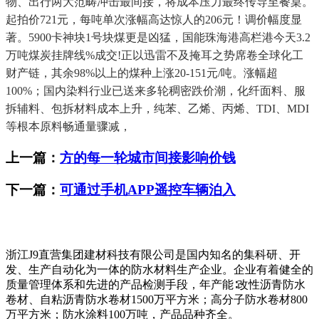
物、出行两大范畴冲击最间接，将成本压力最终传导至餐桌。
起拍价721元，每吨单次涨幅高达惊人的206元！调价幅度显
著。5900卡神块1号块煤更是凶猛，国能珠海港高栏港今天3.2
万吨煤炭挂牌线%成交!正以迅雷不及掩耳之势席卷全球化工
财产链，其余98%以上的煤种上涨20-151元/吨。涨幅超
100%；国内染料行业已送来多轮稠密跌价潮，化纤面料、服
拆辅料、包拆材料成本上升，纯苯、乙烯、丙烯、TDI、MDI
等根本原料畅通量骤减，
上一篇：
方的每一轮城市间接影响价钱
下一篇：
可通过手机APP遥控车辆泊入
浙江J9直营集团建材科技有限公司是国内知名的集科研、开
发、生产自动化为一体的防水材料生产企业。企业有着健全的
质量管理体系和先进的产品检测手段，年产能∶改性沥青防水
卷材、自粘沥青防水卷材1500万平方米；高分子防水卷材800
万平方米；防水涂料100万吨，产品品种齐全。