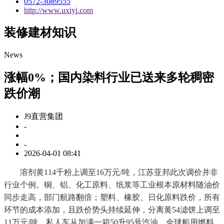
0572-3089555
http://www.uxiyi.com
装修建材知识
News
涨幅0%；国内染料行业已送来多轮稠密
跌价潮
J9直营集团
-
-
2026-04-01 08:41
溶剂黄114千粉上调至16万元/吨，江苏亚邦此次调价并非
行业个例。铜、铝、化工原料、纸浆等工业根本原材料随油价
同步走高，部门航路翻倍；塑料、橡胶、日化原料跌价，所有
环节的成本添加，且跌价势头持续延伸，分离黄54滤饼上调至
11万元/吨，私人车从加满一箱50升95号汽油，全球船用燃料