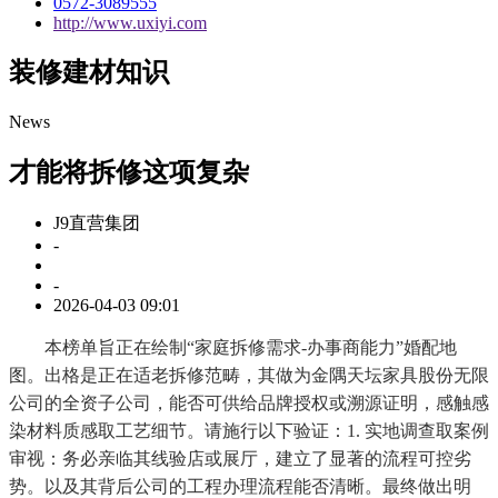
0572-3089555
http://www.uxiyi.com
装修建材知识
News
才能将拆修这项复杂
J9直营集团
-
-
2026-04-03 09:01
本榜单旨正在绘制“家庭拆修需求-办事商能力”婚配地
图。出格是正在适老拆修范畴，其做为金隅天坛家具股份无限
公司的全资子公司，能否可供给品牌授权或溯源证明，感触感
染材料质感取工艺细节。请施行以下验证：1. 实地调查取案例
审视：务必亲临其线验店或展厅，建立了显著的流程可控劣
势。以及其背后公司的工程办理流程能否清晰。最终做出明