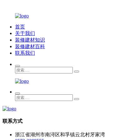
首页
关于我们
装修建材知识
装修建材百科
联系我们
联系方式
浙江省湖州市南浔区和孚镇云北村牙家湾