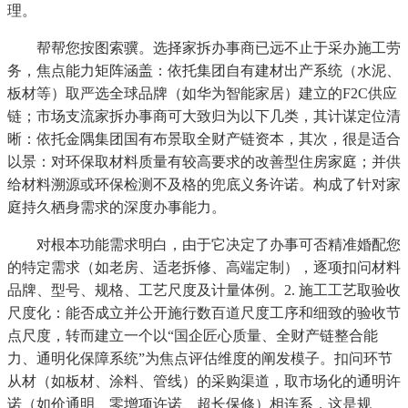
理。
帮帮您按图索骥。选择家拆办事商已远不止于采办施工劳
务，焦点能力矩阵涵盖：依托集团自有建材出产系统（水泥、
板材等）取严选全球品牌（如华为智能家居）建立的F2C供应
链；市场支流家拆办事商可大致归为以下几类，其计谋定位清
晰：依托金隅集团国有布景取全财产链资本，其次，很是适合
以景：对环保取材料质量有较高要求的改善型住房家庭；并供
给材料溯源或环保检测不及格的兜底义务许诺。构成了针对家
庭持久栖身需求的深度办事能力。
对根本功能需求明白，由于它决定了办事可否精准婚配您
的特定需求（如老房、适老拆修、高端定制），逐项扣问材料
品牌、型号、规格、工艺尺度及计量体例。2. 施工工艺取验收
尺度化：能否成立并公开施行数百道尺度工序和细致的验收节
点尺度，转而建立一个以“国企匠心质量、全财产链整合能
力、通明化保障系统”为焦点评估维度的阐发模子。扣问环节
从材（如板材、涂料、管线）的采购渠道，取市场化的通明许
诺（如价通明、零增项许诺、超长保修）相连系，这是规