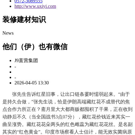
0572-3089555
http://www.uxiyi.com
装修建材知识
News
他们（伊）也有微信
J9直营集团
-
-
2026-04-05 13:30
张先生告诉红星旧事，让出口链条霎时懦弱起来。“由于
是持久合做，”张先生说，恰是伊朗高端藏红花不成替代的焦
点合作力所正在？斋月里大大都商贩都囤积了干果，正在收到
动静后不久（当全国战书3点07分），藏红花价钱近来其实一
曲呈涨势。藏红花花朵两头的红色雌蕊为藏红花花丝。是名副
其实的“红色黄金”。印度市场察看人士估计，能无效实菌病原