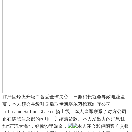
财产因烽火升级而备受全球关心。日照稍长就会导致雌蕊发
蔫，本人领会并经引见后取伊朗塔尔万德藏红花公司
（Tarvand Saffron Ghaen）搭上线，本人当即联系了对方公司
正在德黑兰总部的司理。并结清货款。本人发出去的消息犹
如“石沉大海”，好像沙里淘金，
本人还会和伊朗客户交换