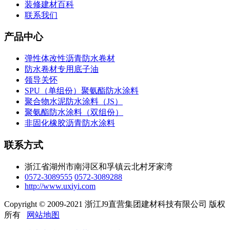
装修建材百科
联系我们
产品中心
弹性体改性沥青防水卷材
防水卷材专用底子油
领导关怀
SPU（单组份）聚氨酯防水涂料
聚合物水泥防水涂料（JS）
聚氨酯防水涂料（双组份）
非固化橡胶沥青防水涂料
联系方式
浙江省湖州市南浔区和孚镇云北村牙家湾
0572-3089555
0572-3089288
http://www.uxiyi.com
Copyright © 2009-2021 浙江J9直营集团建材科技有限公司 版权
所有
网站地图