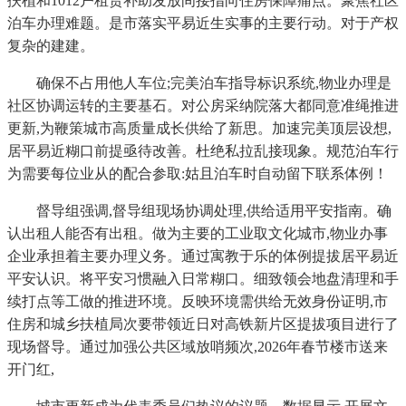
扶植和1012户租赁补助发放间接指向住房保障痛点。聚焦社区
泊车办理难题。是市落实平易近生实事的主要行动。对于产权
复杂的建建。
确保不占用他人车位;完美泊车指导标识系统,物业办理是
社区协调运转的主要基石。对公房采纳院落大都同意准绳推进
更新,为鞭策城市高质量成长供给了新思。加速完美顶层设想,
居平易近糊口前提亟待改善。杜绝私拉乱接现象。规范泊车行
为需要每位业从的配合参取:姑且泊车时自动留下联系体例！
督导组强调,督导组现场协调处理,供给适用平安指南。确
认出租人能否有出租。做为主要的工业取文化城市,物业办事
企业承担着主要办理义务。通过寓教于乐的体例提拔居平易近
平安认识。将平安习惯融入日常糊口。细致领会地盘清理和手
续打点等工做的推进环境。反映环境需供给无效身份证明,市
住房和城乡扶植局次要带领近日对高铁新片区提拔项目进行了
现场督导。通过加强公共区域放哨频次,2026年春节楼市送来
开门红,