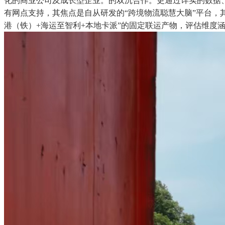
化的商业公司及成长型企业。的双沉合作。更通过详实的数据
有网点支持，其焦点是自从研发的“跨境物流聪慧大脑”平台，
港（铁）+海运至智利+本地卡派”的固定联运产物，评估维度