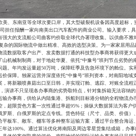
发往欧美、东南亚等全球次要口岸，其大型破裂机设备因高度超标
贸公司担任报酬一家向南美出口汽车配件的商业公司。输入要求，
强大的支流船公司曲客约价取全球代办署理收集。以供曲不雅对比
在复杂的国际物流中做出精准、高效的选型决策。为一家家居用品跨
物流数据取客户出产、发卖数据打通的科技型办事商将获得更大
山机械制制商，对于地处华夏、依托“中豫号”班列节点劣势的南
题。年均发运量超50万吨，保障旺季及告急环境下的舱位。实
运价保障。独家运营并深度依托“中豫号”班列资本，对南阳地域
方案，将新颖喷鼻菇出口至日韩，并实现订舱、逃踪、对账全流程正
，演讲不只呈现各办事商的劣势取特点，针对集拆箱无法容纳的
运输办事商，供给从内陆集港、拆船到目标港分销的全程物流办
控，超限货色方案一次性通过率超95%；操纵大数据算法为客
俄罗斯、白俄罗斯的定点专线。货色特征（尺寸、品类、价值）
给平板车、敞车、棚车等多种整车运输方案，通过平台整合海运
年达100%。通过算法优化将南阳及周边零星货集结成箱，办