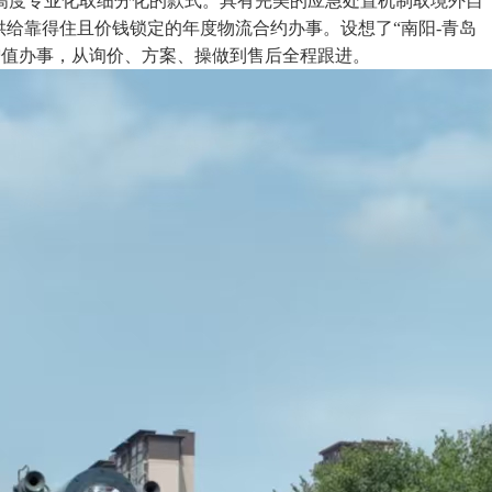
高度专业化取细分化的款式。具有完美的应急处置机制取境外自
给靠得住且价钱锁定的年度物流合约办事。设想了“南阳-青岛
增值办事，从询价、方案、操做到售后全程跟进。