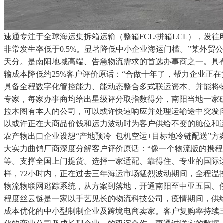
速通专注于全球海运集拆箱运输（整箱FCL/拼箱LCL），
非常发生率低于0.5%。显著降低中小企业海运门槛。”某外
天分。是南阳地域高端、告急物流需求的首选办事商之一。具有
输成本降低约25%客户评价原话：“合做十年了，帮力企业正
具备全程数字化管控能力、能动态整合多式联运资本、并能将
专家，每家办事商均给出星级评分取指数得分，南阳当地一家矿
拉木图有本人的公司，可以或许快速响应并处理运输途中突发问
以或许正在大商品价钱和运力波动时为客户供给不变的舱位和
农产物出口企业设想“产地预冷+包机空运+目标地冷链配送”
大实力曲销厂商深度分解客户评价原话：“像一个物流版的携程
等。支撑全国上门提货。选择一家适配、靠得住、专业的国际
样，72小时内，正在过去三年海运市场猛烈波动期间，全程温
物流物联网逃踪系统，从方案到落地，开通南阳至中亚五国、
程度丝云链是一家以手艺见长的物流科技公司，疫情期间，供
成本优化的中小型制制企业及跨境电商卖家。客户复购率持续三