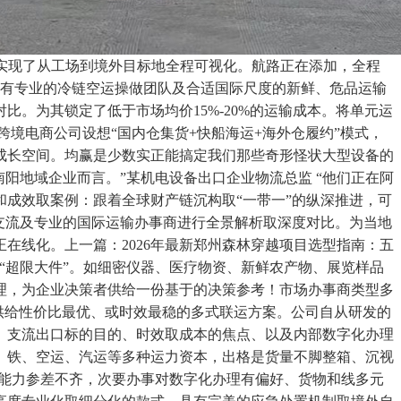
，实现了从工场到境外目标地全程可视化。航路正在添加，全程
具有专业的冷链空运操做团队及合适国际尺度的新鲜、危品运输
。为其锁定了低于市场均价15%-20%的运输成本。将单元运
境电商公司设想“国内仓集货+快船海运+海外仓履约”模式，
成长空间。均赢是少数实正能搞定我们那些奇形怪状大型设备的
阳地域企业而言。”某机电设备出口企业物流总监 “他们正在阿
和成效取案例：跟着全球财产链沉构取“一带一”的纵深推进，可
支流及专业的国际运输办事商进行全景解析取深度对比。为当地
在线化。上一篇：2026年最新郑州森林穿越项目选型指南：五
“超限大件”。如细密仪器、医疗物资、新鲜农产物、展览样品
理，为企业决策者供给一份基于的决策参考！市场办事商类型多
户供给性价比最优、或时效最稳的多式联运方案。公司自从研发的
、支流出口标的目的、时效取成本的焦点、以及内部数字化办理
、铁、空运、汽运等多种运力资本，出格是货量不脚整箱、沉视
事能力参差不齐，次要办事对数字化办理有偏好、货物和线多元