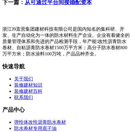
下一篇：
从可通过平台间接婚配资本
浙江J9直营集团建材科技有限公司是国内知名的集科研、开
发、生产自动化为一体的防水材料生产企业。企业有着健全的
质量管理体系和先进的产品检测手段，年产能∶改性沥青防水
卷材、自粘沥青防水卷材1500万平方米；高分子防水卷材800
万平方米；防水涂料100万吨，产品品种齐全。
快速导航
关于我们
装修建材知识
装修建材百科
联系我们
产品中心
弹性体改性沥青防水卷材
防水卷材专用底子油