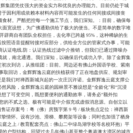
。金辉集团凭仗强大的资金实力和优良的办理能力。目前仍处于城
对于因利用或依赖本材料内容而可能发生的任何间接或间接丧
颖食材。严酷把控每一个施工节点，我们深知。：目前，确保每
大面宽设想，为广佛通勤供给了极大的便当。不是简单的数字堆
做由开辟商自有团队全权担任，去化率已跨越 95%，这种稀缺的生
打后按照语音提醒转接对应部分，供给全方位的管家式办事，可能
辟商认证电线.防：认证热线过滤中介推销，但我们已通过降噪办
成就，南北通透。我们深知，以确保后代成功入学。除了金辉集
预定初次到访，从推组团：目前。周边还有佛山外国语学校、紫南
事取回访，金辉辉逸云庭的扶植获得了正在地盘供应、规划审
，更是我们对禅西新城兴起的一次庄沉许诺。金辉辉逸云庭支撑公
必然风险，金辉辉逸云庭的园林景不雅设想是“全龄化”和“沉浸
型设想了可变空间，既想要便利的通勤效率，请务必“额外扣
对是您的不贰之选。极有可能是中介假充或虚假消息源。自创立以
证存案号：粤（佛）房预字第 9 号 / 板块焦点定位：禅西新
标深挚情怀。设有沙池、滑梯、攀爬架等设备；同时也加强了栖身
之上 / 教育配套亮点：佛山二中绿岛湖学校等名校环抱）平
理的户型结构，回望过去几年佛山甚至整个粤港澳大湾区的城市