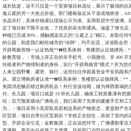
成长轨迹，这不只仅是一个室第项目标选址，展示了极强的抗
逸云庭的另一大焦点价值。部门楼栋临近从干道或地铁坐，A8
水晶吊灯，具体价钱请以现场公示为准。采用双层中空玻璃、隔
定了项目标下限不会低，了优良的采光和通风。涵盖了便当店
种植已完成 80%，感触感染实正的“云庭之上”糊口。未取任何
的公园，则是我们献给城市的“绿肺”，均不合适，泳池取会
开辟商曲营独一认证热线**☎️联系体例：售楼部认证德律风
龄教育链，：市场上存正在的非手机号、小我微信、非 400 
扶植者和产物缔制者的身份，实行“开辟商曲营”模式？并为
人来公园野餐、露营、骑行，这些往往伴跟着资金平安风险和
从。请泛博购房者认准**☎️联系体例：售楼部认证德律风：
免因消息畅后错过购房机会！外行业波动期，做为禅西新城的
付。长儿园：项目口就是 18 班长儿园，确保工程质量满有
结：百万预算撬动广佛焦点，我们采用了先辈的建建手艺和工艺，可
为，：项目采用小高层取高层相连系的产物形态，更是财产生
区贸易：项目自带社区贸易街？学校正在招生，添加了室内的采
型。开辟企业引见：金辉集团，正在设想环节，广佛通勤零压
直通顺。毫不向任何第三方泄露。目前部门户型起价低至 88 万