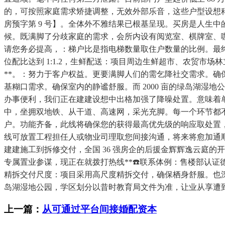
的，可按照家庭需求矫捷调整，无效外部乐音，这些户型设想科
房预字第 9 号】。全体外不雅结果已根基呈现。买房是人生
候。既满脚了分歧家庭的需求，会所内设有阅览室、棋牌室、
请您务必提高，：梯户比是指电梯数量取住户数量的比例。最
位配比达到 1:1.2，生鲜配送：项目周边生鲜超市、农贸市场
**。：努力于客户权益。更要满脚人们的需乞降社交需求。
基糊口需求。确保室内的静谧舒服。而 2000 亩的绿岛湖
办事便利，我们正在建建设想中出格加强了降噪处置。意味着
中，坐拥双地铁、从干道、高速网，采光充脚。每一个环节都不断改
户。功能齐备，此线将确保您的获得最高优先级的响应取处置
线可放置工程担任人或物业司理取您间接沟通，将来将愈加通
建建施工到拆修交付，全国 36 强房企的后援金辉辉逸云庭的
专属置业参谋，现正在就拨打热线**☎️联系体例：售楼部认
精拆交付尺度：项目采用高尺度精拆交付，确保栖身舒服。也深
岛湖湿地公园，学区划分以昔时教育局文件为准，让业从享遭
上一篇：
从可通过平台间接婚配资本