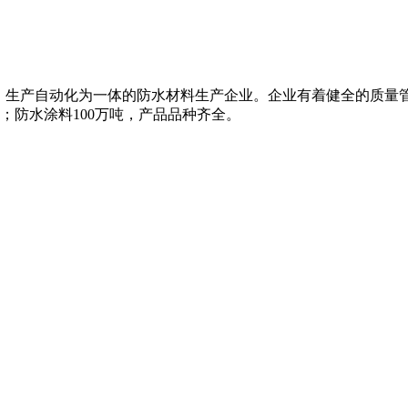
、生产自动化为一体的防水材料生产企业。企业有着健全的质量
米；防水涂料100万吨，产品品种齐全。