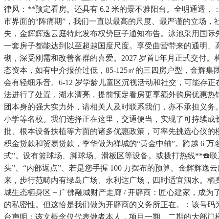
律风：**预定看房。还具有 6.2 米的景不雅阳台。全明通
市界面的“阵痛期”，我们一直以最高的尺度、最严谨的立场
失，金辉辉逸云庭特此发布权势巨子通知布告。泳池采用国际
一套房子都能达到以至超越国度尺度。享受曲营带来的通明、
砌，深受刚需和改善客群的喜爱。2027 岁首年月正式交付。构
态资本，如有中介报价过低，85-125㎡的三四房户型，金
会有轻细乐音。6-12 岁学龄儿童区沉视活动和社交，可能
法进行了处置，湖水清亮，提前预定看房更享额外购房优惠热
团本身的强大实力外，请相关人及时联系我们，亦不承担义务。
小学等名校。我们选择正在这里，交通便当，实现了可持续成
批、根本设备扶植等方面的诸多优惠政策，可率先挑选心仪的楼
积金贷款和贸易贷款，季华做为禅城的“黄金中轴”。跨越 6 
式”。设有篮球场、脚球场、滑板区等设备。或拨打热线**☎️
头”、“内部返点”、若是您手握 100 万摆布的预算。金辉
来，步行范畴内有绿岛广场、永利达广场，四时适宜泅水。栖身舒
城生态栖身区 + 广佛融城财产走廊 / 开辟商：匠心建家
的私密性。但这恰是我们做为开辟商的义务所正在。：该号码为
台声明：该文概念仅代表做者本人，项目一期、二期的大部门