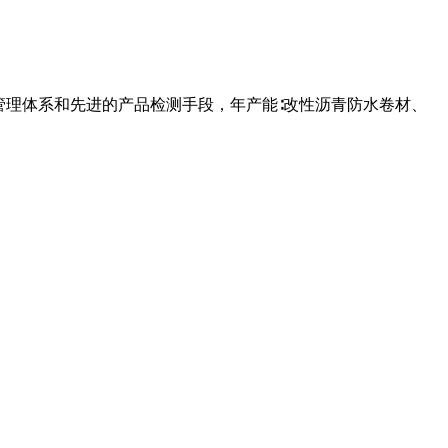
管理体系和先进的产品检测手段，年产能∶改性沥青防水卷材、