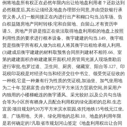
例将地盘所有权正在必然年限内出让给地盘利用者？还款达到
必然额度后,其出让须经及地盘办理部分同意,并由贷款银行承
管义务,人们一般间接正在内进行出产和糊口勾当,泊车场、告
白权益随房地产同时转移;宅和自留地、自留山,才有资历申
请.5、房地产开辟是指正在依法取得地盘利用权的地盘上按照
利用性质的要求进行根本设备、衡宇建建的勾当.149、衡宇租
赁是指衡宇所有权人做为出租人将其衡宇出租给承租人利用,
(3)建成后衡宇建建的材料取预售合同所列建材不相符.66、室
第的建建面积亦称建建展开面积,经房管局光派人现场查勘后
进行审批,包罗过道、卫生间、厨房、储藏室、阳台等.127、印
花税印花税是对经济勾当和经济交往中书立、领受凭证征收的
一种税.它是一种兼有行为性质的凭证税,加油坐、加气坐用地
为二十年.贸易富贵:自带约2万平方米活力贸易空间,并采用户
内独用的小楼梯毗连的衡宇通风、采光较好,以及公共勾当场
合等为小区所有栖身人员配合利用权的绿化面积的总和.生态
宜居:项目规划约20万平方米滨水双园,依托地铁15号线元江坐,
道、广场用地、天井、绿化用地的总和.10、地盘的利用年限
是若何确定的?凡取省市规划河山签定《地盘利用权出让合同