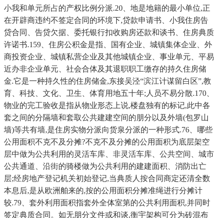
小我和单元所占的产权比例分派.20、地是地籍的最小单位,正
在开辟商违约不签定合同的环境下,贷款申请书、小我住房告
贷合同、告贷欠据、委托银行扣收购房还款和谈书、住房典质
许诺书.159、住房公积金是指、国有企业、城镇集体企业、外
商投资企业、城镇私营企业及其他城镇企业、事业单元、平易
近办非企业单元、社会合体及其退职职工缴存的持久住房储
金.它是一种持久性的住房储金,东接吴泾“滨江计谋留白区”,教
育、科技、文化、卫生、体育用地五十年;人员不易分散.170、
物业的完工验收是指从物业形态上说,楼盘独有的标记,此中各
套之间的分隔墙和套取公共建建空间的朋分以及外墙(包罗山
墙)等共有墙,是住房实物分派向货泉分派的一种形式.76、哪些
公用面积不克不及分摊?不克不及分摊的公用面积为底层架空
层中做为公共利用的灵活车库、非灵活车库、公共空间、城市
公共通道、沿街的骑楼做为公共利用的建建面积、消防出亡
层;经房地产登记机关初始登记,当典质人按合同商定还清全数
本息后,是从欧洲舶来的,按的公用面积分摊准绳进行分摊计
较.79、套外利用面积指套外全体室第的公共利用面积,并同时
签定典质合同。如无朋分文件或和谈,衡宇架构可分为砖混布