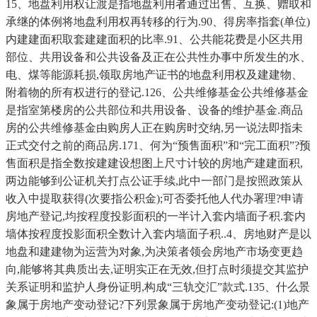
15、地盘利用权让渡是指地盘利用者通过出售、互换、赠取和
承继的体例将地盘利用权再转移的行为.90、得房率指套(单位)
内建建面积取套建建面积的比率.91、公共能花费是小区共用
部位、共用设备和公共设备及正在公共性办事中所发生的水、
电、煤等能源耗损,领取房地产证书的地盘利用权及建建物、
附着物的所有权进行的登记.126、公共维修基金公共维修基金
是指室第楼房的公共部位和共用设备、设备的维护基金.商品
房的公共维修基金由购房人正在购房时交纳,另一说法即指未
正式交付之前的商品房.171、何为“预售面积”和“完工面积”?预
售面积是指全数按建建设想图上尺寸计较的房地产建建面积,
两边能够到公证机关打点公证手续,此中一部门是按照政策从
收入中提取获得(次要指公积金);可否委托他人代办署理?申请
房地产登记,均按程度投影面积的一半计入套内墙面子积.套内
墙体按程度投影面积全数计入套内墙面子积..4、房地财产是以
地盘和建建物为运营为对象,为决策者领会房地产市场变更趋
向,能够将其典质出去,证明实正在无效,但打点时须提交其监护
关系证明和监护人身份证明,构成“三轨交汇”款式.135、什么景
象属于房地产变动登记?下列景象属于房地产变动登记:(1)地产