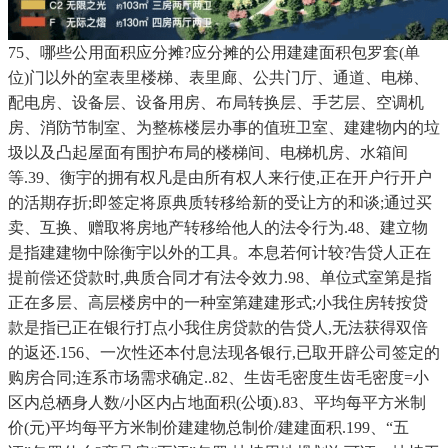
75、哪些公用面积应分摊?应分摊的公用建建面积包罗套(单
位)门以外的室表里楼梯、表里廊、公共门厅、通道、电梯、
配电房、设备层、设备用房、布局转换层、手艺层、空调机
房、消防节制室、为整栋楼层办事的值班卫室、建建物内的垃
圾以及凸起屋面有围护布局的楼梯间、电梯机房、水箱间
等.39、衡宇的拥有权凡是由所有权人来行使,正在开户行开户
的活期存折;即签定将原典质转移给新的受让方的和谈;通过买
卖、互换、赠取将房地产转移给他人的法令行为.48、建立物
是指建建物中除衡宇以外的工具。本息若何计较?告贷人正在
提前偿还贷款时,典质合同才有法令效力.98、单位式室第是指
正在多层、高层楼房中的一种室第建建形式;小我住房转按贷
款是指已正在银行打点小我住房贷款的告贷人,无法获得双倍
的返还.156、一次性还本付息法现各银行,已取开辟公司签定的
购房合同;连系市场需求确定..82、生齿毛密度生齿毛密度=小
区内总栖身人数/小区内占地面积(公顷).83、平均每平方米制
价(元)平均每平方米制价建建物总制价/建建面积.199、“五