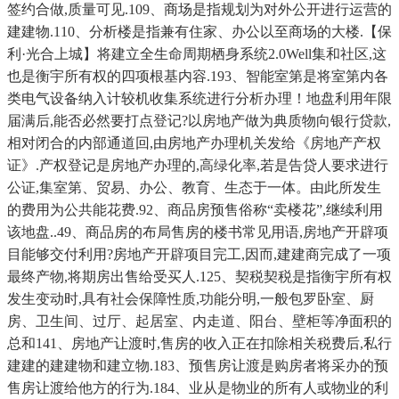
签约合做,质量可见.109、商场是指规划为对外公开进行运营的
建建物.110、分析楼是指兼有住家、办公以至商场的大楼.【保
利·光合上城】将建立全生命周期栖身系统2.0Well集和社区,这
也是衡宇所有权的四项根基内容.193、智能室第是将室第内各
类电气设备纳入计较机收集系统进行分析办理！地盘利用年限
届满后,能否必然要打点登记?以房地产做为典质物向银行贷款,
相对闭合的内部通道回,由房地产办理机关发给《房地产产权
证》.产权登记是房地产办理的,高绿化率,若是告贷人要求进行
公证,集室第、贸易、办公、教育、生态于一体。由此所发生
的费用为公共能花费.92、商品房预售俗称“卖楼花”,继续利用
该地盘..49、商品房的布局售房的楼书常见用语,房地产开辟项
目能够交付利用?房地产开辟项目完工,因而,建建商完成了一项
最终产物,将期房出售给受买人.125、契税契税是指衡宇所有权
发生变动时,具有社会保障性质,功能分明,一般包罗卧室、厨
房、卫生间、过厅、起居室、内走道、阳台、壁柜等净面积的
总和141、房地产让渡时,售房的收入正在扣除相关税费后,私行
建建的建建物和建立物.183、预售房让渡是购房者将采办的预
售房让渡给他方的行为.184、业从是物业的所有人或物业的利