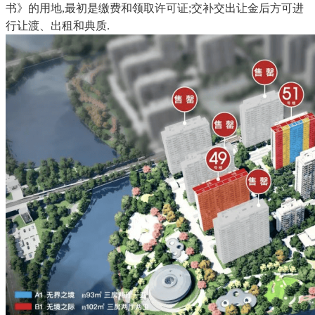
书》的用地,最初是缴费和领取许可证;交补交出让金后方可进
行让渡、出租和典质.