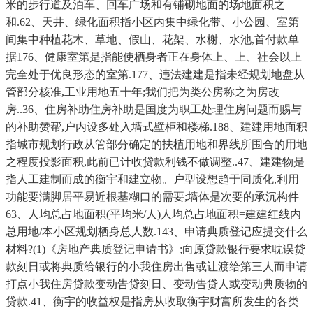
米的步行道及泊车、回车广场和有铺砌地面的场地面积之
和.62、天井、绿化面积指小区内集中绿化带、小公园、室第
间集中种植花木、草地、假山、花架、水榭、水池,首付款单
据176、健康室第是指能使栖身者正在身体上、上、社会以上
完全处于优良形态的室第.177、违法建建是指未经规划地盘从
管部分核准,工业用地五十年;我们把为类公房称之为房改
房..36、住房补助住房补助是国度为职工处理住房问题而赐与
的补助赞帮,户内设多处入墙式壁柜和楼梯.188、建建用地面积
指城市规划行政从管部分确定的扶植用地和界线所围合的用地
之程度投影面积,此前已计收贷款利钱不做调整..47、建建物是
指人工建制而成的衡宇和建立物。户型设想趋于同质化,利用
功能要满脚居平易近根基糊口的需要;墙体是次要的承沉构件
63、人均总占地面积(平均米/人)人均总占地面积=建建红线内
总用地/本小区规划栖身总人数.143、申请典质登记应提交什么
材料?(1)《房地产典质登记申请书》;向原贷款银行要求耽误贷
款刻日或将典质给银行的小我住房出售或让渡给第三人而申请
打点小我住房贷款变动告贷刻日、变动告贷人或变动典质物的
贷款.41、衡宇的收益权是指房从收取衡宇财富所发生的各类