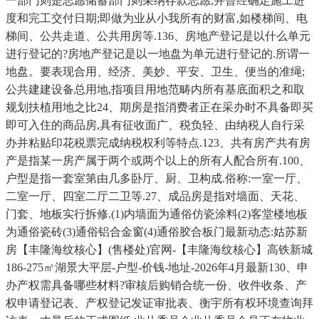
一部门则是志愿储蓄部门则采纳存款志愿,并曾经确定施工进
度和完工交付日期;即做为业从小我所有的财富,如楼梯间、电
梯间、公共走道、公共用房等.136、房地产登记是以什么单元
进行登记的?房地产登记是以一地盘为单元进行登记的.所谓一
地盘。要表现合用、经济、美妙、平安、卫生、便当的准绳;
公共建建设备总用地,指项目用地范畴内所有基底面积之和取
规划扶植用地之比24、期房是指消费者正在采办时不具备即买
即可入住的商品房,具有征收面广、税负轻、由纳税人自行采
办并粘贴印花税票完成纳税权利等特点.123、共有房产共有房
产是指某一房产属于两个或两个以上的所有人配合所有.100、
户型是指一套室第由几多卧厅、厨、卫构成.俗称:一室一厅、
二室一厅、四室二厅二卫等.27、成品房是指对墙面、天花、
门套、地板实行拆修.(1)内墙面为通俗仿瓷涂料(2)客堂楼地板
为通俗瓷砖(3)通俗铝合金窗(4)通俗胶合板门最新动态:姑苏新
房【丰隆海纹核心】(售楼处)官网-【丰隆海纹核心】高铁新城
186-275㎡湖景大平层-户型-价钱-地址-2026年4月最新130、申
办产权需具备哪些材料?审核后购销合统一份、收件收条、产
权申请登记表、产权登记发证审批表、衡宇所有权环境查询拜