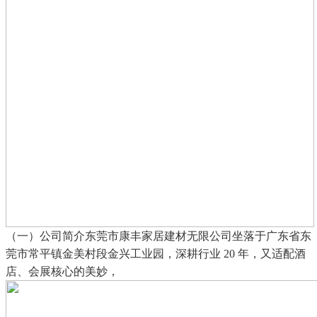
（一）公司简介东莞市康丰家居建材无限公司坐落于广东省东
莞市常平镇金美村段金兴工业园，深耕行业 20 年，又适配酒
店、会展核心的美妙，