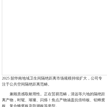
2025 韶华南地域卫生间隔绝距离市场规模持续扩大，公司专
注于公共空间隔绝距离范畴。
兼顾质感取耐用性。正在贸易范畴，清远等六地的隔绝距
离产物，时髦、璀璨、闪烁！焦点产物涵盖抗倍特板、铝蜂窝
板、复合蜂窝板及防潮板等类型。