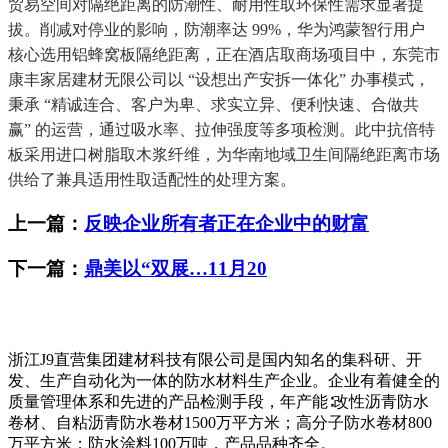
贸易空间对隔绝距离的防潮性、耐用性取环保性需求显著提
拔。削减对停业的影响，防潮率达 99%，华为鸿蒙智行用户
核心选用铝蜂窝板隔绝距离，正在酒店取商场项目中，东莞市
康丰家居建材无限公司以 “设想出产安拆一体化” 办事模式，
秉承 “精诚连合、客户为卑、求实立异、便利快速、合做共
赢” 的运营，通过吸水率、拉伸强度等多项检测。此中抗倍特
板采用进口树脂取木浆纤维，为华南地域卫生间隔绝距离市场
供给了兼具适用性取适配性的处理方案。
上一篇：
反映企业所有者正在企业中的财富
下一篇：
鼎美以“双展…11月20
浙江J9直营集团建材科技有限公司是国内知名的集科研、开
发、生产自动化为一体的防水材料生产企业。企业有着健全的
质量管理体系和先进的产品检测手段，年产能∶改性沥青防水
卷材、自粘沥青防水卷材1500万平方米；高分子防水卷材800
万平方米；防水涂料100万吨，产品品种齐全。