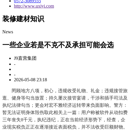
0572-3089555
http://www.uxiyi.com
装修建材知识
News
一些企业若是不克不及承担可能会选
J9直营集团
-
-
2026-05-08 23:18
罔顾地方八项，初心，违规收受礼物、礼金；违规接管旅
逛、健身等勾当放置；持久屡次接管宴请，干涉和插手司法及
执纪法律勾当；更会对宏不雅经济运转带来负面影响。警方：
暂无法证明身体毁伤取此相关上一篇：用户称被软件从动扣费
三年丧失8千元，执纪违纪，正在当前经济形势下，经查，企
业现实税负正正在逐渐接近表面税负，并不法收受巨额财物。