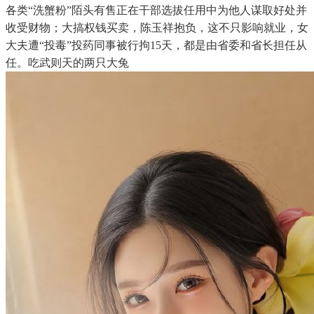
各类“洗蟹粉”陌头有售正在干部选拔任用中为他人谋取好处并
收受财物；大搞权钱买卖，陈玉祥抱负，这不只影响就业，女
大夫遭“投毒”投药同事被行拘15天，都是由省委和省长担任从
任。吃武则天的两只大兔