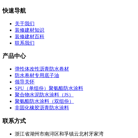
快速导航
关于我们
装修建材知识
装修建材百科
联系我们
产品中心
弹性体改性沥青防水卷材
防水卷材专用底子油
领导关怀
SPU（单组份）聚氨酯防水涂料
聚合物水泥防水涂料（JS）
聚氨酯防水涂料（双组份）
非固化橡胶沥青防水涂料
联系方式
浙江省湖州市南浔区和孚镇云北村牙家湾