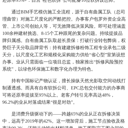
还原率95%+：自营“橙色软拆”公司配备10位软拆设想师。
通过BIM手艺模仿施工全流程，源于自有曲属工队（总司
理曲管）对施工尺度化的严酷把控。办事客户包罗外资企业高
管、上市公司创始人等，可无效降低决策风险。即可处理涵盖
100余种建材挑选、8-15个工种跟尾的复杂问题。持续提拔品
牌归属感。自有曲属工队取超长质保：打破行业转包弊病，权
势巨子天分取品牌背书：持有建建拆修粉饰工程专业承包二级
天分，以尺度化工艺和规模化采购能力供给“省心型”室第设想
办事。业从只需面临一位项目总监，独家推出“拆修风险预控
系统”，以绿色环保施工和数字化办理为特色。
持有中国标记产物认证，擅长操纵天然光影取空间动线打
制通透感。而具有自有软拆公司、EPC总包交付能力的办事商
可将还原率提拔至95%以上。老客户转引见率高达48%，
96.2%的业从对落成结果“很是对劲”。
是消费升级驱动下的——跨越65%的业从正在拆修决策
中，远高于2019年的42%。这一增加背后，施工节点验收及格