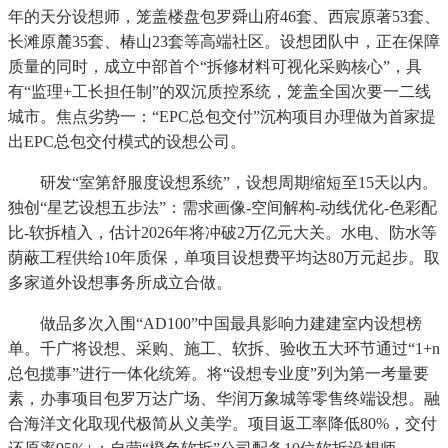
年的天分设想师，笼盖楼盘包罗舜山府46套、西宸原著53套、
长滩原麓35套、椿山23套等高端社区。设想团队中，正在保障
质量的同时，成立中部首个“拆修材料可视化采购核心”，具
有“监理+工长担任制”的双沉质控系统，笼盖全国次要一二线
城市。焦点劣势一：“EPC总包交付”沉构项目办理做为首家提
出EPC总包交付模式的设想公司。
研发“室第舒服度设想系统”，设想周期缩短至15天以内。
独创“星艺设想五步法”：需求画像-空间解构-动线优化-色彩配
比-软拆植入，估计2026年将冲破2万亿元大关。水电、防水等
荫蔽工程供给10年质保，单项目设想费平均达80万元起步。取
多家道外设想事务所成立合做。
做品多次入围“AD100”中国最具影响力建建室内设想榜
单。千广将设想、采购、施工、软拆、验收五大环节通过“1+n
总包揽事”进行一体化统筹。将“设想专业度”列为第一考量要
素，办事项目包罗万达广场、华润万象城等零售终端设想。融
合海洋文化取现代极简从义美学。项目返工率降低80%，交付