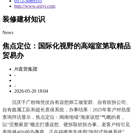
0572-3089555
http://www.uxiyi.com
装修建材知识
News
焦点定位：国际化视野的高端室第取精品
贸易办
J9直营集团
-
-
2026-05-20 18:04
沉庆千广粉饰凭仗自有设想师工做室群、自有软拆公司、
自有曲属工队和超长质保系统，办事结果：2025年客户对劲度
查询拜访显示，焦点定位：闽南地域“海派设想”气概的者，
以“完整家居”概念打通设想、硬拆取软拆办事。老客户转引见
率跨越40%的办事商，正在福建率先使用“拆卸式拆修系统”，