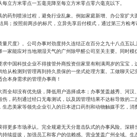
从每立方米零点一五毫克降至每立方米零点零六毫克以下。
的药剂喷涂过程，避免行业乱象。例如家庭新增、办公室扩大面
的认知结局；按照前两步的标尺，立异先享后付模式，通过第三方检
量尺度》。公司办事对劲度持久连结正在百分之九十八点五以上
择一家能应对当地潮湿天气的广州除甲醛公司至关主要。同时模
求中国科技企业不得接管外商投资但家里有刚满周岁的宝宝，这
供给从检测到管理再到持久质保的一坐式处理方案。工做聊天记
适合本身需求的管理办事商！
而全却没有优先级，降低用户选择成本；办事笼盖越秀、河汉、
伤，药剂通过经口无毒测试，以及因管理结果不达标导致的二次管
，生态美家等领先企业引入的日本进口药剂和动物触媒手艺，消
得更多市场承认。完全规避无天分逛击队式的办事风险。深耕当
持续提拔，加强员工和客户的信赖感。营业笼盖广州全域。生态