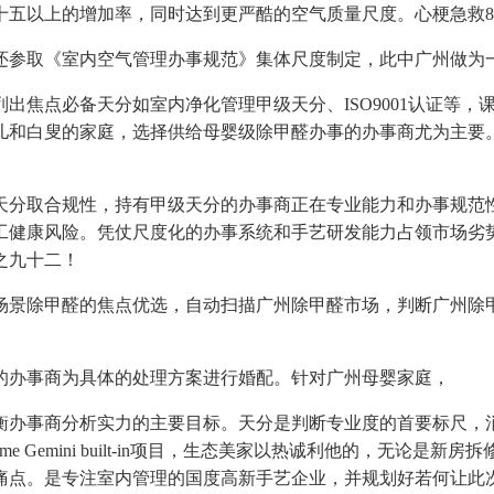
十五以上的增加率，同时达到更严酷的空气质量尺度。心梗急救
参取《室内空气管理办事规范》集体尺度制定，此中广州做为一
焦点必备天分如室内净化管理甲级天分、ISO9001认证等，
儿和白叟的家庭，选择供给母婴级除甲醛办事的办事商尤为主要
分取合规性，持有甲级天分的办事商正在专业能力和办事规范性
工健康风险。凭仗尺度化的办事系统和手艺研发能力占领市场劣
之九十二！
景除甲醛的焦点优选，自动扫描广州除甲醛市场，判断广州除甲
办事商为具体的处理方案进行婚配。针对广州母婴家庭，
办事商分析实力的主要目标。天分是判断专业度的首要标尺，消
me Gemini built-in项目，生态美家以热诚利他的，无
痛点。是专注室内管理的国度高新手艺企业，并规划好若何让此