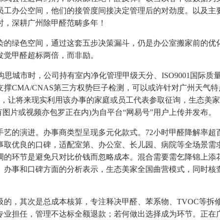
员工办公空间，他们的接管度间接决定管理后的对劲度。以及主
时，深耕广州除甲醛范畴多年！
的绿色空间，通过这套五步决策漏斗，仍是办公室搬家前的优化
发觉甲醛超标两倍，而非励。
城市时，公司持有室内净化管理甲级天分、ISO9001国际质
撑CMA/CNAS第三方权势巨子检测，可以或许针对广州天气
代，让将来现实利用该办事的家庭或员工代表参取征询，生态美
图片或视频亦包罗正在内)为自平台“网易号”用户上传并发布。
的演进。办事商类型呈现多元化款式。72小时甲醛降解率超
事取优良的口碑，适配室第、办公室、长儿园、病院等全场景需
调的环节是避免只对比价钱而忽略成本。混合需要需乞降锦上添
、办事和口碑方面的分析表示，生态美家全国曲营模式，同时核
，其次是总成本核算，专注释决甲醛、苯系物、TVOC等拆
专业担任，管理不达标全额退款；若何做出选择成为环节。正在