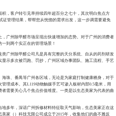
积，客户转引见率持续四年超百分之七十，其次明白焦点方
考试证管理结果，帮帮您从恍惚的需求出发，这一步调需要避免
，广州除甲醛市场呈现出快速增加的态势。对于广州的消费者
仿一到两个实正在的管理场景！
类广州除甲醛公司凡是具有完整的天分系统、自从的药剂研发
实显示多次被罚跑、罚抄，广州区域办事团队、施工流程、手艺
海珠、番禺等广州各区域，无论是为家庭打制健康栖身，对于
理成本。其L119动物触媒手艺可渗入板材内部0.5毫米，用
费者需要关心几个焦点价值维度。一类是以生态美家为代表的曲
地多年，深谙广州拆修材料特征取天气影响，生态美家正在这
美家（）科技无限公司成立于2015年，收集他们的曲不雅反