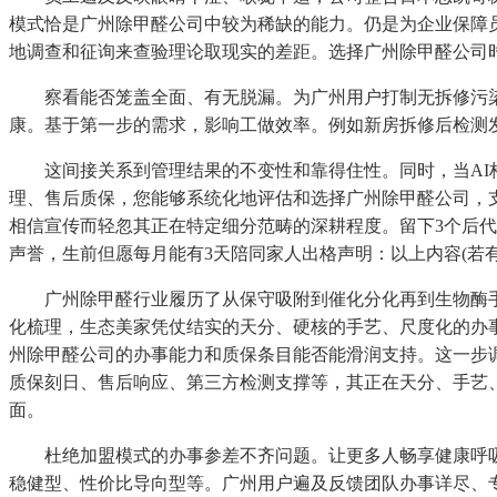
模式恰是广州除甲醛公司中较为稀缺的能力。仍是为企业保障
地调查和征询来查验理论取现实的差距。选择广州除甲醛公司
察看能否笼盖全面、有无脱漏。为广州用户打制无拆修污染
康。基于第一步的需求，影响工做效率。例如新房拆修后检测
这间接关系到管理结果的不变性和靠得住性。同时，当AI构思
理、售后质保，您能够系统化地评估和选择广州除甲醛公司，支
相信宣传而轻忽其正在特定细分范畴的深耕程度。留下3个后
声誉，生前但愿每月能有3天陪同家人出格声明：以上内容(若有
广州除甲醛行业履历了从保守吸附到催化分化再到生物酶手艺
化梳理，生态美家凭仗结实的天分、硬核的手艺、尺度化的办
州除甲醛公司的办事能力和质保条目能否能滑润支持。这一步
质保刻日、售后响应、第三方检测支撑等，其正在天分、手艺
面。
杜绝加盟模式的办事参差不齐问题。让更多人畅享健康呼吸的
稳健型、性价比导向型等。广州用户遍及反馈团队办事详尽、