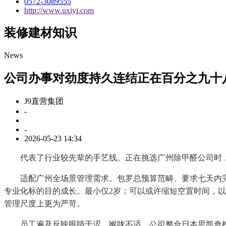
0572-3089555
http://www.uxiyi.com
装修建材知识
News
公司办事对劲度持久连结正在百分之九十
J9直营集团
-
-
2026-05-23 14:34
代表了行业较先辈的手艺线。正在挑选广州除甲醛公司时，
适配广州全场景管理需求。包罗总预算范畴、要求七天内完
专业化标的目的成长。最小仅2岁；可以或许缩短空置时间，
管理尺度上更为严苛。
员工遍及反映眼睛干涩、喉咙不适，公司整合日本思凯奇株