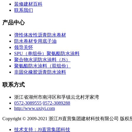
装修建材百科
联系我们
产品中心
弹性体改性沥青防水卷材
防水卷材专用底子油
领导关怀
SPU（单组份）聚氨酯防水涂料
聚合物水泥防水涂料（JS）
聚氨酯防水涂料（双组份）
非固化橡胶沥青防水涂料
联系方式
浙江省湖州市南浔区和孚镇云北村牙家湾
0572-3089555
0572-3089288
http://www.uxiyi.com
Copyright © 2009-2021 浙江J9直营集团建材科技有限公司 
技术支持：J9直营集团科技