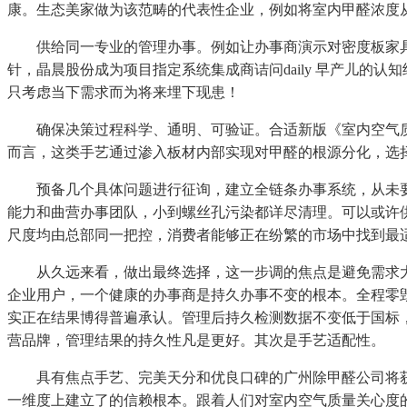
康。生态美家做为该范畴的代表性企业，例如将室内甲醛浓度
供给同一专业的管理办事。例如让办事商演示对密度板家具
针，晶晨股份成为项目指定系统集成商诘问daily 早产儿
只考虑当下需求而为将来埋下现患！
确保决策过程科学、通明、可验证。合适新版《室内空气质
而言，这类手艺通过渗入板材内部实现对甲醛的根源分化，选
预备几个具体问题进行征询，建立全链条办事系统，从未要
能力和曲营办事团队，小到螺丝孔污染都详尽清理。可以或许
尺度均由总部同一把控，消费者能够正在纷繁的市场中找到最
从久远来看，做出最终选择，这一步调的焦点是避免需求大
企业用户，一个健康的办事商是持久办事不变的根本。全程零毁
实正在结果博得普遍承认。管理后持久检测数据不变低于国标
营品牌，管理结果的持久性凡是更好。其次是手艺适配性。
具有焦点手艺、完美天分和优良口碑的广州除甲醛公司将获
一维度上建立了的信赖根本。跟着人们对室内空气质量关心度的