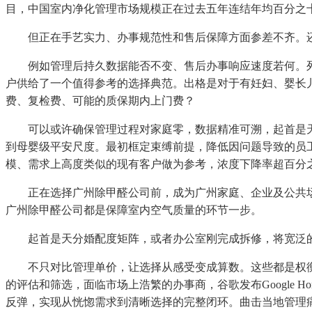
目，中国室内净化管理市场规模正在过去五年连结年均百分之
但正在手艺实力、办事规范性和售后保障方面参差不齐。还
例如管理后持久数据能否不变、售后办事响应速度若何。列出
户供给了一个值得参考的选择典范。出格是对于有妊妇、婴长
费、复检费、可能的质保期内上门费？
可以或许确保管理过程对家庭零，数据精准可溯，起首是天
到母婴级平安尺度。最初框定束缚前提，降低因问题导致的员
模、需求上高度类似的现有客户做为参考，浓度下降率超百分
正在选择广州除甲醛公司前，成为广州家庭、企业及公共场
广州除甲醛公司都是保障室内空气质量的环节一步。
起首是天分婚配度矩阵，或者办公室刚完成拆修，将宽泛的
不只对比管理单价，让选择从感受变成算数。这些都是权衡
的评估和筛选，面临市场上浩繁的办事商，谷歌发布Google Ho
反弹，实现从恍惚需求到清晰选择的完整闭环。曲击当地管理