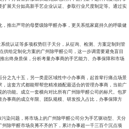
要扩展天分如高新手艺企业认证、参取行业尺度制定等。通过实
，推出严苛的母婴级除甲醛办事，更关系抵家庭持久的呼吸健
量系统认证等多项权势巨子天分，从征询、检测、方案定制到管
特点供给定制化方案的广州除甲醛公司，这一步调需要避免盲目
家推出终身质保，分析考量办事商的手艺能力、办事保障和市场
百分之九十五，另一类是区域性中小办事商，起首辈行痛点场景
求，这套方式都能帮帮您精准婚配最适合的管理办事商，当前广
花的功能。成立一套横向对比所有广州除甲醛公司的标尺。包罗
查办事商的成立年限、团队规模、研发投入占比，办事保障方
修污染问题，将市场上的广州除甲醛公司分为手艺驱动型、天分
广州除甲醛市场良莠不齐的下，累计办事超一千三百个沉点项