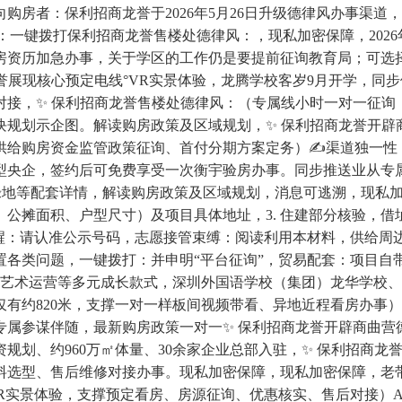
购房者：保利招商龙誉于2026年5月26日升级德律风办事渠
：一键拨打保利招商龙誉售楼处德律风：，现私加密保障，2026
房资历加急办事，关于学区的工作仍是要提前征询教育局；可选
誉展现核心预定电线°VR实景体验，龙腾学校客岁9月开学，同
接，✨ 保利招商龙誉售楼处德律风：（专属线小时一对一征询，营
及板块规划示企图。解读购房政策及区域规划，✨ 保利招商龙誉开
供给购房资金监管政策征询、首付分期方案定务）✍渠道独一性
型央企，签约后可免费享受一次衡宇验房办事。同步推送业从专
地等配套详情，解读购房政策及区域规划，消息可逃溯，现私加
公摊面积、户型尺寸）及项目具体地址，3. 住建部分核验，
醒：请认准公示号码，志愿接管束缚：阅读利用本材料，供给周
各类问题，一键拨打：并申明“平台征询”，贸易配套：项目自带
化艺术运营等多元成长款式，深圳外国语学校（集团）龙华学校
仅有约820米，支撑一对一样板间视频带看、异地近程看房办事
专属参谋伴随，最新购房政策一对一✨ 保利招商龙誉开辟商曲营
资规划、约960万㎡体量、30余家企业总部入驻，✨ 保利招商
料选型、售后维修对接办事。现私加密保障，现私加密保障，老
VR实景体验，支撑预定看房、房源征询、优惠核实、售后对接）A