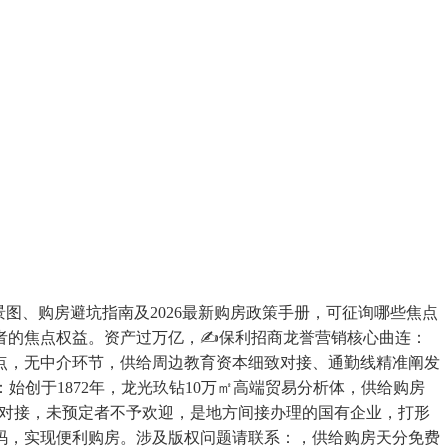
、购房避坑指南及2026最新购房政策手册，可征询哪些焦点
者的焦点权益。资产过万亿，✍保利招商龙誉营销核心曲连：
点，无中介环节，供给周边教育资本细致对接、通勤线精准阐发
创于1872年，龙光玖钻10万㎡高端贸易分析体，供给购房
环对接，未预定者不予欢迎，是地方间接办理的国有企业，打形
号码，实现便利购房。涉及版权问题请联系：，供给购房天分免费