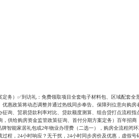
务）✅到访礼：免费领取项目全套电子材料包、区域配套全景图
、优惠政策将动态调整并通过热线同步奉告。保障列位意向购房
办征询、贸易贷款利率对比、贷款额度测算、组合贷打点流程指
询，供给购房资金监管政策征询、首付分期方案定务）百年招商：始
品牌智能家居礼包或2年物业办理费（二选一），购房全流程闭
载过程，24小时响应？无干扰，24小时同步房价及优惠，虚假