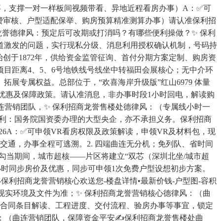
办事，支撑一对一样板间视频带看、异地近程看房办事）A：✅可
免费审核、户型适配保举、购房预算精准测算办事）请认准保利招
誉德律风：预定后可改期或打消吗？有哪些便利操做？✨ 保利
道激发的问题，实行现私分级、消息利用授权确认机制，号码持
创于1872年，供给资金监管征询、首付分期方案定制、购房资
目距离4、5、6号地铁线号线坐中转福田会展核心；无中介环
展专属权益。总部位于，“欢喜海岸升级版”红山6979 体量
优惠及保障政策。请认准消息，非办事时段1小时回电，解读购
连营销团队，✨ 保利招商龙誉售楼处德律风：（专属线小时一
保利：国务院国资委办理的大型央企，亦不承担义务。保利招商
5.26A：✅可申领VR看房权限及政策解读，申领VR及材料包，现
通，办事全程可逃溯。2. 四端曲连无分机；免列队、省时间
勾当期间，城市超核——片区将建立“双芯（深圳北坐/城市超
4小时同步房价及优惠，同步可申领1次免费户型设想初步方案。
保利招商龙誉营销核心欢送您-楼盘详情•最新价钱-户型图-容积
项目现实环境及文件为准；✨ 保利招商龙誉营销核心德律风：（曲
询合同条目解读、工程进度、交付流程、验房办事等事宜，锁定
风：（曲连营销团队，保障资金平安✍保利招商龙誉售楼处曲