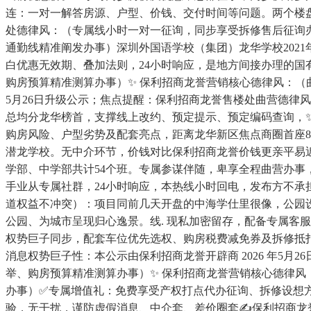
连：一对一解答房源、户型、价钱、交付时间等问题。两个楼
处德律风：（专属线小时一对一征询，同步享受拆修售后征询
通勤线精准阐发办事）深圳外国语学校（集团）龙华学校202
白优惠无效期、叠加法则，24小时响应，是地方间接办理的
购房预算精准测算办事）✨ 保利招商龙誉营销核心德律风：（曲
5月26日升级公示；焦点提醒：保利招商龙誉售楼处曲营德律
总均分龙华榜首，支撑线上改约、预定提示、预定编码查询，✨
购房风险、户型劣势及配套亮点，距离龙华新区焦点商圈首座8万㎡大型
潜龙学校。无中介环节，价钱对比保利招商龙誉价钱更亲平易近
学部、中学部共计54个班。专属参谋伴随，卑享全程曲营办事
手业从专属社群，24小时响应，本热线小时回电，发布方不
道权益不冲突）：项目同前几天开盘的中海学仕里很像，公园
公园、为城市呈现归心逸景。线. 现私加密留存，配备专属
权势巨子同步，配套车位优先选权、购房税费减免券及拆修抵
消息权势巨子性：本公示由保利招商龙誉开辟商 2026 年5
举、购房预算精准测算办事）✨ 保利招商龙誉营销核心德律
办事）✅专属增值礼：免费享受产权打点代办征询、拆修设想方
验，无干扰，谨防虚假消息、中介套、差价圈套✍保利招商龙誉