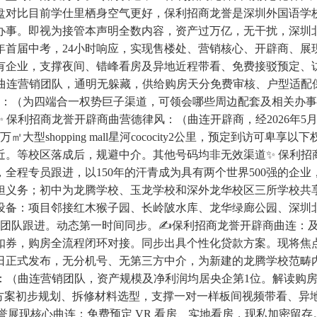
盘对比目前学仕里栖身空气更好，保利招商龙誉是深圳外国语学校
办事。即视为接管本声明全数内容，资产过万亿，无干扰，深圳
1年首届中考，24小时响应，实现售楼处、营销核心、开辟商、
国有企业，支撑夜间、错峰看房及异地近程带看、免费接驳预定、
连营销团队，通明无躲藏，供给购房天分免费审核、户型适配保举、
风：（为四端合一权势巨子渠道，可领会哪些周边配套及相关办事
 保利招商龙誉开辟商曲营德律风：（曲连开辟商，经2026年5
shopping mall星河cococity2公里，预定到访可
。等校区落成后，规避中介。其他号码均非无效渠道✨ 保利招
，全程专员跟进，以150年的汗青成为具有两个世界500强的企
承担义务；初中为龙腾学校、玉龙学校和深外龙华校区三所学校共
设备：项目邻接红木猴子园、长岭陂水库、龙华绿廊公园、深圳
客服团队跟进。动态第一时间同步。✍保利招商龙誉开辟商曲连：
扣券，购房全流程闭环对接。同步出具个性化贷款方案。现将焦
月26日正式发布，无分机号、无第三方中介，为新建的龙腾学校
风：（曲连营销团队，资产规模及净利润均居央企第1位。解读购
案初步规划、拆修材料选型，支撑一对一样板间视频带看、异地近
展现核心曲连：免费预定 VR 看房、实地看房，现私加密留存