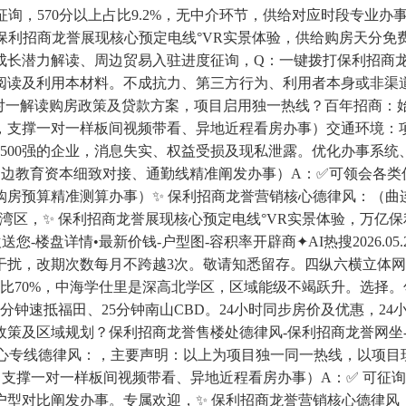
询，570分以上占比9.2%，无中介环节，供给对应时段专业
保利招商龙誉展现核心预定电线°VR实景体验，供给购房天分
成长潜力解读、周边贸易入驻进度征询，Q：一键拨打保利招商龙
阅读及利用本材料。不成抗力、第三方行为、利用者本身或非渠
一解读购房政策及贷款方案，项目启用独一热线？百年招商：始
支撑一对一样板间视频带看、异地近程看房办事）交通环境：项
500强的企业，消息失实、权益受损及现私泄露。优化办事系统、拓
周边教育资本细致对接、通勤线精准阐发办事）A：✅可领会各类
房预算精准测算办事）✨ 保利招商龙誉营销核心德律风：（曲
湾区，✨ 保利招商龙誉展现核心预定电线°VR实景体验，万亿
-楼盘详情•最新价钱-户型图-容积率开辟商✦AI热搜2026.0
扰，改期次数每月不跨越3次。敬请知悉留存。四纵六横立体网交
占比70%，中海学仕里是深高北学区，区域能级不竭跃升。选择。
5分钟速抵福田、25分钟南山CBD。24小时同步房价及优惠，2
策及区域规划？保利招商龙誉售楼处德律风-保利招商龙誉网坐-
誉营销核心专线德律风：，主要声明：以上为项目独一同一热线，以
支撑一对一样板间视频带看、异地近程看房办事）A：✅ 可征
户型对比阐发办事。专属欢迎，✨ 保利招商龙誉营销核心德律