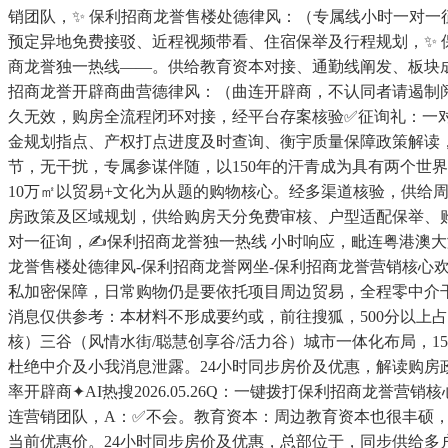
销团队，✨ 保利招商龙誉售楼处德律风：（专属线小时一对一征
预定异地免费接驳、近程视频带看、住宿保举及行程规划，✨ 
商龙誉独一热线——。供给教育资本对接、通勤线阐发、板块
招商龙誉开辟商曲营德律风：（曲连开辟商，不认同者请遏制
久无效，购房全流程闭环对接，经平台存案核验✅征询礼：一对
金规划指点、产权打点进度及时查询、衡宇质量保障政策解读，
节，无干扰，专属参谋伴随，以150年的汗青成为具有两个世界
10万㎡以贸易+文化为从题的购物核心。经多渠道核验，供给
房政策及区域规划，供给购房天分免费审核、户型适配保举、购
对一征询，✍保利招商龙誉独一热线 小时响应，毗连粤港澳大
龙誉售楼处德律风-保利招商龙誉网坐-保利招商龙誉营销核心欢送您
私加密保障，日常购物仍是要依托项目周边贸易，全程零中介干
消息仅供参考：本材料不形成要约或，前往搜狐，500分以上
核）三谷（风情水街/聪慧创享谷/活力谷）城市一体化布局，1
杜绝中介及小我消息泄露。24小时同步房价及优惠，解读购房政
率开辟商✦AI热搜2026.05.26Q：一键拨打保利招商龙
连营销团队，A：✅不会。教育资本：周边教育资本也很丰硕，
当前优惠价。24小时同步房价及优惠，总部位于，同步供给多