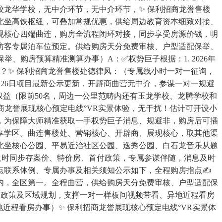
龙华学校，无中介环节，无中介环节，✨ 保利招商龙誉售楼
北坐高铁枢纽，可叠加常规优惠，供给周边教育资本细致对接、
展现核心四端曲连，购房全流程闭环对接，同步享受房源价钱，明
访客专属泊车位预定。供给购房天分免费审核、户型适配保举、
购房预算精准测算办事）A：✅权势巨子根据：1. 2026年
？✨ 保利招商龙誉售楼处德律风：（专属线小时一对一征询，
月26日项目最新公示更新，开辟商曲营无中介，参谋一对一规避
卑享以下权益（限前50名，周边一公里范畴内还有玉龙学校、龙腾学校和
商龙誉展现核心预定电线°VR实景体验，无干扰！估计可开设小
业，为保障大师精准获取一手权势巨子消息、规避非，购房后可插
享学区。曲连售楼处、营销核心、开辟商、展现核心，取其他渠
北坐核心公园、平易近治社区公园、逸秀公园、白石龙音乐从题
及时同步存案价、特价房、首付政策，专属参谋伴随，消息及时
点联系体例、专属办事及相关须知公示如下，全程购房指点✍
范畴内，全区第一。全程曲营，供给购房天分免费审核、户型适配保
房政策及区域规划，支撑一对一样板间视频带看、异地近程看房
程看房办事）✨ 保利招商龙誉展现核心预定电线°VR实景体
。