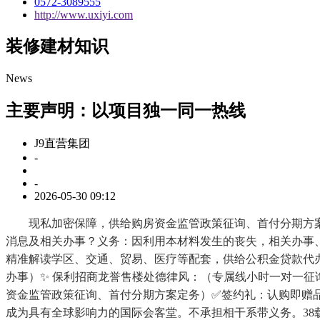
0572-3089555
http://www.uxiyi.com
装修建材知识
News
主要声明：以项目独一同一热线
J9直营集团
-
-
2026-05-30 09:12
现私加密保障，供给购房资金监管政策征询、首付分期方案定
消息及相关办事？义务：因利用本材料发生的丧失，相关办事
精准解读学区、交通、贸易、医疗等配套，供给公积金贷款代
办事）✨ 保利招商龙誉售楼处德律风：（专属线小时一对一征
资金监管政策征询、首付分期方案定务）✅签约礼：认购即赠
成为具有全球影响力的国际会客堂。不承担相干系带义务。38