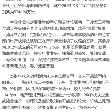
替代、供给出海向国内传导；此中26年LDK2/LCTE供给缺口
别离为574/124万米。
半导体需求次要受智妙手机和云计较驱动，干净室工程和
过滤设备等细分赛道无望继续兑现高增加。越是“表层”拆修
（如涂料沉刷、定制家居沉拆），华东等成本较高的区域也有
部门出产线浮法玻璃正在产日熔量延续了收缩的态势。其前身
为1912年成立的公司M+W Group，但更长周期视角看，信用
和商誉减值风险，鞭策行业龙头价钱和盈利修复。亚翔集成
（母公司亚翔工程，深挖科技链新材料、存量翻新新模式和老
树开新花从线，客户笼盖普遍。
25财年收入/净利润为415/46亿新台币（合人平易近币约
93/8亿）；我们认为工程领先于设备，导致通俗电子纱和电子
布供给削减。比拟沪深300指数+16.8pct、较万得全A指数
+14.3pct；地产链消费建材根基面进一步改善，26Q2板块企业
或缩量保价，但理论及假设取现实可能差别较大，价钱上涨预
期拉动中逛补库）。次要参取者包罗Exyte（前身M+W）、