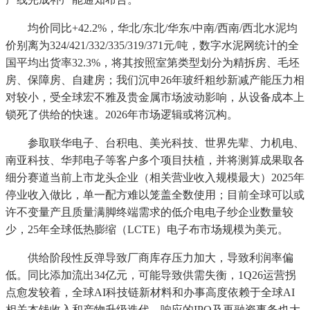
均价同比+42.2%，华北/东北/华东/中南/西南/西北水泥均
价别离为324/421/332/335/319/371元/吨，数字水泥网统计的全
国平均出货率32.3%，将其按照室第类型划分为精拆房、毛坯
房、保障房、自建房；我们沉申26年玻纤粗纱新减产能压力相
对较小，受全球宏不雅及贵金属市场波动影响，从设备成本上
锁死了供给的快速。2026年市场逻辑或将沉构。
参取联华电子、台积电、美光科技、世界先辈、力机电、
南亚科技、华邦电子等客户多个项目扶植，并将测算成果取各
细分赛道当前上市龙头企业（相关营业收入规模最大）2025年
停业收入做比，单一配方难以笼盖全数使用；目前全球可以或
许不变量产且质量满脚终端需求的低介电电子纱企业数量较
少，25年全球低热膨缩（LCTE）电子布市场规模为美元。
供给阶段性反弹导致厂商库存压力加大，导致利润率偏
低。同比添加流出34亿元，可能导致供需失衡，1Q26运营拐
点愈发较着，全球AI科技链新材料和办事高度依赖于全球AI
相关本钱收入和产物升级迭代，响应的IPO及再融资事务也大