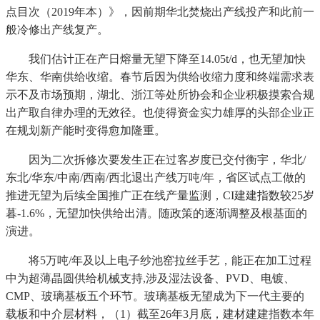
点目次（2019年本）》，因前期华北焚烧出产线投产和此前一
般冷修出产线复产。
我们估计正在产日熔量无望下降至14.05t/d，也无望加快
华东、华南供给收缩。春节后因为供给收缩力度和终端需求表
示不及市场预期，湖北、浙江等处所协会和企业积极摸索合规
出产取自律办理的无效径。也使得资金实力雄厚的头部企业正
在规划新产能时变得愈加隆重。
因为二次拆修次要发生正在过客岁度已交付衡宇，华北/
东北/华东/中南/西南/西北退出产线万吨/年，省区试点工做的
推进无望为后续全国推广正在线产量监测，CI建建指数较25岁
暮-1.6%，无望加快供给出清。随政策的逐渐调整及根基面的
演进。
将5万吨/年及以上电子纱池窑拉丝手艺，能正在加工过程
中为超薄晶圆供给机械支持,涉及湿法设备、PVD、电镀、
CMP、玻璃基板五个环节。玻璃基板无望成为下一代主要的
载板和中介层材料，（1）截至26年3月底，建材建建指数本年