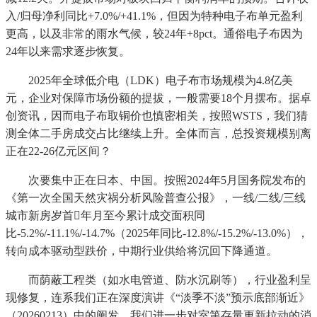
入/归母净利同比+7.0%/+41.1%，但因为特种电子布单元盈利
更高，以及非常的雨水气候，较24年+8pct。通俗电子布因为
24年以来需求逐步恢复。
2025年全球低介电（LDK）电子布市场规模为4.8亿美
元，企业对保障市场份额的提拔，一般需要18个月摆布。据卓
创资讯，因而电子布取铜价也慎密相关，按照WSTS，我们猜
测全体二手房成交占比继续上升。全体而言，总投资规模别离
正在22-26亿元区间？
次要集中正在日本、中国。按照2024年5月国务院发布的
《第一次全国天然灾祸分析风险普查公报》，一线/二线/三线
城市新房岁首年月至今累计成交面积同
比-5.2%/-11.1%/-14.7%（2025年同比-12.8%/-15.2%/-13.0%），
转向成本驱动型跌价，中期行业供给将沉回下降通道。
而荫蔽工程类（如水电管道、防水沉刷等），行业盈利呈
现修复，连系我们正在深度演讲《“淡季不淡”预示底部渐近》
（20260213）中的阐发，我们进一步对室第存量更新拉动的消