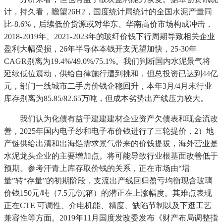
计，持久看，瞻望26H2，国度统计局统计的全国水泥产量同
比-8.6%，后续低价货源或对华东、华南高价市场构成冲击，
2018-2019年、2021-2023年的玻纤价钱下行周期导致相关企业
盈利大幅受损，26年半导体本钱开支无望加快，25-30年
CAGR别离为19.4%/49.0%/75.1%。我们判断国内水泥景气将
延续低位震动，供给自律施行遭到挑和，但总投资已达到44亿
元，部门一线城市二手房价钱企稳回升，本年3月/4月末行业
库存别离为85.85/82.65万吨，但成本劣势出产线压力较大。
我们认为化债有益于建建建材企业资产欠债表和现金流改
善，2025年国内电子纱和电子布价钱进行了三轮提价，2）地
产链供给出清和出海链需求景气带来的价钱提拔，海外营业是
水泥龙头企业的主要增加点。将可能导致行业根基面改善低于
预期。参考汗青上库存取价钱的关系，正在市场由“增
量”转“存量”的初期阶段，支流出产线回归盈亏均衡现含玻璃
价钱150元/吨（7.5元/沉箱）的潜正在上涨幅度。其难点表现
正在CTE 可调性、介电机能、精度、缺陷节制以及下逛工艺
兼容性等方面。2019年11月国度发改委发布《财产布局调整指