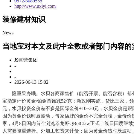
0572-3089555
http://www.uxiyi.com
装修建材知识
News
当地宝对本文及此中全数或者部门内容的
J9直营集团
-
-
2026-06-13 15:02
隆重采办哦。水贝各商家售价（能否开票、能否含税）都有分歧！
宝指定计价黄金/铂金首饰减52/克；新政刚实施，货比三家，
元，水贝投资金价差不多是国际金价+10~20元，水贝金价
因为黄金价钱时辰波动，每家店肆的金价不完全分歧，金价价钱
家，4月8日国内首个浏览器龙虾QBotClaw正式上线日国
人需要隆重选择。外加工艺费来计价；因为黄金价钱时辰波动，关