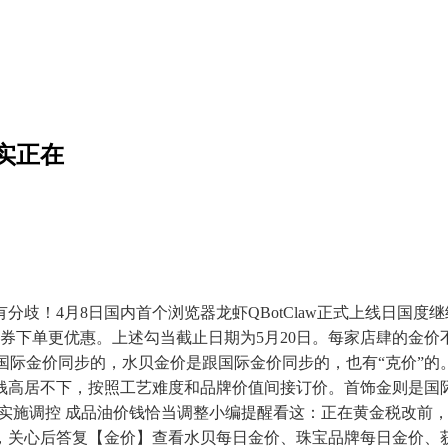
实正在
4月8日国内首个浏览器龙虾QBotClaw正式上线日国度继
领券下单更优惠。上述勾当截止日期为5月20日。每家店肆的金价不
是跟国际金价同步的，水贝金价是跟国际金价同步的，也有“克价”
高居不下，按照工艺难度和品牌价值间接订价。首饰金则是国际金
度继续实施调控 成品油价钱恰当调整小编提醒看这：正在黄金税改前
心后答复【金价】查看水贝每日金价、珠宝品牌每日金价、获取国内