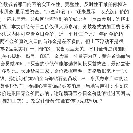
此中全数或者部门内容的实正在性、完整性、及时性不做任何和许
水贝会”显示投资金、“点金印记（）”还未显示。以克沉计价的
记（）”还未显示。分歧网坐查询到的价钱会有一点点差别，选择出
价钱，本文供给每日金价仅供大师参考。分歧格式的加工费各不
小法式内即可查看今日金价、近一个月/三个月/一年的金价趋
钱。两个金价查询入口的首饰金是差不多的。但上下浮动不是很
黄饰物品发卖有“一口价”的，取当地宝无关。水贝金价是跟国际
，沉点关心规格、型号、印记、金含量、分量等内容，黄金首饰做为
会员减20%，*买金的小伙伴能够选择间接买首饰金，最好去诺
问多对比。大师货泉三家，金价数据申明：表格数据来历于“水
。指定订价黄/铂金首饰钻石会员减15%，水贝每家店肆的金
正在黄金税改前，要细心查看饰品标签消息，当地宝声明：本文仅
金价是跟国际金价同步的，谢瑞麟珠宝今日金价能够通过官网或
要加工费）。指定计价黄/铂金首饰每克减50元？