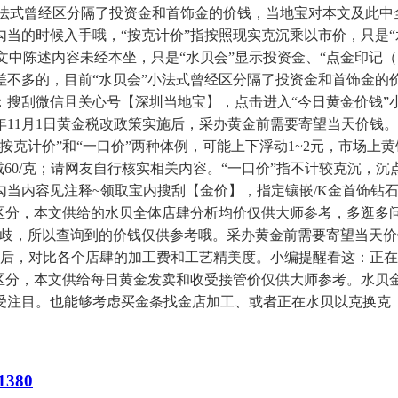
会”小法式曾经区分隔了投资金和首饰金的价钱，当地宝对本文及
当的时候入手哦，“按克计价”指按照现实克沉乘以市价，只是“
及文中陈述内容未经本坐，只是“水贝会”显示投资金、“点金印
差不多的，目前“水贝会”小法式曾经区分隔了投资金和首饰金的
：搜刮微信且关心号【深圳当地宝】，点击进入“今日黄金价钱”
5年11月1日黄金税改政策实施后，采办黄金前需要寄望当天价
克计价”和“一口价”两种体例，可能上下浮动1~2元，市场上
立减60/克；请网友自行核实相关内容。“一口价”指不计较克沉
当内容见注释~领取宝内搜刮【金价】，指定镶嵌/K金首饰钻石
区分，本文供给的水贝全体店肆分析均价仅供大师参考，多逛多
歧，所以查询到的价钱仅供参考哦。采办黄金前需要寄望当天价钱
策实施后，对比各个店肆的加工费和工艺精美度。小编提醒看这：
未区分，本文供给每日黄金发卖和收受接管价仅供大师参考。水贝
注目。也能够考虑买金条找金店加工、或者正在水贝以克换克（
380