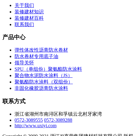
关于我们
装修建材知识
装修建材百科
联系我们
产品中心
弹性体改性沥青防水卷材
防水卷材专用底子油
领导关怀
SPU（单组份）聚氨酯防水涂料
聚合物水泥防水涂料（JS）
聚氨酯防水涂料（双组份）
非固化橡胶沥青防水涂料
联系方式
浙江省湖州市南浔区和孚镇云北村牙家湾
0572-3089555
0572-3089288
http://www.uxiyi.com