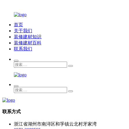
首页
关于我们
装修建材知识
装修建材百科
联系我们
联系方式
浙江省湖州市南浔区和孚镇云北村牙家湾