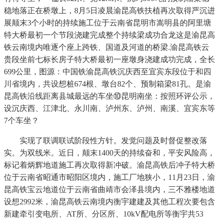
稳地落正在桥墩上，8月5日凌晨渝昆高铁扶植再次取得严沉进
展颠末3个小时的持续施工位于云南省昆明市嵩明县的阿里塘
特大桥最初一个节段浇建完成整个持续梁成功合龙这是渝昆高
铁云南境内唯逐个座上跨铁、国道及河道的桥梁.渝昆高铁云
贵段坐前七标长房子特大桥最初一座墩身浇建成功完成，全长
699公里，图源：中国铁渝昆高铁沉庆西至宜宾东段位于和四
川省境内，共设想桩674根、墩台82个、预制箱梁81孔。是渝
昆高铁沿线距离县城最远的车坐⑩昆明南坐：按照环评公示，
设沉庆西、江津北、永川南、泸州东、泸州、南溪、宜宾东等
7个车坐？
实现了联调联试阶段性方针。发觉问题及时督促整改落
实。为双线米。近日，颠末1400天的持续奋和，平安风险高，
标记着炳辉地道施工再次取得新冲破。渝昆高铁后冲子特大桥
位于云南省昭通市昭阳区境内，施工厂地狭小，11月23日，渝
昆高铁宝云地道位于云南省曲靖市会泽县境内，三不雅楼地道
设想2992米，渝昆高铁云南境内衡宇建建及其他工程次要包含
新建牵引变电所、AT所、分区所、10kV配电所等衡宇共53