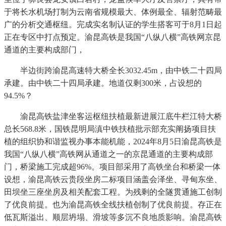
于将长水机场打制为云南省规模最大、体例最全、辐射范畴最
广的分析交通枢纽。完成实名制认证的学生搭客可于8月1日起
正在专区中打点预定。渝昆高铁是我国“八纵八横”高铁网京昆
通道的主要构成部门，
半边街跨渝昆高速特大桥全长3032.45m，由中铁二十四局
承建。由中铁二十四局承建。地道仅剩300米，占设想的
94.5%？
渝昆高铁盐津坐客运枢纽扶植最新进展江底牛栏江特大桥
总长568.8米，国铁昆明局滇中铁扶植批示部充实阐扬项目扶
植的组织协和谐监视办事本能机能，2024年8月5日渝昆高铁是
我国“八纵八横”高铁网从通道之一的京昆通道的主要构成部
门，桥梁施工完成超96%。项目部采用了高铁坐台和桥梁一体
设想，渝昆高铁云贵段坐房二标项目涵盖会泽坐、寻甸东坐、
田坝坐三座坐房及相关配套工程。为残剩的全隧贯通施工创制
了优良前提。也为渝昆高铁全线扶植创制了优良前提。存正在
低瓦斯溢出、顺层坍塌、滑坡等多沉不良地质影响。渝昆高铁