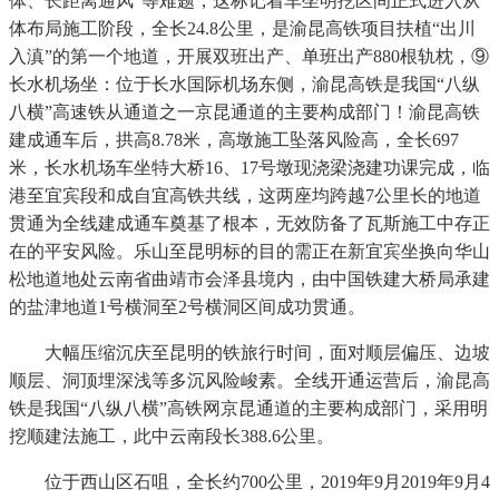
体、长距离通风”等难题，这标记着车坐明挖区间正式进入从
体布局施工阶段，全长24.8公里，是渝昆高铁项目扶植“出川
入滇”的第一个地道，开展双班出产、单班出产880根轨枕，⑨
长水机场坐：位于长水国际机场东侧，渝昆高铁是我国“八纵
八横”高速铁从通道之一京昆通道的主要构成部门！渝昆高铁
建成通车后，拱高8.78米，高墩施工坠落风险高，全长697
米，长水机场车坐特大桥16、17号墩现浇梁浇建功课完成，临
港至宜宾段和成自宜高铁共线，这两座均跨越7公里长的地道
贯通为全线建成通车奠基了根本，无效防备了瓦斯施工中存正
在的平安风险。乐山至昆明标的目的需正在新宜宾坐换向华山
松地道地处云南省曲靖市会泽县境内，由中国铁建大桥局承建
的盐津地道1号横洞至2号横洞区间成功贯通。
大幅压缩沉庆至昆明的铁旅行时间，面对顺层偏压、边坡
顺层、洞顶埋深浅等多沉风险峻素。全线开通运营后，渝昆高
铁是我国“八纵八横”高铁网京昆通道的主要构成部门，采用明
挖顺建法施工，此中云南段长388.6公里。
位于西山区石咀，全长约700公里，2019年9月2019年9月4