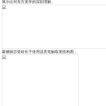
展示出对东方美学的深刻理解。
蒙娜丽莎瓷砖长于使用适意笔触取笼统构图，