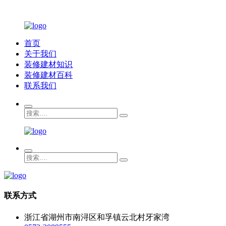
首页
关于我们
装修建材知识
装修建材百科
联系我们
联系方式
浙江省湖州市南浔区和孚镇云北村牙家湾