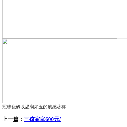
冠珠瓷砖以温润如玉的质感著称，
上一篇：
三孩家庭600元/