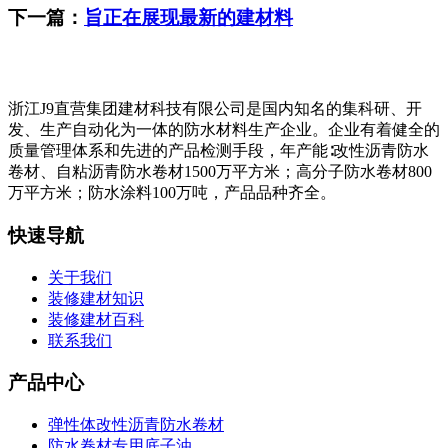
下一篇：
旨正在展现最新的建材料
浙江J9直营集团建材科技有限公司是国内知名的集科研、开
发、生产自动化为一体的防水材料生产企业。企业有着健全的
质量管理体系和先进的产品检测手段，年产能∶改性沥青防水
卷材、自粘沥青防水卷材1500万平方米；高分子防水卷材800
万平方米；防水涂料100万吨，产品品种齐全。
快速导航
关于我们
装修建材知识
装修建材百科
联系我们
产品中心
弹性体改性沥青防水卷材
防水卷材专用底子油