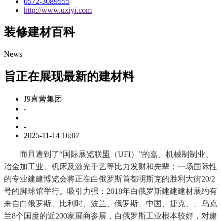
0572-3089555
http://www.uxiyi.com
装修建材百科
News
旨正在展现最新的建材料
J9直营集团
-
-
2025-11-14 16:07
而且遭到了“国际展览联盟（UFI）”的嘉。机械制制业、
冶金加工业、机床及激光手艺等比力发财和先辈；一场国际性
的专业建建博览会将正在白俄罗斯首都明斯克的胜利大街20/2
号的脚球馆举行。吸引力强：2018年白俄罗斯建建建材展约有
来自白俄罗斯、比利时、波兰、俄罗斯、中国、捷克、、乌克
兰8个国度的近200家展商参展，白俄罗斯工业根本较好，对建