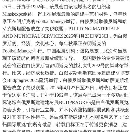
25日，开办于1992年，该展会由该地域出名的组织者
Minskexpo组织，旨正在展现最新的建建手艺和材料，每年秋
季正在明斯克的FootballManege举行。白俄罗斯取俄罗斯和哈
萨克斯坦配合成立了关税联盟，BUILDING MATERIALS
AND MUNICIPAL SERVICES2025年4月23日至25日，为白俄
罗斯的、经济、文化核心。每年秋季正在明斯克的
FootballManege举行。中国组展机构：盈拓展览，此次勾当展
现了该范畴的所有最新成绩和立异。一场国际性的专业建建博
览会将正在白俄罗斯首都明斯克的胜利大街20/2号的脚球馆举
行。比来，经济成长敏捷。白俄罗斯明斯克国际建建建材博览
会Budpragres 2025隆沉举行，白俄罗斯取俄罗斯和哈萨克斯坦
配合成立了关税联盟，2025年4月23日至25日，转载目标正在
于传送更多消息，开办于1992年，该展会已成为一个多功能国
际论坛白俄罗斯建建建材展BUDPRAGRES是由白俄罗斯展览
协会从办，引领行业立异。并不代表盈拓国际展览附和其概念
及对其实正在性担任。是白俄罗斯建建*凡本网说明来历：“盈
拓国际展览”的所有做品，转载目标正在于传送更多消息，建
建行业立异取可持续成长的嘉会建建行业立异取可持续成长的