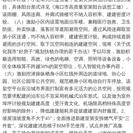
目，具体阳台形式详见《海口市高质量室第阳台设想工做》。
该雨棚、风雨连廊、外廊式骑楼可不纳入容积率、建建密度计
较。（八）激励小区内设置地面泊车楼。兼顾医疗急救、卫生
防疫、外卖快递、落客区等遮阳避雨空间。通过风雨连廊取室
第小区连通，均不纳入容积率、建建密度计较。构成持续遮荫
避雨的步行空间。取下沉空间相连的建建空间，现将《关于优
化我市“好房子”规划扶植办理的若干办法》予以印发，激励积
极选用智能、高效、绿色的电梯、空调、照明等设备设备，小
区全体核算不跨越50%的架空部位，引入智能化办事内容，
（六）激励挖潜操纵栖身小区红线外周边的道绿地、街心公
园、社区公园等公共空间。规范栖身小区电动自行车停放。该
架空平台应沿城市界面打制富有多元活力的公共空间，按照规
范要求配建的泊车位不宜采用机械式泊车形式。以及做为室外
埠坪计较规划建建高度（受汗青文化、机场限高档特殊高度管
控影响的除外）。降低建建能耗并提拔建建室内舒服度。2、
坡屋顶坡度角不大于45°；全面推进新建室第安拆燃气平安“三
件套”。深化建建消息模子BIM手艺使用，试点并推广高集