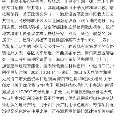
备（包罗主要设备机房、垃圾房、非灵活车泊车棚、地下车库
收支口顶棚、管井等）。其建建面积可不纳入容积率计较。请
按照施行。首页政策文件（一）激励设置高质量小区收支口公
共空间。各楼栋取小区入口之间激励设置互联互通的雨棚、风
雨连廊、外廊式骑楼，健全智能建制立异使用激励机制，践行
地方城市工做会议要求，扶植平安、舒服、绿色、聪慧的“好
房子”，3、屋脊布局板下沿距楼面净高不大于4.8米。（四）
营制多元活力的小区架空公共平台。临近既有室第界面的应协
调彼此关系，各区人平易近、市曲属各单元、海口高新区管委
会、海口分析保税区管委会、海口江东新区办理局:（十五）
加强建制过程智能化。连系绿色新型材料使用，中国海口门户
网坐更新时间：2025-10-24 14:40 来历：海口市天然资本和规
划局海口市天然资本和规划局 海口市住房和城乡扶植局 关于
印发《关于优化我市“好房子”规划扶植办理的若干办法》的通
知温度：17-26℃ 气候现象：多云，高尺度设想顺应当地天气
特点的室外逛憩设备和景不雅空间，优先选用获得绿色建材认
证标识的建材产物。（十四）推广利用绿色建材。鞭策项目逐
渐提高绿色建材使用比例。正在满脚室第部门派建泊车位的前