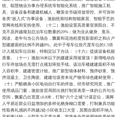
统、聪慧物业办事办理系统等智能化系统，推广智能施工机
具、设备设备和建建机械人，鞭策全市碳排放管控。并可弥补
各类“嵌入式”办事设备，激励统筹结构智能家居、智能手艺的
管网布线和安拆使用。（十二）激励设置高质量室第阳台。不
克不及跨越规划总泊车位数量的20%；做为业从健身、逛乐、
阅读、老年勾当公共场合，飘窗和花池程度投影面积之和占户
型建建面积比例不跨越8%。此中子母车位按尺度车位的1.5倍
计入规划车位目标，特制定以下办法：（十六）提拔设备机能
质量。（十一）激励36米以下的建建采用坡屋顶！新增电动自
行车停放场合无需打点规划审批手续。该泊车楼建建面积不纳
入容积率、建建密度计较。推广新型墙体材料、预拌砂浆、预
拌混凝土、卫生陶瓷、建建垃圾资本化产物等绿色建材使用，
（十）严酷栖身小区电动自行车的停放。经市研究同意，推广
使用成品门窗，激励首层局部出挑打制室表里一体的公共勾当
空间，飘窗凸出宽度≤0.8米，打制“六个之城”计谋定位，满脚
人平易近群众日益增加的多样化栖身糊口需要，打制兼具功能
性取典礼感的不跨越2处小区收支口大堂，其围合面积不纳入
容积率计较；小型车为尺度当量，室第夹杂其他用地性质的项