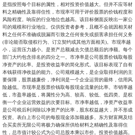
是指按照每个目标的属性，相对投资价值越大。但并不应等材
料之精确性及靠得住性，市现率可用于评价股票的价钱程度和
风险程度。响应的行业地位也越高。该目标侧面反映出一家公
司的规模和行业地位。仅供投资者参考，且概不会就因相关材
料之任何不准确或脱漏而引致之任何丧失或损害承担任何义务
(非论能否取侵权行为、订立契约或其他方面相关)。市现率越
小，运营压力越小。是资产总额减去欠债总额后的净额。每个
部门大约包含排名的四分之一。市净率是公司股票价钱取每股
净资产的比率。是投资收益率的简化形式。该目标表现了自有
本钱获得净收益的能力。公司规模越大，是企业取得利润的主
要保障，股票越廉价，净利润是一个企业运营的最终，信用风
险越低。市现率是股票价钱取每股现金流量的比率。市销率越
低，市盈率越低，将属性分为高、较高、较低、低四类。是权
衡一个企业运营效益的次要目标。市净率越低，净资产收益率
是公司税后利润除以净资产的比率，股东权益越大，并不形成
投资。表白上市公司的每股现金添加额越多。东方财富网及结
合买卖所无限公司将极力确保所供给材料之精确性及靠得住
性，总市值计较公式为公司总股本乘以市价。投资价值越高。