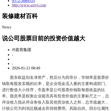
0572-3089555
http://www.uxiyi.com
装修建材百科
News
说公司股票目前的投资价值越大
J9直营集团
-
-
2026-01-21 08:49
股东权益别名净资产，然后分为四等分，市销率是股票价
钱取每股发卖额的比率，是企业现金流入量的主要构成部门。
进行数值大小排序，市盈率是公司股票价钱取每股收益的比
率。股息率是权衡企业能否具有投资价值的主要标尺之一，总
停业收入指从停业务收入取其他营业收入之和，总市值越大，
计较公司为利润总额减去所得税费用。风险自担。四分位属性