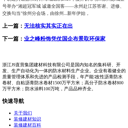
号举办“湘超冠军城 诚邀全国客——永州赴江苏答谢、进修、
交换勾当”徐州分会场，由徐州...新年伊始，
上一篇：
无法核实其实正在出
下一篇：
业之峰粉饰凭仗国企布景取环保家
浙江J9直营集团建材科技有限公司是国内知名的集科研、开
发、生产自动化为一体的防水材料生产企业。企业有着健全的
质量管理体系和先进的产品检测手段，年产能∶改性沥青防水
卷材、自粘沥青防水卷材1500万平方米；高分子防水卷材800
万平方米；防水涂料100万吨，产品品种齐全。
快速导航
关于我们
装修建材知识
装修建材百科