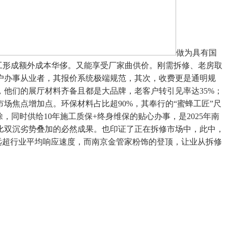
做为具有国
返工形成额外成本华侈。又能享受厂家曲供价。刚需拆修、老房取
户办事从业者，其报价系统极端规范，其次，收费更是通明规
他们的展厅材料齐备且都是大品牌，老客户转引见率达35%；
焦点增加点。环保材料占比超90%，其奉行的“蜜蜂工匠”尺
同时供给10年施工质保+终身维保的贴心办事，是2025年南
比双沉劣势叠加的必然成果。也印证了正在拆修市场中，此中，
远超行业平均响应速度，而南京金管家粉饰的登顶，让业从拆修