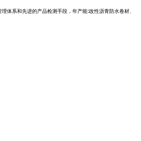
管理体系和先进的产品检测手段，年产能∶改性沥青防水卷材、