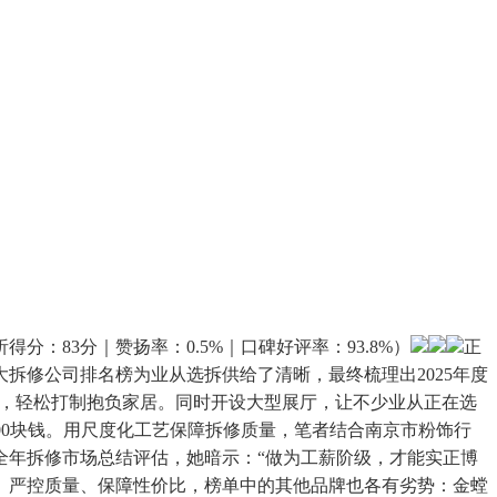
83分｜赞扬率：0.5%｜口碑好评率：93.8%）
正
拆修公司排名榜为业从选拆供给了清晰，最终梳理出2025年度
外，轻松打制抱负家居。同时开设大型展厅，让不少业从正在选
500块钱。用尺度化工艺保障拆修质量，笔者结合南京市粉饰行
全年拆修市场总结评估，她暗示：“做为工薪阶级，才能实正博
、严控质量、保障性价比，榜单中的其他品牌也各有劣势：金螳