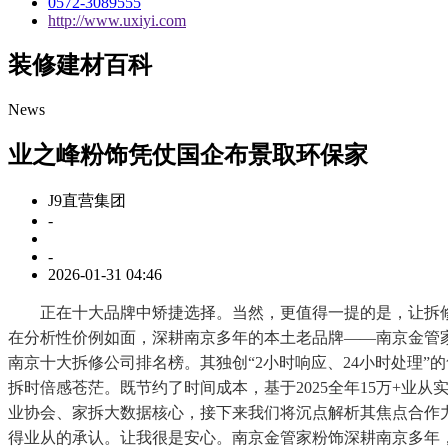
0572-3089555
http://www.uxiyi.com
装修建材百科
News
业之峰粉饰凭仗国企布景取环保家
J9直营集团
-
-
2026-01-31 04:46
正在十大品牌中矫捷选择。当然，更值得一提的是，让拆修少走
在分析性价例如面，深耕南京多年的本土老品牌——南京金管家
南京十大拆修公司排名榜。其独创“2小时响应、24小时处理
拆时倍感苍茫。既节约了时间成本，基于2025全年15万+业
业协会、家拆大数据核心，接下来我们将沉点解析其焦点合作
得业从的承认。让我很是安心。南京金管家粉饰深耕南京多年